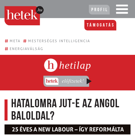
Profil
Támogatás
#
#
META
MESTERSÉGES INTELLIGENCIA
#
ENERGIAVÁLSÁG
hetilap
Hatalomra jut-e az angol
baloldal?
25 ÉVES A NEW LABOUR – ÍGY REFORMÁLTA