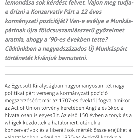
lemondása sok kérdést felvet. Vajon meg tudja-
e őrizni a Konzervatív Párt a 12 éves
kormányzati pozícióját? Van-e esélye a Munkás­
pártnak újra földcsuszamlás­szerű győzelmet
aratnia, ahogy a ’90-es években tette?
Cikkünkben a negyedszázados Új Munkáspárt
történetét kívánjuk bemutatni.
Az Egyesült Királyságban hagyományosan két nagy
politikai párt verseng a kormányzati pozíció
megszerzéséért már az 1707-es évektől fogva, amikor
az Act of Union törvény keretében Anglia és Skócia
hivatalosan is egyesült. Az első 150 évben a toryk és a
whigek küzdöttek a hatalomért, utánuk a
konzervatívok és a liberálisok mérték össze erejüket a
választásokon, végül az 1920-as évektől kezdve a