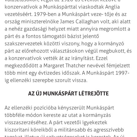
konzervatívok a Munkáspárttal viaskodtak Anglia
vezetéséért. 1979-ben a Munkáspárt veze- tője és az
ország miniszterelnöke James Callaghan volt, aki alatt
a nehéz gazdasági helyzet miatt annyira megromlott a
párt és a fontos támogatói bázist jelentő
szakszervezetek közötti viszony, hogy a kormányzó
párt az előrehozott választásokon végül megbukott, és
a konzervatívok vették át az irányítást. Ezzel
megkezdődött a Margaret Thatcher nevével fémjelzett
több mint egy évtizedes időszak. A Munkáspárt 1997-
ig ellenzéki szerepbe szorult vissza.
AZ ÚJ MUNKÁSPÁRT LÉTREJÖTTE
Az ellenzéki pozícióba kényszerült Munkáspárt
többféle módon kereste az utat a kormányzás
visszaszerzéséhez. A párt vezetői igye­keztek
kiszorítani köreikből a militánsabb és agresszívebb
tagokat, illetve új szövetségeseket is kerestek. Az új