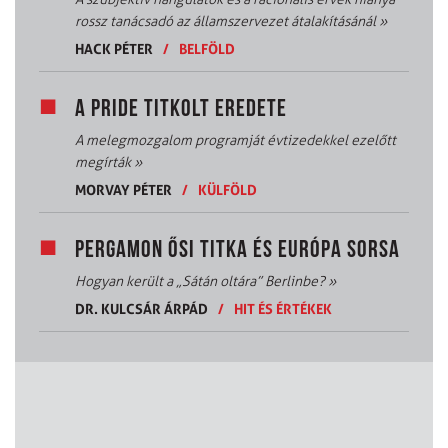
rossz tanácsadó az államszervezet átalakításánál
»
HACK PÉTER
/
BELFÖLD
A PRIDE TITKOLT EREDETE
A melegmozgalom programját évtizedekkel ezelőtt
megírták
»
MORVAY PÉTER
/
KÜLFÖLD
PERGAMON ŐSI TITKA ÉS EURÓPA SORSA
Hogyan került a „Sátán oltára” Berlinbe?
»
DR. KULCSÁR ÁRPÁD
/
HIT ÉS ÉRTÉKEK