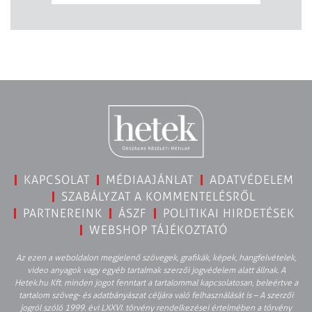
KAPCSOLAT
MÉDIAAJÁNLAT
ADATVÉDELEM
SZABÁLYZAT A KOMMENTELÉSRŐL
PARTNEREINK
ÁSZF
POLITIKAI HIRDETÉSEK
WEBSHOP TÁJÉKOZTATÓ
Az ezen a weboldalon megjelenő szövegek, grafikák, képek, hangfelvételek,
video anyagok vagy egyéb tartalmak szerzői jogvédelem alatt állnak. A
Hetek.hu Kft. minden jogot fenntart a tartalommal kapcsolatosan, beleértve a
tartalom szöveg- és adatbányászat céljára való felhasználását is – A szerzői
jogról szóló 1999. évi LXXVI. törvény rendelkezései értelmében a törvény