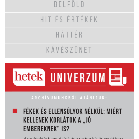
BELFÖLD
HIT ÉS ÉRTÉKEK
HÁTTÉR
KÁVÉSZÜNET
ARCHÍVUMUNKBÓL AJÁNLJUK:
FÉKEK ÉS ELLENSÚLYOK NÉLKÜL: MIÉRT
KELLENEK KORLÁTOK A „JÓ
EMBEREKNEK” IS?
A szubjektív hangulatok és a racionális érvek hiánya