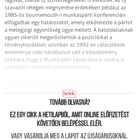
szavazói rétegek megnyerése érdekében például az
1985-ös bournemouth-i munkáspárti konferencián
elfogadtak egy határozatot, amely elkötelezte a pártot
a melegjogi egyenlőség ügye mellett. A baloldaliaknak
ugyan sikerült megerősíteniük a pozícióikat a
törvényhozásban, azonban az 1992-es választások
eredménye után kérdésessé vált a közvélemény
számára, hogy a Munkáspárt képes lesz-e valaha is
visszatérni a kormányzati pozícióba.
A későbbi választási győzelem kiharcolása Tony
Blairhez és az ő irányváltoztatásához fog majd
fűződni.
Tovább olvasná?
Ez egy cikk a hetilapból, amit online előfizetést
követően belépéssel elér.
Vagy vásárolja meg a lapot az újságárusoknál.