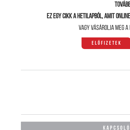
Tovább
Ez egy cikk a hetilapból, amit onli
Vagy vásárolja meg a 
Előfizetek
KAPCSOL