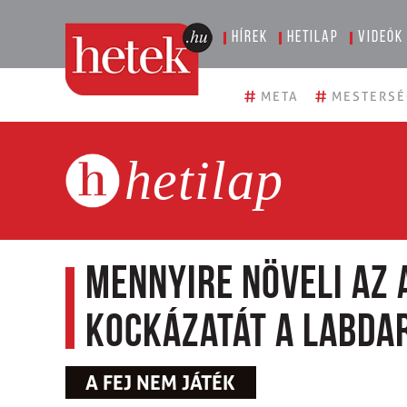
Hírek
Hetilap
Videók
#
#
META
MESTERSÉ
hetilap
Mennyire növeli az
kockázatát a labda
A FEJ NEM JÁTÉK