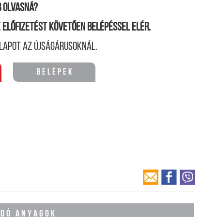
 olvasná?
ne előfizetést követően belépéssel elér.
lapot az újságárusoknál.
Belépek
ÓDÓ ANYAGOK