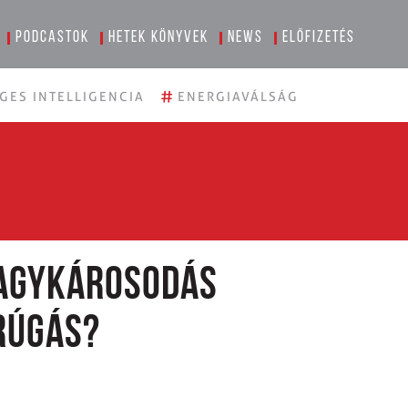
Podcastok
Hetek könyvek
News
Előfizetés
#
GES INTELLIGENCIA
ENERGIAVÁLSÁG
 agykárosodás
rúgás?