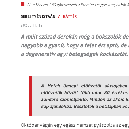
Alan Shearer 260 gólt szerzett a Premier League-ben, ebből 4
SEBESTYÉN ISTVÁN
/
HÁTTÉR
2020. 11. 19.
A múlt század derekán még a bokszolók dem
nagyobb a gyanú, hogy a fejet ért apró, de 
a degeneratív agyi betegségek kockázatát.
A Hetek ünnepi előfizetői akciójában
előfizetők között több mint 80 értékes
Sandero személyautó. Minden az akció k
kap ajándékba. Részletek a hetilapban és
Október végén egy egész nemzet gyászolta az egyko