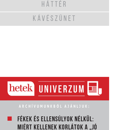
HÁTTÉR
KÁVÉSZÜNET
ARCHÍVUMUNKBÓL AJÁNLJUK:
FÉKEK ÉS ELLENSÚLYOK NÉLKÜL:
MIÉRT KELLENEK KORLÁTOK A „JÓ