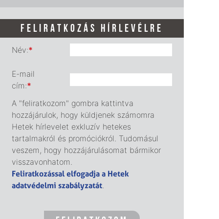
FELIRATKOZÁS HÍRLEVÉLRE
Név:
*
E-mail
cím:
*
A "feliratkozom" gombra kattintva
hozzájárulok, hogy küldjenek számomra
Hetek hírlevelet exkluzív hetekes
tartalmakról és promóciókról. Tudomásul
veszem, hogy hozzájárulásomat bármikor
visszavonhatom.
Feliratkozással elfogadja a Hetek
adatvédelmi szabályzatát
.