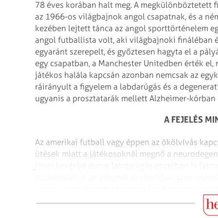
78 éves korában halt meg. A megkülönböztetett fi
az 1966-os világbajnok angol csapatnak, és a né
kezében lejtett tánca az angol sporttörténelem e
angol futballista volt, aki világbajnoki fináléb
egyaránt szerepelt, és győztesen hagyta el a pályá
egy csapatban, a Manchester Unitedben érték el,
játékos halála kapcsán azonban nemcsak az egykor
ráirányult a figyelem a labdarúgás és a degenerat
ugyanis a prosztatarák mellett Alzheimer-kórban 
A FEJELÉS MI
Az amerikai futball vagy éppen az ökölvívás kapcs
ütések miatt a játékosoknál megnő a neurodegene
jóval kevésbé durva labdarúgás esetében is felme
futballisták is az átlagnál gyakrabban szenvednek
kórtól – vagy éppen az egyébként nehezen diagn
(CTE).