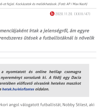
6-ot fejjel. Kockázatok és mellékhatások. (Fotó: AP / Max Nash)
2020.11.20. (XXIV/47)
enciájaként írtak a jelenségről, ám egyre
rendszeres ütések a futballistáknál is növelik
 a nyomtatott és online hetilap csomagra
 nyereményt sorsolunk ki. A fődíj egy Dacia
eretében előfizető olvasónk hetekes maszkot
 a
oldalon.
hetek.hu/elofizetes
ri angol válogatott futballistát, Nobby Stilest, aki