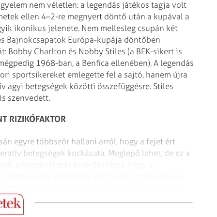
gyelem nem véletlen: a legendás játékos tagja volt
metek ellen 4–2-re megnyert döntő után a kupával a
gyik ikonikus jelenete. Nem mellesleg csupán két
an és Bajnokcsapatok Európa-kupája döntőben
t: Bobby Charlton és Nobby Stiles (a BEK-sikert is
 mégpedig 1968-ban, a Benfica ellenében). A legendás
i sportsikereket emlegette fel a sajtó, hanem újra
ív agyi betegségek közötti összefüggésre. Stiles
is szenvedett.
NT RIZIKÓFAKTOR
án egyre többször hallani arról, hogy a fejet ért
ratív betegségek kockázata. Meglepő lehet, de ez a
rül: a briteknél már évek óta téma, hogy a
 demenciától, Alzheimer-kórtól, illetve Parkinson-
osztizálható krónikus traumás encephalopathiától