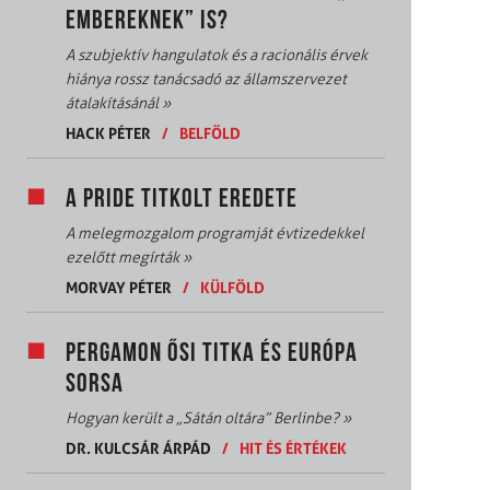
EMBEREKNEK” IS?
A szubjektív hangulatok és a racionális érvek
hiánya rossz tanácsadó az államszervezet
átalakításánál
»
HACK PÉTER
/
BELFÖLD
A PRIDE TITKOLT EREDETE
A melegmozgalom programját évtizedekkel
ezelőtt megírták
»
MORVAY PÉTER
/
KÜLFÖLD
PERGAMON ŐSI TITKA ÉS EURÓPA
SORSA
Hogyan került a „Sátán oltára” Berlinbe?
»
DR. KULCSÁR ÁRPÁD
/
HIT ÉS ÉRTÉKEK