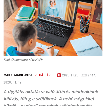
Fotó: Shutterstock / PuzzlePix
MAKKI MARIE-ROSE
/
HÁTTÉR
2020.11.20. (XXIV/47)
2020. 11. 19.
A digitális oktatásra való áttérés mindenkinek
kihívás, főleg a szülőknek. A nehézségekkel
küzdő, „papíros” gyerekek szüleinek pedig