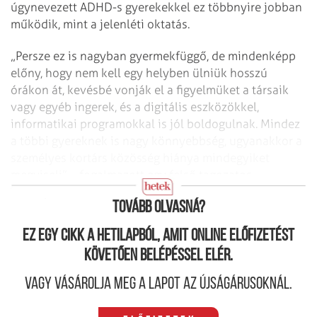
úgynevezett ADHD-s gyerekekkel ez többnyire jobban
működik, mint a jelenléti oktatás.
„Persze ez is nagyban gyermekfüggő, de mindenképp
előny, hogy nem kell egy helyben ülniük hosszú
órákon át, kevésbé vonják el a figyelmüket a társaik
vagy egyéb ingerek, és a digitális eszközökkel,
informatikai programokkal is jól boldogulnak. Mindez
a többi gyereknek is nagy könnyebbség, ugyanakkor a
személyes kortárs közösség hiánya mindegyiket
megviseli” – fogalmazott egy felső tagozatos
osztályfőnök.
Tovább olvasná?
Ez egy cikk a hetilapból, amit online előfizetést
követően belépéssel elér.
Vagy vásárolja meg a lapot az újságárusoknál.