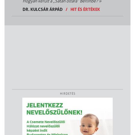
Hogyan került a „Sátán oltára” Berlinbe?
»
DR. KULCSÁR ÁRPÁD
/
HIT ÉS ÉRTÉKEK
HIRDETÉS