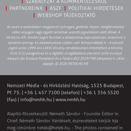
SZABÁLYZAT A KOMMENTELÉSRŐL
PARTNEREINK
ÁSZF
POLITIKAI HIRDETÉSEK
WEBSHOP TÁJÉKOZTATÓ
Az ezen a weboldalon megjelenő szövegek, grafikák, képek, hangfelvételek,
video anyagok vagy egyéb tartalmak szerzői jogvédelem alatt állnak. A
Hetek.hu Kft. minden jogot fenntart a tartalommal kapcsolatosan, beleértve a
tartalom szöveg- és adatbányászat céljára való felhasználását is – A szerzői
jogról szóló 1999. évi LXXVI. törvény rendelkezései értelmében a törvény
35/A. § (1) paragrafusa és a digitális szolgáltatások piacairól szóló európai
irányelv (Az Európai Parlament és a Tanács (EU) 2019/790 Irányelve) 4. cikke
alapján. © 2026 HETEK.HU Kft.
Nemzeti Média - és Hírközlési Hatóság, 1525 Budapest,
Pf. 75. | +36 1 457 7100 (telefon) | +36 1 356 5520
(fax) |
info@nmhh.hu
| www.nmhh.hu
Alapító-főszerkesztő: Németh Sándor - Founder Editor in
Chief: Németh Sándor. Kérdéseit, észrevételeit kérjük írja
meg címünkre:
hetek@hetek.hu
. - The photos contained in