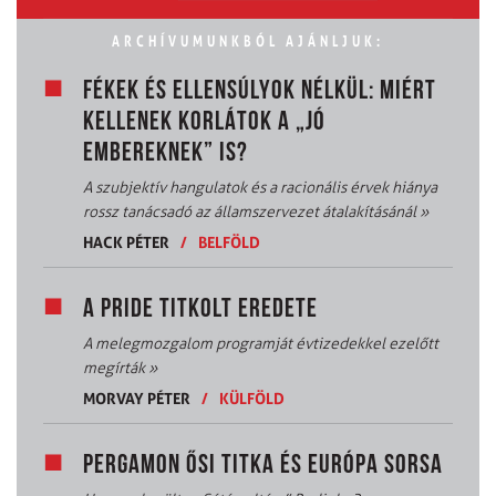
ARCHÍVUMUNKBÓL AJÁNLJUK:
FÉKEK ÉS ELLENSÚLYOK NÉLKÜL: MIÉRT
KELLENEK KORLÁTOK A „JÓ
EMBEREKNEK” IS?
A szubjektív hangulatok és a racionális érvek hiánya
rossz tanácsadó az államszervezet átalakításánál
»
HACK PÉTER
/
BELFÖLD
A PRIDE TITKOLT EREDETE
A melegmozgalom programját évtizedekkel ezelőtt
megírták
»
MORVAY PÉTER
/
KÜLFÖLD
PERGAMON ŐSI TITKA ÉS EURÓPA SORSA