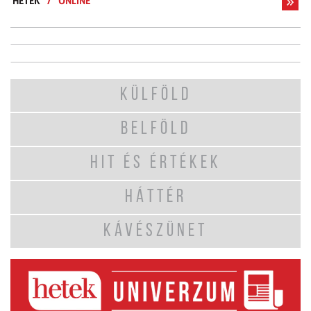
HETEK
/
ONLINE
KÜLFÖLD
BELFÖLD
HIT ÉS ÉRTÉKEK
HÁTTÉR
KÁVÉSZÜNET