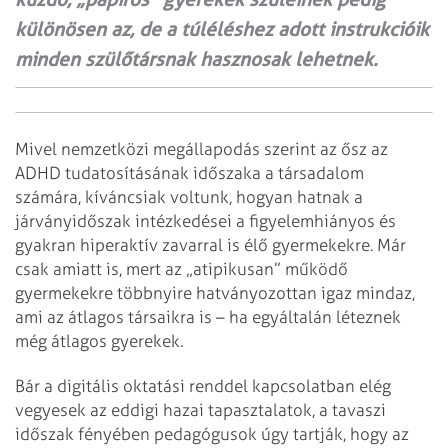
különösen az, de a túléléshez adott instrukcióik
minden szülőtársnak hasznosak lehetnek.
Mivel nemzetközi megállapodás szerint az ősz az
ADHD tudatosításának időszaka a társadalom
számára, kíváncsiak voltunk, hogyan hatnak a
járványidőszak intézkedései a figyelemhiányos és
gyakran hiperaktív zavarral is élő gyermekekre. Már
csak amiatt is, mert az „atipikusan” működő
gyermekekre többnyire hatványozottan igaz mindaz,
ami az átlagos társaikra is – ha egyáltalán léteznek
még átlagos gyerekek.
Bár a digitális oktatási renddel kapcsolatban elég
vegyesek az eddigi hazai tapasztalatok, a tavaszi
időszak fényében pedagógusok úgy tartják, hogy az