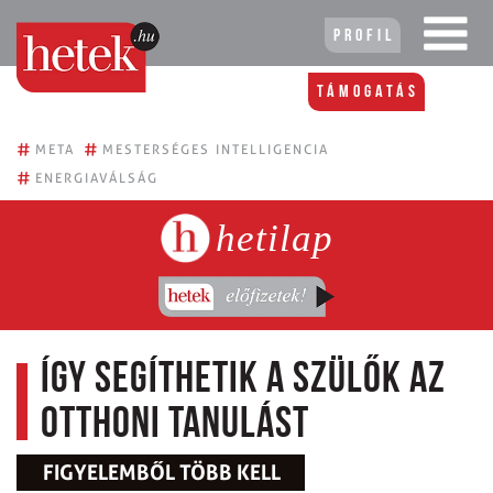
Profil
Támogatás
#
#
META
MESTERSÉGES INTELLIGENCIA
#
ENERGIAVÁLSÁG
hetilap
Így segíthetik a szülők az
otthoni tanulást
FIGYELEMBŐL TÖBB KELL