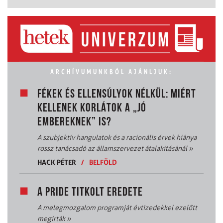
ARCHÍVUMUNKBÓL AJÁNLJUK:
FÉKEK ÉS ELLENSÚLYOK NÉLKÜL: MIÉRT
KELLENEK KORLÁTOK A „JÓ
EMBEREKNEK” IS?
A szubjektív hangulatok és a racionális érvek hiánya
rossz tanácsadó az államszervezet átalakításánál
»
HACK PÉTER
/
BELFÖLD
A PRIDE TITKOLT EREDETE
A melegmozgalom programját évtizedekkel ezelőtt
megírták
»