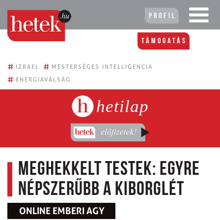
Profil
Támogatás
#
#
IZRAEL
MESTERSÉGES INTELLIGENCIA
#
ENERGIAVÁLSÁG
hetilap
Meghekkelt testek: Egyre
népszerűbb a kiborglét
ONLINE EMBERI AGY