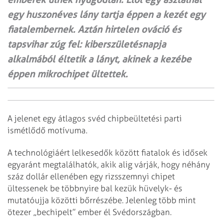
egy huszonéves lány tartja éppen a kezét egy
fiatalembernek. Aztán hirtelen ováció és
tapsvihar zúg fel: kiberszületésnapja
alkalmából éltetik a lányt, akinek a kezébe
éppen mikrochipet ültettek.
A jelenet egy átlagos svéd chipbeültetési parti
ismétlődő motívuma.
A technológiáért lelkesedők között fiatalok és idősek
egyaránt megtalálhatók, akik alig várják, hogy néhány
száz dollár ellenében egy rizsszemnyi chipet
ültessenek be többnyire bal kezük hüvelyk- és
mutatóujja közötti bőrrészébe. Jelenleg több mint
ötezer „bechipelt” ember él Svédországban.