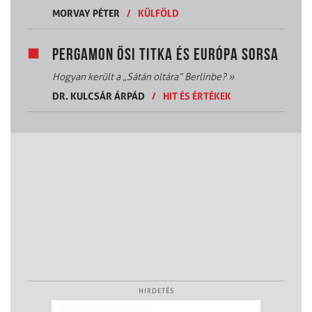
MORVAY PÉTER
/
KÜLFÖLD
PERGAMON ŐSI TITKA ÉS EURÓPA SORSA
Hogyan került a „Sátán oltára” Berlinbe?
»
DR. KULCSÁR ÁRPÁD
/
HIT ÉS ÉRTÉKEK
HIRDETÉS