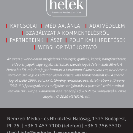
KAPCSOLAT
MÉDIAAJÁNLAT
ADATVÉDELEM
SZABÁLYZAT A KOMMENTELÉSRŐL
PARTNEREINK
ÁSZF
POLITIKAI HIRDETÉSEK
WEBSHOP TÁJÉKOZTATÓ
Az ezen a weboldalon megjelenő szövegek, grafikák, képek, hangfelvételek,
video anyagok vagy egyéb tartalmak szerzői jogvédelem alatt állnak. A
Hetek.hu Kft. minden jogot fenntart a tartalommal kapcsolatosan, beleértve a
tartalom szöveg- és adatbányászat céljára való felhasználását is – A szerzői
jogról szóló 1999. évi LXXVI. törvény rendelkezései értelmében a törvény
35/A. § (1) paragrafusa és a digitális szolgáltatások piacairól szóló európai
irányelv (Az Európai Parlament és a Tanács (EU) 2019/790 Irányelve) 4. cikke
alapján. © 2026 HETEK.HU Kft.
Nemzeti Média - és Hírközlési Hatóság, 1525 Budapest,
Pf. 75. | +36 1 457 7100 (telefon) | +36 1 356 5520
(fax) |
info@nmhh.hu
| www.nmhh.hu