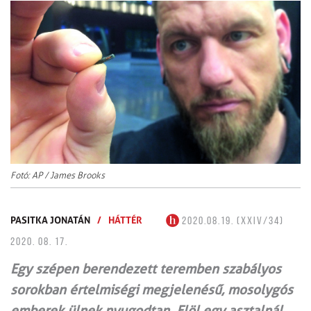
Fotó: AP / James Brooks
PASITKA JONATÁN
/
HÁTTÉR
2020.08.19. (XXIV/34)
2020. 08. 17.
Egy szépen berendezett teremben szabályos
sorokban értelmiségi megjelenésű, mosolygós
emberek ülnek nyugodtan. Elöl egy asztalnál