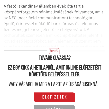
A festői skandináv államban évek óta tart a
készpénzforgalom minimalizálásának folyamata, amit
az NFC (near-field communication) technológiára
épülő, érintéssel működő bankkártyás és telefonos
fizetés megjelenése jelentősen felgyorsított. A
techőrültek szemében a mikrochip-beültetés jelenti a
következő lépcsőfokot, ami véleményük szerint nem
csupán a pénzügyi tranzakciókat, hanem az élet egyéb
területeit is forradalmasítani fogja.
Tovább olvasná?
Ez egy cikk a hetilapból, amit online előfizetést
követően belépéssel elér.
Vagy vásárolja meg a lapot az újságárusoknál.
Előfizetek