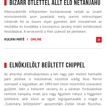
Bizarr ötlettel állt elő Netanjahu
Kiberszakértők kifejezetten kockázatosnak tartják az izraeli
miniszterelnök azon javaslatát, mely szerint mikrochippel
ruháznák fel az összes olyan gyereket, akik visszatérnek az
iskolákba és óvodákba a koronavírus járvány miatti korlátozások
feloldásával. A tervezetről a Ynet számolt be pénteken.
KULIFAI MÁTÉ
/
ONLINE
Elnökjelölt beültett chippel
Az amerikai elnökválasztáson a két nagy párt mellett harmadik
párti jelöltek is indulhatnak, közöttük eddig Ross Perrot
szerepelt a legjobban, aki 1992-ben közel húszmillió szavazatot
gyűjtött. Idén a kiélezett verseny és a váratlan fordulatokkal
tarkított kampány miatt újra nagy figyelem irányul a független
jelöltekre, akik közül az egyik legizgalmasabb a magát a
„Tudomány Jelöltjeként” aposztrofáló Zoltán István filozófus-