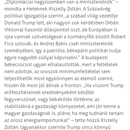
„Diplomáciai nagyüzemben van a miniszterelnök” –
mondta a Heteknek Kiszelly Zoltán. A Századvég
politikai igazgatója szerint „a szabad világ vezetője
Donald Trump lett, aki nagyon sok kérdésben Orbán
Viktorral hasonló álláspontot oszt, de Európában is
újra vannak szövetségesei a kormányfők között Robert
Fico szlovák, és Andrej Babis cseh miniszterelnök
személyében, így a patrióta, békepárti politikát tudja
egyre nagyobb súllyal képviselni.” A budapesti
békecsúcsot ugyan elhalasztották, mert a feltételek
nem adottak, az oroszok minimumfeltételei sem
teljesíthetők most egykönnyen az elemző szerint,
hiszen ők most jól állnak a fronton. „Ha viszont Trump
erőfeszítéseinek eredményeként később
fegyverszünet, vagy békekötés történne, az
stabilizálná a gazdasági környezetet, ami jót tenne a
magyar gazdaságnak is, pláne, ha meg tudnánk tartani
az orosz energiaimportunkat” – tette hozzá Kiszelly
Zoltán. Ugyanakkor szerinte Trump sincs könnyű