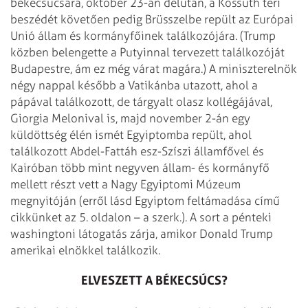
békecsúcsára, október 23-án délután, a Kossuth téri
beszédét követően pedig Brüsszelbe repült az Európai
Unió állam és kormányfőinek találkozójára. (Trump
közben belengette a Putyinnal tervezett találkozóját
Budapestre, ám ez még várat magára.) A miniszterelnök
négy nappal később a Vatikánba utazott, ahol a
pápával találkozott, de tárgyalt olasz kollégájával,
Giorgia Melonival is, majd november 2-án egy
küldöttség élén ismét Egyiptomba repült, ahol
találkozott Abdel-Fattáh esz-Szíszi államfővel és
Kairóban több mint negyven állam- és kormányfő
mellett részt vett a Nagy Egyiptomi Múzeum
megnyitóján (erről lásd Egyiptom feltámadása című
cikkünket az 5. oldalon – a szerk.). A sort a pénteki
washingtoni látogatás zárja, amikor Donald Trump
amerikai elnökkel találkozik.
ELVESZETT A BÉKECSÚCS?