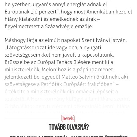
helyzetben, ugyanis annyi energiát adnak el
Európának „jó pénzért”, hogy most Amerikában kezd el
hiány kialakulni és emelkednek az árak –
figyelmeztetett a Századvég elemzője.
Máshogy látja az elmúlt napokat Szent Iványi István.
„Látogatássorozat ide vagy oda, a nyugati
szövetségeseinkkel nem javult a kapcsolatunk,
Brüsszelbe az Európai Tanács ülésére ment ki a
miniszterelnök, Melonihoz is a pápához menet
jelentkezett be, egyedül Matteo Salvini örült neki, aki
szövetségese a Patrióták Európáért frakcióban” –
értékelte a miniszterelnök diplomáciai lépéseit a
szakértő. A Horn-kormány külügyi államtitkára szerint
Orbán Viktor nem tud érdemi békecsináló lenni, hiába
lép fel mindenhol „a béke érdekében”, szerinte ezek
csak szimbolikus gesztusok.
Tovább olvasná?