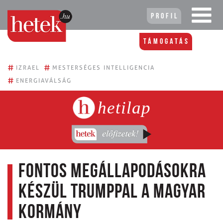
Profil
Támogatás
#
#
IZRAEL
MESTERSÉGES INTELLIGENCIA
#
ENERGIAVÁLSÁG
hetilap
Fontos megállapodásokra
készül Trumppal a magyar
kormány