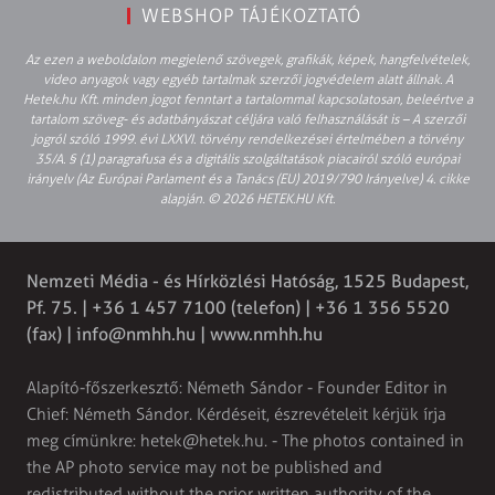
WEBSHOP TÁJÉKOZTATÓ
Az ezen a weboldalon megjelenő szövegek, grafikák, képek, hangfelvételek,
video anyagok vagy egyéb tartalmak szerzői jogvédelem alatt állnak. A
Hetek.hu Kft. minden jogot fenntart a tartalommal kapcsolatosan, beleértve a
tartalom szöveg- és adatbányászat céljára való felhasználását is – A szerzői
jogról szóló 1999. évi LXXVI. törvény rendelkezései értelmében a törvény
35/A. § (1) paragrafusa és a digitális szolgáltatások piacairól szóló európai
irányelv (Az Európai Parlament és a Tanács (EU) 2019/790 Irányelve) 4. cikke
alapján. © 2026 HETEK.HU Kft.
Nemzeti Média - és Hírközlési Hatóság, 1525 Budapest,
Pf. 75. | +36 1 457 7100 (telefon) | +36 1 356 5520
(fax) |
info@nmhh.hu
| www.nmhh.hu
Alapító-főszerkesztő: Németh Sándor - Founder Editor in
Chief: Németh Sándor. Kérdéseit, észrevételeit kérjük írja
meg címünkre:
hetek@hetek.hu
. - The photos contained in
the AP photo service may not be published and
redistributed without the prior written authority of the