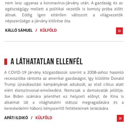
nem lesz ugyanaz a koronavírus-járvány után. A gazdaság és az
egészségügy mellett a politikai vezetők is komoly próba előtt
állnak. Eddig igen eltérően változott a világvezetők
népszerűsége a járvány kitörése óta.
KÁLLÓ SÁMUEL
/
KÜLFÖLD
A láthatatlan ellenfél
A COVID-19 járvány közgazdászok szerint a 2008-ashoz hasonló
recesszióba rántotta az amerikai gazdaságot, így kiütötte Donald
Trump újraválasztási kampányának aduászát, az első ciklus alatt
elért életszínvonal-emelkedést. Nemcsak a demokraták jelöltje,
Joe Biden számára jelenthet ez helyzeti előnyt, de Kína is
alkalmat lát a világhatalmi státusz megragadására és a
kereskedelmi háború kényszerítő feltételeinek lerázására.
APÁTI ILDIKÓ
/
KÜLFÖLD