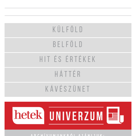
KÜLFÖLD
BELFÖLD
HIT ÉS ÉRTÉKEK
HÁTTÉR
KÁVÉSZÜNET
ARCHÍVUMUNKBÓL AJÁNLJUK: