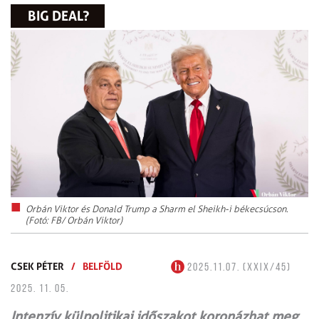
BIG DEAL?
Orbán Viktor és Donald Trump a Sharm el Sheikh-i békecsúcson.
(Fotó: FB/ Orbán Viktor)
CSEK PÉTER
/
BELFÖLD
2025.11.07. (XXIX/45)
2025. 11. 05.
Intenzív külpolitikai időszakot koronázhat meg