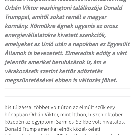
Orbán Viktor washingtoni találkozója Donald
Trumppal, amitől sokat remél a magyar
kormány. Körmükre égnek ugyanis az orosz
energia­vállalatokra kivetett szankciók,
amelyeket az Unió után a napokban az Egyesült
Államok is bevezetett. Elmaradtak eddig a várt
jelentős amerikai beruházások is, ám a
várakozásaik szerint kettős adóztatás
megszűntetésével ebben is változás jöhet.
Kis túlzással többet volt úton az elmúlt szűk egy
hónapban Orbán Viktor, mint itthon, hiszen október
közepén az egyiptomi Sarm es-Seikbe volt hivatalos,
Donald Trump amerikai elnök közel-keleti