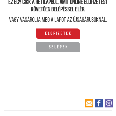
Ez egy cikk a hetilapból, amit online előfizetést
követően belépéssel elér.
Vagy vásárolja meg a lapot az újságárusoknál.
Előfizetek
Belépek