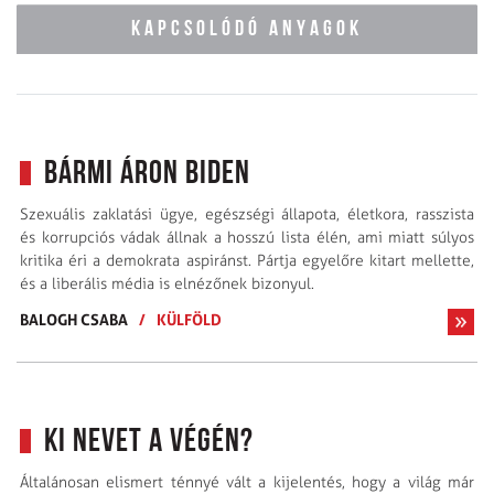
KAPCSOLÓDÓ ANYAGOK
Bármi áron Biden
Szexuális zaklatási ügye, egészségi állapota, életkora, rasszista
és korrupciós vádak állnak a hosszú lista élén, ami miatt súlyos
kritika éri a demokrata aspiránst. Pártja egyelőre kitart mellette,
és a liberális média is elnézőnek bizonyul.
BALOGH CSABA
/
KÜLFÖLD
Ki nevet a végén?
Általánosan elismert ténnyé vált a kijelentés, hogy a világ már