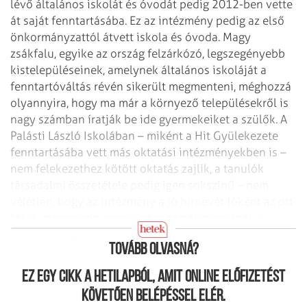
lévő általános iskolát és óvodát pedig 2012-ben vette
át saját fenntartásába. Ez az intézmény pedig az első
önkormányzattól átvett iskola és óvoda. Magy
zsákfalu, egyike az ország felzárkózó, legszegényebb
kistelepüléseinek, amelynek általános iskoláját a
fenntartóváltás révén sikerült megmenteni, méghozzá
olyannyira, hogy ma már a környező településekről is
nagy számban íratják be ide gyermekeiket a szülők. A
Palásti László Iskolában – miként a Hit Gyülekezete
fenntartásába vett más oktatási intézményekben is –
nem felekezethez kötött oktatás zajlik, a tanulók
társadalmi összetétele pedig igen sokszínű – nem
véletlen, hogy az intézmény a jó hírnevét főként az ott
folyó, magas színvonalú pedagógiai munkának, a
sikeres integrált oktatásnak köszönheti.
Tovább olvasná?
Ez egy cikk a hetilapból, amit online előfizetést
követően belépéssel elér.