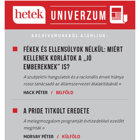
ARCHÍVUMUNKBÓL AJÁNLJUK:
FÉKEK ÉS ELLENSÚLYOK NÉLKÜL: MIÉRT
KELLENEK KORLÁTOK A „JÓ
EMBEREKNEK” IS?
A szubjektív hangulatok és a racionális érvek hiánya
rossz tanácsadó az államszervezet átalakításánál
»
HACK PÉTER
/
BELFÖLD
A PRIDE TITKOLT EREDETE
A melegmozgalom programját évtizedekkel ezelőtt
megírták
»
MORVAY PÉTER
/
KÜLFÖLD