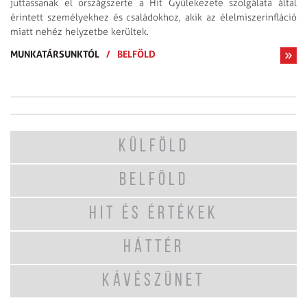
juttassanak el országszerte a Hit Gyülekezete szolgálata által
érintett személyekhez és családokhoz, akik az élelmiszerinfláció
miatt nehéz helyzetbe kerültek.
MUNKATÁRSUNKTÓL
/
BELFÖLD
KÜLFÖLD
BELFÖLD
HIT ÉS ÉRTÉKEK
HÁTTÉR
KÁVÉSZÜNET