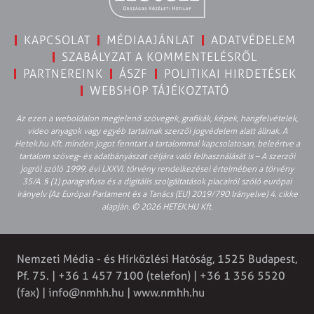
KAPCSOLAT
MÉDIAAJÁNLAT
ADATVÉDELEM
SZABÁLYZAT A KOMMENTELÉSRŐL
PARTNEREINK
ÁSZF
POLITIKAI HIRDETÉSEK
WEBSHOP TÁJÉKOZTATÓ
Az ezen a weboldalon megjelenő szövegek, grafikák, képek, hangfelvételek,
video anyagok vagy egyéb tartalmak szerzői jogvédelem alatt állnak. A
Hetek.hu Kft. minden jogot fenntart a tartalommal kapcsolatosan, beleértve a
tartalom szöveg- és adatbányászat céljára való felhasználását is – A szerzői
jogról szóló 1999. évi LXXVI. törvény rendelkezései értelmében a törvény
35/A. § (1) paragrafusa és a digitális szolgáltatások piacairól szóló európai
irányelv (Az Európai Parlament és a Tanács (EU) 2019/790 Irányelve) 4. cikke
alapján. © 2026 HETEK.HU Kft.
Nemzeti Média - és Hírközlési Hatóság, 1525 Budapest,
Pf. 75. | +36 1 457 7100 (telefon) | +36 1 356 5520
(fax) |
info@nmhh.hu
| www.nmhh.hu