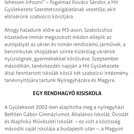
lehessen kihozni” – fogalmaz Kovács Sándor, a Hit
Gyülekezete Szeretetszolgálatának vezetője, akit
elkísérünk szabolcsi körútjára.
Ahogy haladunk előre az M3-ason, Szabolcshoz
közeledve immár megszokott módon ellepik az
autópályát az ukrán és román rendszámú járművek, a
benzinkutak shopjában szinte kizárólag ukránok
nyüzsögnek, gyermekekkel körülvéve. Szeptember
másodikán, tanévkezdés napján a Hit Gyülekezete
által fenntartott iskolák közül két szabolcsi intézmény
tanévnyitójára tartunk Nyíregyházára és Magyra.
EGY RENDHAGYÓ KISISKOLA
A Gyülekezet 2002-ben alapította meg a nyíregyházi
Bethlen Gábor Gimnáziumot, Általános Iskolát, Óvodát
és Alapfokú Művészeti Iskolát – ez volt a közösség
második saját iskolája a budapesti után –, a Magyon