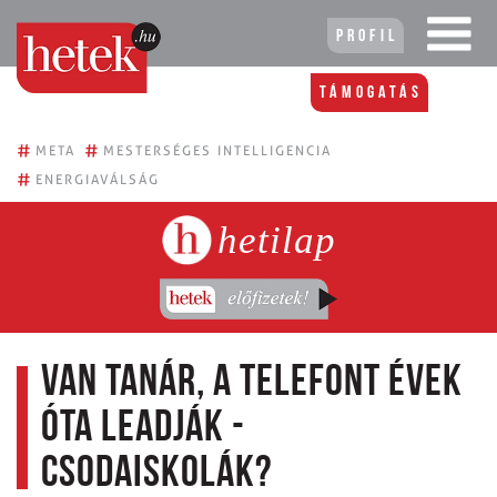
Profil
Támogatás
#
#
META
MESTERSÉGES INTELLIGENCIA
#
ENERGIAVÁLSÁG
hetilap
Van tanár, a telefont évek
óta leadják -
csodaiskolák?