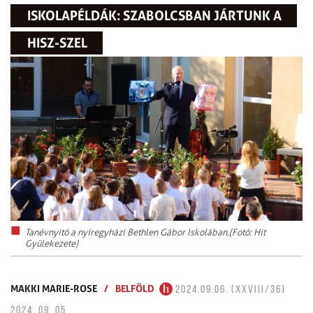
ISKOLAPÉLDÁK: SZABOLCSBAN JÁRTUNK A
HISZ-SZEL
Tanévnyitó a nyíregyházi Bethlen Gábor Iskolában.(Fotó: Hit
Gyülekezete)
MAKKI MARIE-ROSE
/
BELFÖLD
2024.09.06. (XXVIII/36)
2024. 09. 05.