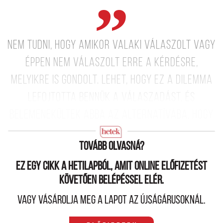
Nem tudni, hogy amikor valaki válaszolt vagy
éppen nem válaszolt erre a kérdésre,
melyikre is gondolt. Lehet, hogy ez a dilemma
lefojtotta bennük a válaszadást, és
belemenekültek abba az alternatívába, hogy
nem válaszolnak.
Tovább olvasná?
Ez egy cikk a hetilapból, amit online előfizetést
követően belépéssel elér.
Vagy vásárolja meg a lapot az újságárusoknál.