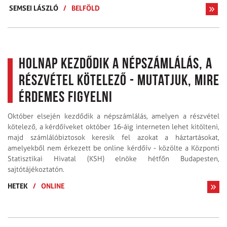
SEMSEI LÁSZLÓ
/
BELFÖLD
Holnap kezdődik a népszámlálás, a
részvétel kötelező - Mutatjuk, mire
érdemes figyelni
Október elsején kezdődik a népszámlálás, amelyen a részvétel
kötelező, a kérdőíveket október 16-áig interneten lehet kitölteni,
majd számlálóbiztosok keresik fel azokat a háztartásokat,
amelyekből nem érkezett be online kérdőív - közölte a Központi
Statisztikai Hivatal (KSH) elnöke hétfőn Budapesten,
sajtótájékoztatón.
HETEK
/
ONLINE