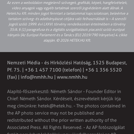
Az ezen a weboldalon megjelenő szövegek, grafikák, képek, hangfelvételek,
video anyagok vagy egyéb tartalmak szerzői jogvédelem alatt állnak. A
Hetek.hu Kft. minden jogot fenntart a tartalommal kapcsolatosan, beleértve a
tartalom szöveg- és adatbányászat céljára való felhasználását is – A szerzői
jogról szóló 1999. évi LXXVI. törvény rendelkezései értelmében a törvény
35/A. § (1) paragrafusa és a digitális szolgáltatások piacairól szóló európai
irányelv (Az Európai Parlament és a Tanács (EU) 2019/790 Irányelve) 4. cikke
alapján. © 2026 HETEK.HU Kft.
Nemzeti Média - és Hírközlési Hatóság, 1525 Budapest,
Pf. 75. | +36 1 457 7100 (telefon) | +36 1 356 5520
(fax) |
info@nmhh.hu
| www.nmhh.hu
Alapító-főszerkesztő: Németh Sándor - Founder Editor in
Chief: Németh Sándor. Kérdéseit, észrevételeit kérjük írja
meg címünkre:
hetek@hetek.hu
. - The photos contained in
the AP photo service may not be published and
redistributed without the prior written authority of the
Associated Press. All Rights Reserved. - Az AP fotószolgálat