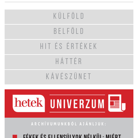
KÜLFÖLD
BELFÖLD
HIT ÉS ÉRTÉKEK
HÁTTÉR
KÁVÉSZÜNET
ARCHÍVUMUNKBÓL AJÁNLJUK:
FÉKEK ÉS ELLENSÚLYOK NÉLKÜL: MIÉRT