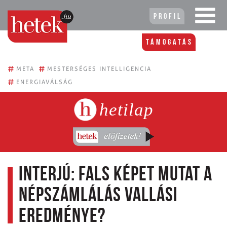
Profil
Támogatás
#
#
META
MESTERSÉGES INTELLIGENCIA
#
ENERGIAVÁLSÁG
hetilap
Interjú: Fals képet mutat a
népszámlálás vallási
eredménye?