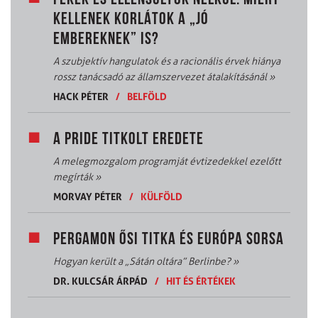
KELLENEK KORLÁTOK A „JÓ
EMBEREKNEK” IS?
A szubjektív hangulatok és a racionális érvek hiánya
rossz tanácsadó az államszervezet átalakításánál
»
HACK PÉTER
/
BELFÖLD
A PRIDE TITKOLT EREDETE
A melegmozgalom programját évtizedekkel ezelőtt
megírták
»
MORVAY PÉTER
/
KÜLFÖLD
PERGAMON ŐSI TITKA ÉS EURÓPA SORSA
Hogyan került a „Sátán oltára” Berlinbe?
»
DR. KULCSÁR ÁRPÁD
/
HIT ÉS ÉRTÉKEK