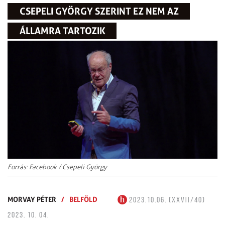
CSEPELI GYÖRGY SZERINT EZ NEM AZ
ÁLLAMRA TARTOZIK
Forrás: Facebook / Csepeli György
MORVAY PÉTER
/
BELFÖLD
2023.10.06. (XXVII/40)
2023. 10. 04.