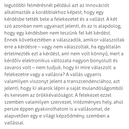
legutóbbi felmérésnél például azt az innovációt
alkalmazták a korábbiakhoz képest, hogy egy
kérdésbe tették bele a felekezetet és a vallást. A két
szó azonban nem ugyanazt jelenti, és az is alapdolog,
hogy egy kérdésben nem teszünk fel két kérdést.
Ennek következtében a válaszadók, amikor válaszoltak
erre a kérdésre – vagy nem válaszoltak, ha egyáltalán
értelmezték ezt a kérdést, ami nem volt könnyű, mert a
kérdőív elektronikus változata nagyon bonyolult és
zavaros volt – nem tudjuk, hogy ki mire válaszolt: a
felekezetre vagy a vallásra? A vallás ugyanis
valamilyen viszonyt jelent a transzcendenciához, azt
jelenti, hogy ki akarok lépni a saját mulandóságomból
és keresem az örökkévalóságot. A felekezet ezzel
szemben valamilyen szervezet, intézményes hely, ahol
persze éppen gyakorolhatom is a vallásomat, de
alapvetően egy e világi képződmény, szemben a
vallással.