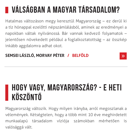
Válságban a magyar társadalom?
Hatalmas változáson megy keresztül Magyarország – ez derül ki
a tíz hónappal ezelőtti népszámlálásból, aminek az eredményei a
napokban váltak nyilvánossá. Bár vannak kedvező folyamatok –
jelentősen növekedett például a foglalkoztatottság – az összkép
inkább aggdalomra adhat okot.
SEMSEI LÁSZLÓ,
MORVAY PÉTER
/
BELFÖLD
Hogy vagy, Magyarország? - E heti
köszöntő
Magyarország változik. Hogy milyen irányba, arról megoszlanak a
vélemények. Kétségtelen, hogy a több mint 10 éve meghirdetett
munkaalapú társadalom víziója számokban mérhetően is
valósággá vált.