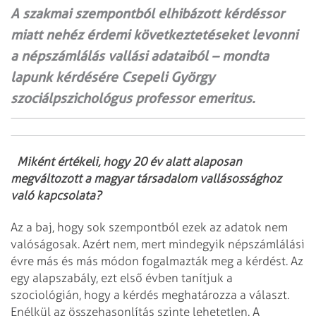
A szakmai szempontból elhibázott kérdéssor
miatt nehéz érdemi következtetéseket levonni
a népszámlálás vallási adataiból – mondta
lapunk kérdésére Csepeli György
szociálpszichológus professor emeritus.
Miként értékeli, hogy 20 év alatt alaposan
megváltozott a magyar társadalom vallásossághoz
való kapcsolata?
Az a baj, hogy sok szempontból ezek az adatok nem
valóságosak. Azért nem, mert mindegyik népszámlálási
évre más és más módon fogalmazták meg a kérdést. Az
egy alapszabály, ezt első évben tanítjuk a
szociológián, hogy a kérdés meghatározza a választ.
Enélkül az összehasonlítás szinte lehetetlen. A