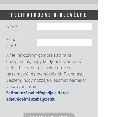
FELIRATKOZÁS HÍRLEVÉLRE
Név:
*
E-mail
cím:
*
A "feliratkozom" gombra kattintva
hozzájárulok, hogy küldjenek számomra
Hetek hírlevelet exkluzív hetekes
tartalmakról és promóciókról. Tudomásul
veszem, hogy hozzájárulásomat bármikor
visszavonhatom.
Feliratkozással elfogadja a Hetek
adatvédelmi szabályzatát
.