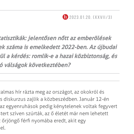
2023.01.20. (XXVII/3)
atisztikák: jelentősen nőtt az emberölések
tek száma is emelkedett 2022-ben. Az újbudai
 a kérdés: romlik-e a hazai közbiztonság, és
dó válságok következtében?
almas hír rázta meg az országot, az okokról és
 diskurzus zajlik a közbeszédben. Január 12-én
 az egyen­ruhások pedig kénytelenek voltak fegyvert
ert szíven szúrták, az ő életét már nem lehetett
 őrjöngő férfi nyomába eredt, akit egy
el.