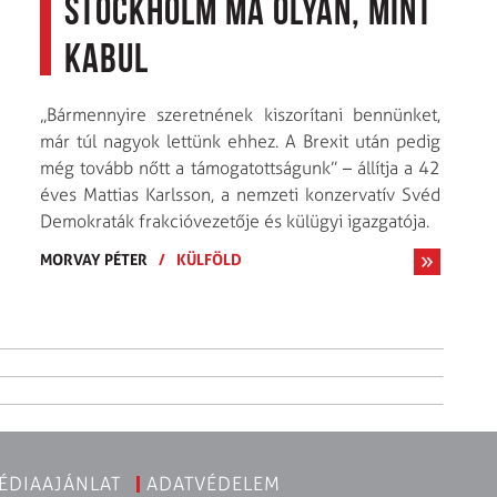
Stockholm ma olyan, mint
Kabul
„Bármennyire szeretnének kiszorítani bennünket,
már túl nagyok lettünk ehhez. A Brexit után pedig
még tovább nőtt a támogatottságunk” – állítja a 42
éves Mattias Karlsson, a nemzeti konzervatív Svéd
Demokraták frakcióvezetője és külügyi igazgatója.
MORVAY PÉTER
/
KÜLFÖLD
ÉDIAAJÁNLAT
ADATVÉDELEM