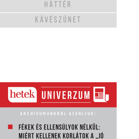
HÁTTÉR
KÁVÉSZÜNET
ARCHÍVUMUNKBÓL AJÁNLJUK:
FÉKEK ÉS ELLENSÚLYOK NÉLKÜL:
MIÉRT KELLENEK KORLÁTOK A „JÓ