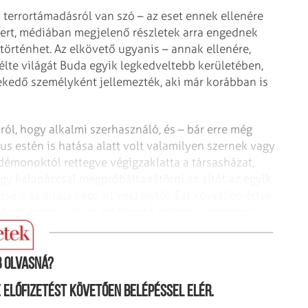
 terrortámadásról van szó – az eset ennek ellenére
mert, médiában megjelenő részletek arra engednek
történhet. Az elkövető ugyanis – annak ellenére,
lte világát Buda egyik legkedveltebb kerületében,
ekedő személyként jellemezték, aki már korábban is
ról, hogy alkalmi szerhasználó, és – bár erre még
kus estén is hatása alatt volt valamilyen szernek vagy
 démonoktól rettegve végigzaklatta a társasházat,
 egy kalapáccsal megpróbálta rátörni az ajtót az egyik
se a az általa képzelt veszélytől. Ezt követően értek
ödőnek bizonyult, az ezt követő drámai események
 olvasná?
ne előfizetést követően belépéssel elér.