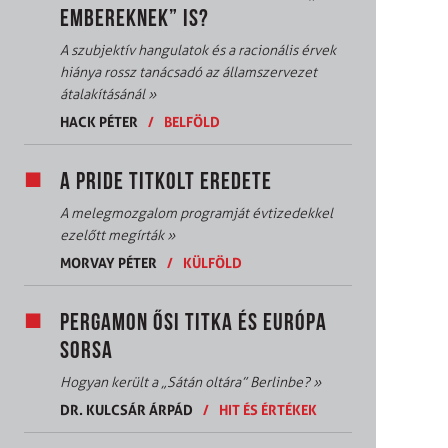
EMBEREKNEK” IS?
A szubjektív hangulatok és a racionális érvek
hiánya rossz tanácsadó az államszervezet
átalakításánál
»
HACK PÉTER
/
BELFÖLD
A PRIDE TITKOLT EREDETE
A melegmozgalom programját évtizedekkel
ezelőtt megírták
»
MORVAY PÉTER
/
KÜLFÖLD
PERGAMON ŐSI TITKA ÉS EURÓPA
SORSA
Hogyan került a „Sátán oltára” Berlinbe?
»
DR. KULCSÁR ÁRPÁD
/
HIT ÉS ÉRTÉKEK