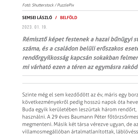
Fotó: Shutterstock / PuzzlePix
SEMSEI LÁSZLÓ
/
BELFÖLD
2023. 01. 19.
Rémisztő képet festenek a hazai bűnügyi st
száma, és a családon belüli erőszakos ese
rendőrgyilkosság kapcsán sokakban felmerül
mi várható ezen a téren az egymásra rakó
Szinte még el sem kezdődött az év, máris egy borz
következményekről pedig hosszú napok óta heves
Buda egyik kerületében leszúrtak három rendőrt,
használni. A 29 éves Baumann Péter főtörzsőrmest
megmenteni. Másik két társa vérezve ugyan, de az
villamosmegállóban ártalmatlanítottak, láblövéss