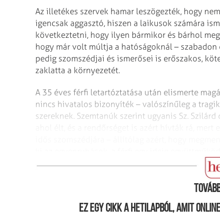
Az illetékes szervek hamar leszögezték, hogy nem
igencsak aggasztó, hiszen a laikusok számára is
következtetni, hogy ilyen bármikor és bárhol meg
hogy már volt múltja a hatóságoknál – szabadon é
pedig szomszédjai és ismerősei is erőszakos, köt
zaklatta a környezetét.
A 35 éves férfi letartóztatása után elismerte magá
nincs hivatalos bizonyíték – valószínűleg a tragi
szereknek. Szemtanúk szerint ugyanis Sz. Szilárd
ahol élt, és a rendőrséget is azért hívták rá, mert
idős szomszédjára – állítólag azért, hogy megment
ki az egyenruhások, a férfi egy ideig együttműk
pedig ismertek.
Tovább
Ez egy cikk a hetilapból, amit onli