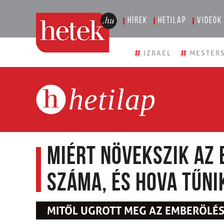
Hírek
Hetilap
Videók
#
#
IZRAEL
MESTERS
hetilap
Miért növekszik az
száma, és hova tűni
MITŐL UGROTT MEG AZ EMBERÖL