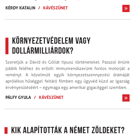
KÉRDY KATALIN
/
KÁVÉSZÜNET
Környezetvédelem vagy
dollármilliárdok?
Szeretjük a Dávid és Góliát típusú történeteket. Passzol énünk
jobbik feléhez és erősíti immunrendszerünk fontos motorját: a
reményt. A közelmúlt egyik környezetszennyezési drámáját
aprólékos hűséggel feltáró filmben egy ügyvéd küzd az igazság
érvényesüléséért – egymaga egy amerikai gigacéggel szemben.
PÁLFY GYULA
/
KÁVÉSZÜNET
Kik alapították a német Zöldeket?