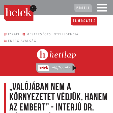
Profil
Támogatás
#
#
IZRAEL
MESTERSÉGES INTELLIGENCIA
#
ENERGIAVÁLSÁG
hetilap
„Valójában nem a
környezetet védjük, hanem
az embert” - interjú Dr.