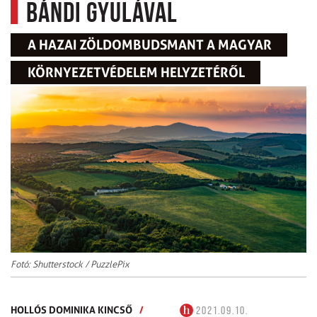
Bándi Gyulával
A HAZAI ZÖLDOMBUDSMANT A MAGYAR
KÖRNYEZETVÉDELEM HELYZETÉRŐL
Fotó: Shutterstock / PuzzlePix
HOLLÓS DOMINIKA KINCSŐ
/
2021.09.10.