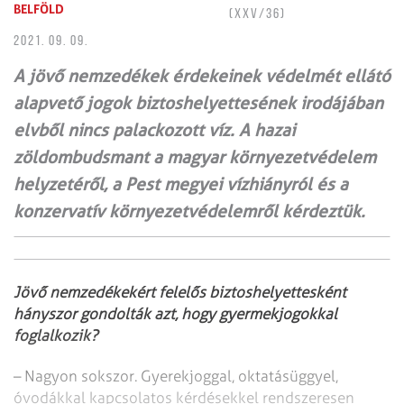
BELFÖLD
(XXV/36)
2021. 09. 09.
A jövő nemzedékek érdekeinek védelmét ellátó
alapvető jogok biztoshelyettesének irodájában
elvből nincs palackozott víz. A hazai
zöldombudsmant a magyar környezetvédelem
helyzetéről, a Pest megyei vízhiányról és a
konzervatív környezetvédelemről kérdeztük.
Jövő nemzedékekért felelős biztoshelyettesként
hányszor gondolták azt, hogy gyermekjogokkal
foglalkozik?
– Nagyon sokszor. Gyerekjoggal, oktatás­üggyel,
óvodákkal kapcsolatos kérdésekkel rendszeresen