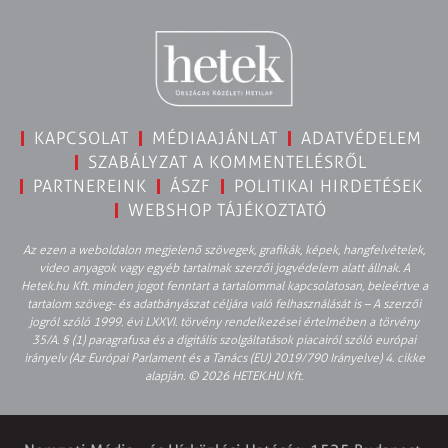
KAPCSOLAT
MÉDIAAJÁNLAT
ADATVÉDELEM
SZABÁLYZAT A KOMMENTELÉSRŐL
PARTNEREINK
ÁSZF
POLITIKAI HIRDETÉSEK
WEBSHOP TÁJÉKOZTATÓ
Az ezen a weboldalon megjelenő szövegek, grafikák, képek, hangfelvételek,
video anyagok vagy egyéb tartalmak szerzői jogvédelem alatt állnak. A
Hetek.hu Kft. minden jogot fenntart a tartalommal kapcsolatosan, beleértve a
tartalom szöveg- és adatbányászat céljára való felhasználását is – A szerzői
jogról szóló 1999. évi LXXVI. törvény rendelkezései értelmében a törvény
35/A. § (1) paragrafusa és a digitális szolgáltatások piacairól szóló európai
irányelv (Az Európai Parlament és a Tanács (EU) 2019/790 Irányelve) 4. cikke
alapján. © 2026 HETEK.HU Kft.