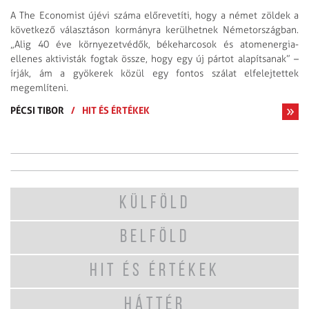
A The Economist újévi száma előrevetíti, hogy a német zöldek a
következő választáson kormányra kerülhetnek Németországban.
„Alig 40 éve környezetvédők, békeharcosok és atomenergia-
ellenes aktivisták fogtak össze, hogy egy új pártot alapítsanak” –
írják, ám a gyökerek közül egy fontos szálat elfelejtettek
megemlíteni.
PÉCSI TIBOR
/
HIT ÉS ÉRTÉKEK
KÜLFÖLD
BELFÖLD
HIT ÉS ÉRTÉKEK
HÁTTÉR