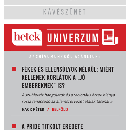
KÁVÉSZÜNET
ARCHÍVUMUNKBÓL AJÁNLJUK:
FÉKEK ÉS ELLENSÚLYOK NÉLKÜL: MIÉRT
KELLENEK KORLÁTOK A „JÓ
EMBEREKNEK” IS?
A szubjektív hangulatok és a racionális érvek hiánya
rossz tanácsadó az államszervezet átalakításánál
»
HACK PÉTER
/
BELFÖLD
A PRIDE TITKOLT EREDETE