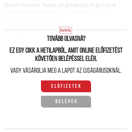
jönnek hozzánk. Sokan azt gondolják, hogy a jövő
nemzedékek kérdése az az aktuálisan most élő
gyermekekre vonatkozik.
Mivel foglalkozik valójában a zöldombudsman?
Tovább olvasná?
Ez egy cikk a hetilapból, amit online előfizetést
követően belépéssel elér.
Vagy vásárolja meg a lapot az újságárusoknál.
Előfizetek
Belépek