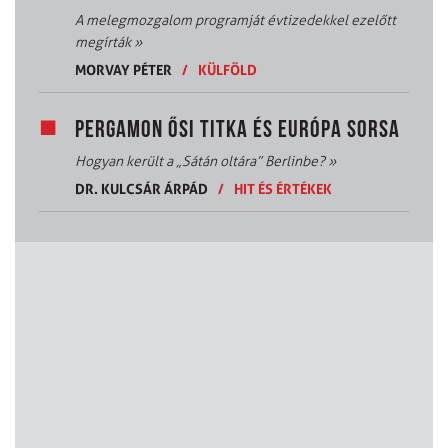
A melegmozgalom programját évtizedekkel ezelőtt
megírták
»
MORVAY PÉTER
/
KÜLFÖLD
PERGAMON ŐSI TITKA ÉS EURÓPA SORSA
Hogyan került a „Sátán oltára” Berlinbe?
»
DR. KULCSÁR ÁRPÁD
/
HIT ÉS ÉRTÉKEK