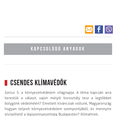
KAPCSOLÓDÓ ANYAGOK
Csendes klímavédők
Június 5. a környezetvédelem világnapja. A téma kapcsán arra
kerestük a választ, vajon melyik korosztály tesz a legtöbbet
bolygónk védelméért? Emellett kíváncsiak voltunk, Magyarország
hogyan teljesít környezetvédelem szempontjából; és mennyire
elviselhető a légszennyezettség Budapesten? Klímahírek.