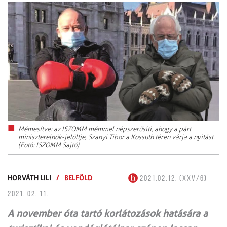
Mémesítve: az ISZOMM mémmel népszerűsíti, ahogy a párt
miniszterelnök-jelöltje, Szanyi Tibor a Kossuth téren várja a nyitást.
(Fotó: ISZOMM Sajtó)
HORVÁTH LILI
/
BELFÖLD
2021.02.12. (XXV/6)
2021. 02. 11.
A november óta tartó korlátozások hatására a