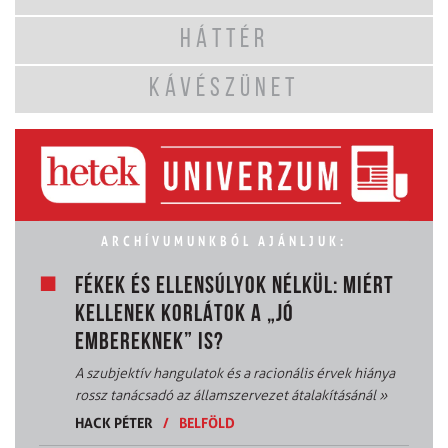
HÁTTÉR
KÁVÉSZÜNET
ARCHÍVUMUNKBÓL AJÁNLJUK:
FÉKEK ÉS ELLENSÚLYOK NÉLKÜL: MIÉRT
KELLENEK KORLÁTOK A „JÓ
EMBEREKNEK” IS?
A szubjektív hangulatok és a racionális érvek hiánya
rossz tanácsadó az államszervezet átalakításánál
»
HACK PÉTER
/
BELFÖLD