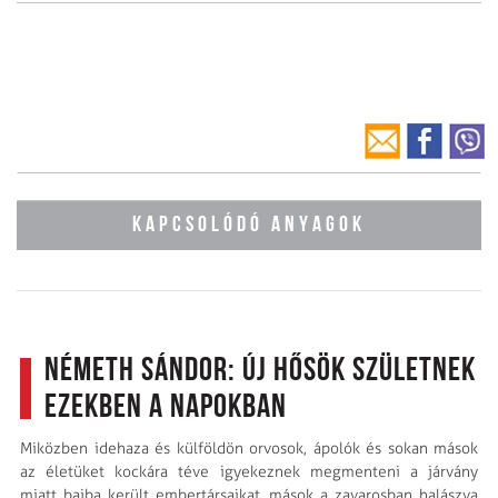
KAPCSOLÓDÓ ANYAGOK
Németh Sándor: Új hősök születnek
ezekben a napokban
Miközben idehaza és külföldön orvosok, ápolók és sokan mások
az életüket kockára téve igyekeznek megmenteni a járvány
miatt bajba került embertársaikat, mások a zavarosban halászva