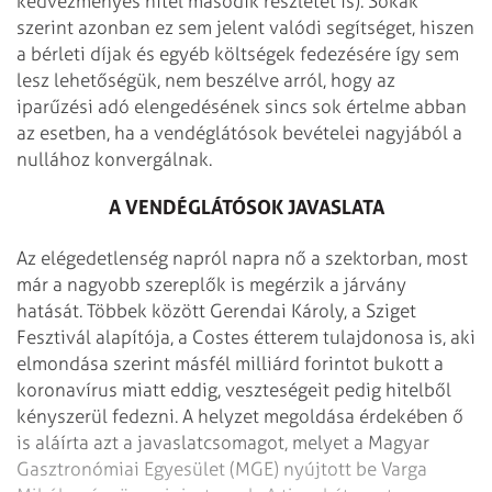
kedvezményes hitel második részletét is). Sokak
szerint azonban ez sem jelent valódi segítséget, hiszen
a bérleti díjak és egyéb költségek fedezésére így sem
lesz lehetőségük, nem beszélve arról, hogy az
iparűzési adó elengedésének sincs sok értelme abban
az esetben, ha a vendéglátósok bevételei nagyjából a
nullához konvergálnak.
A VENDÉGLÁTÓSOK JAVASLATA
Az elégedetlenség napról napra nő a szektorban, most
már a nagyobb szereplők is megérzik a járvány
hatását. Többek között Gerendai Károly, a Sziget
Fesztivál alapítója, a Costes étterem tulajdonosa is, aki
elmondása szerint másfél milliárd forintot bukott a
koronavírus miatt eddig, veszteségeit pedig hitelből
kényszerül fedezni. A helyzet megoldása érdekében ő
is aláírta azt a javaslatcsomagot, melyet a Magyar
Gasztronómiai Egyesület (MGE) nyújtott be Varga