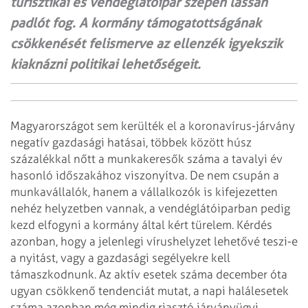
turisztikai és vendéglátóipar szépen lassan
padlót fog. A kormány támogatottságának
csökkenését felismerve az ellenzék igyekszik
kiaknázni politikai lehetőségeit.
Magyarországot sem kerülték el a koronavírus-járvány
negatív gazdasági hatásai, többek között húsz
százalékkal nőtt a munkakeresők száma a tavalyi év
hasonló időszakához viszonyítva. De nem csupán a
munkavállalók, hanem a vállalkozók is kifejezetten
nehéz helyzetben vannak, a vendéglátóiparban pedig
kezd elfogyni a kormány által kért türelem. Kérdés
azonban, hogy a jelenlegi vírushelyzet lehetővé teszi-e
a nyitást, vagy a gazdasági segélyekre kell
támaszkodnunk. Az aktív esetek száma december óta
ugyan csökkenő tendenciát mutat, a napi halálesetek
száma azonban még mindig riasztó járványügyi