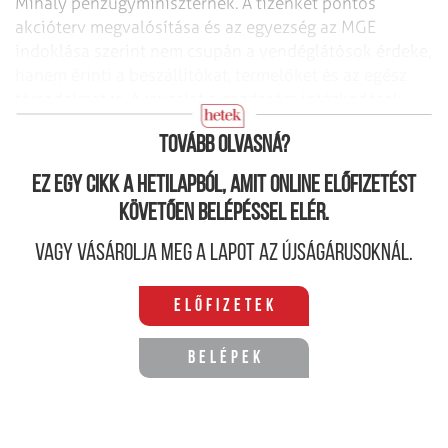
Mihály pénzügyminiszternek. A tizenkét pontos
akcióterv megvalósítása és az egyezség az MGE
indoklása szerint nem csupán a vendéglátósok érdeke,
hanem érinti a beszállítókat, termelőket és az egész
társadalmat is. A javaslat a gazdasági intézkedések
mellett a fokozatos nyitás pártján áll.
Tovább olvasná?
Ez egy cikk a hetilapból, amit online előfizetést
követően belépéssel elér.
Vagy vásárolja meg a lapot az újságárusoknál.
Előfizetek
Belépek