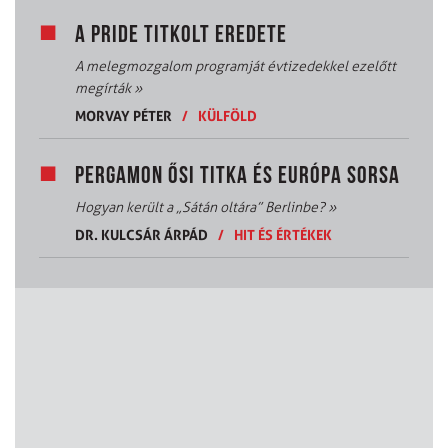
A PRIDE TITKOLT EREDETE
A melegmozgalom programját évtizedekkel ezelőtt
megírták
»
MORVAY PÉTER
/
KÜLFÖLD
PERGAMON ŐSI TITKA ÉS EURÓPA SORSA
Hogyan került a „Sátán oltára” Berlinbe?
»
DR. KULCSÁR ÁRPÁD
/
HIT ÉS ÉRTÉKEK