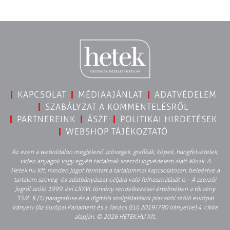
KAPCSOLAT
MÉDIAAJÁNLAT
ADATVÉDELEM
SZABÁLYZAT A KOMMENTELÉSRŐL
PARTNEREINK
ÁSZF
POLITIKAI HIRDETÉSEK
WEBSHOP TÁJÉKOZTATÓ
Az ezen a weboldalon megjelenő szövegek, grafikák, képek, hangfelvételek,
video anyagok vagy egyéb tartalmak szerzői jogvédelem alatt állnak. A
Hetek.hu Kft. minden jogot fenntart a tartalommal kapcsolatosan, beleértve a
tartalom szöveg- és adatbányászat céljára való felhasználását is – A szerzői
jogról szóló 1999. évi LXXVI. törvény rendelkezései értelmében a törvény
35/A. § (1) paragrafusa és a digitális szolgáltatások piacairól szóló európai
irányelv (Az Európai Parlament és a Tanács (EU) 2019/790 Irányelve) 4. cikke
alapján. © 2026 HETEK.HU Kft.