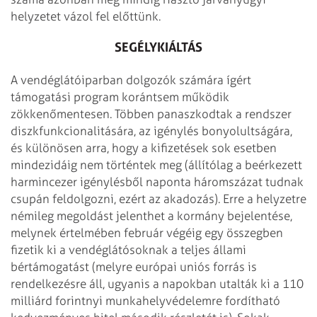
helyzetet vázol fel előttünk.
SEGÉLYKIÁLTÁS
A vendéglátóiparban dolgozók számára ígért
támogatási program korántsem működik
zökkenőmentesen. Többen panaszkodtak a rendszer
diszkfunkcionalitására, az igénylés bonyolultságára,
és különösen arra, hogy a kifizetések sok esetben
mindezidáig nem történtek meg (állítólag a beérkezett
harmincezer igénylésből naponta háromszázat tudnak
csupán feldolgozni, ezért az akadozás). Erre a helyzetre
némileg megoldást jelenthet a kormány bejelentése,
melynek értelmében február végéig egy összegben
fizetik ki a vendéglátósoknak a teljes állami
bértámogatást (melyre európai uniós forrás is
rendelkezésre áll, ugyanis a napokban utal­ták ki a 110
milliárd forintnyi munkahelyvédelemre fordítható