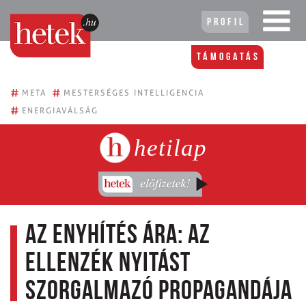
Profil
Támogatás
#
#
META
MESTERSÉGES INTELLIGENCIA
#
ENERGIAVÁLSÁG
hetilap
Az enyhítés ára: az
ellenzék nyitást
szorgalmazó propagandája