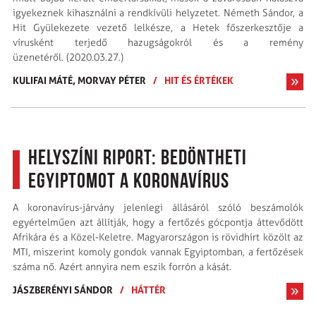
igyekeznek kihasználni a rendkívüli helyzetet. Németh Sándor, a
Hit Gyülekezete vezető lelkésze, a Hetek főszerkesztője a
vírusként terjedő hazugságokról és a remény
üzenetéről. (2020.03.27.)
KULIFAI MÁTÉ,
MORVAY PÉTER
/
HIT ÉS ÉRTÉKEK
Helyszíni riport: Bedöntheti
Egyiptomot a koronavírus
A koronavírus-járvány jelenlegi állásáról szóló beszámolók
egyértelműen azt állítják, hogy a fertőzés gócpontja áttevődött
Afrikára és a Közel-Keletre. Magyarországon is rövidhírt közölt az
MTI, miszerint komoly gondok vannak Egyiptomban, a fertőzések
száma nő. Azért annyira nem eszik forrón a kását.
JÁSZBERÉNYI SÁNDOR
/
HÁTTÉR