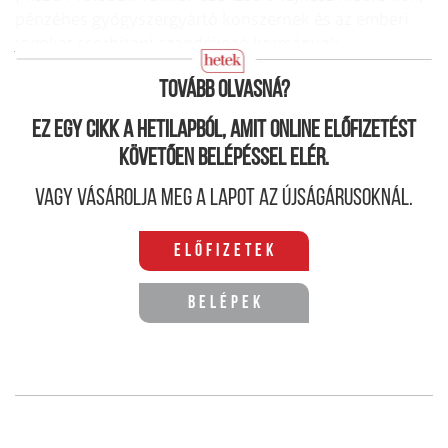
pénz­éhes gyógyszergyártó konszernek és az emberi
jogokat csorbítani szándékozó kormányok,
általánosítani azonban mindig félrevezető).
Tovább olvasná?
Ez egy cikk a hetilapból, amit online előfizetést
követően belépéssel elér.
Vagy vásárolja meg a lapot az újságárusoknál.
Előfizetek
Belépek