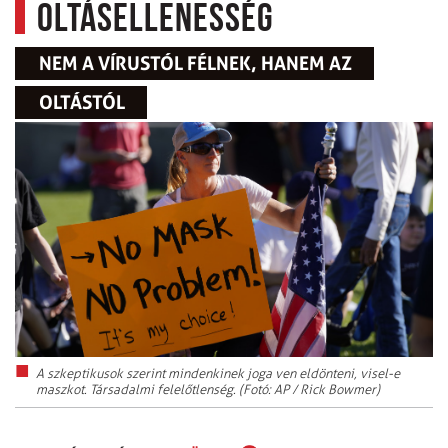
oltásellenesség
NEM A VÍRUSTÓL FÉLNEK, HANEM AZ
OLTÁSTÓL
A szkeptikusok szerint mindenkinek joga ven eldönteni, visel-e
maszkot. Társadalmi felelőtlenség. (Fotó: AP / Rick Bowmer)