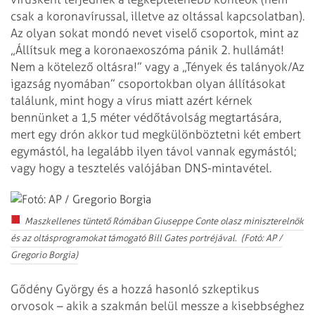
csak a koronavírussal, illetve az oltással kapcsolatban).
Az olyan sokat mondó nevet viselő csoportok, mint az
„Állítsuk meg a koronaexoszóma pánik 2. hullámát!
Nem a kötelező oltásra!” vagy a „Tények és talányok/Az
igazság nyomában” csoportokban olyan állításokat
találunk, mint hogy a vírus miatt azért kérnek
bennünket a 1,5 méter védőtávolság megtartására,
mert egy drón akkor tud megkülönböztetni két embert
egymástól, ha legalább ilyen távol vannak egymástól;
vagy hogy a tesztelés valójában DNS-mintavétel.
Maszkellenes tüntető Rómában Giuseppe Conte olasz miniszterelnök
és az oltásprogramokat támogató Bill Gates portréjával. (Fotó: AP /
Gregorio Borgia)
Gődény György és a hozzá hasonló szkeptikus
orvosok – akik a szakmán belül messze a kisebbséghez