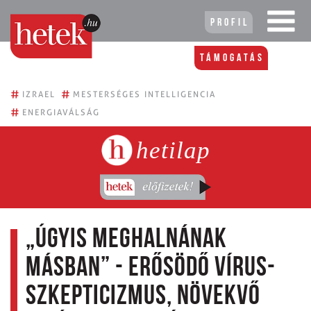
Profil
Támogatás
#
#
IZRAEL
MESTERSÉGES INTELLIGENCIA
#
ENERGIAVÁLSÁG
hetilap
„Úgyis meghalnának
másban” - Erősödő vírus­
szkepticizmus, növekvő