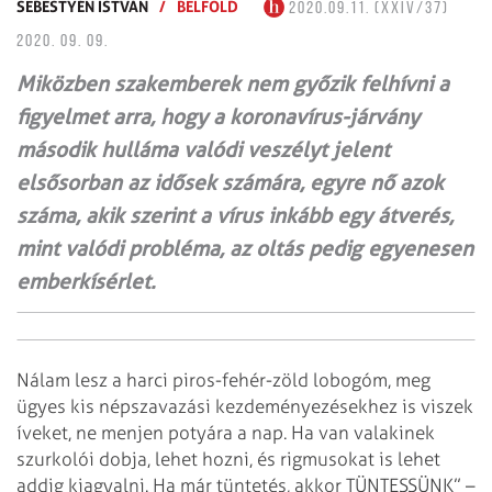
SEBESTYÉN ISTVÁN
/
BELFÖLD
2020.09.11. (XXIV/37)
2020. 09. 09.
Miközben szakemberek nem győzik felhívni a
figyelmet arra, hogy a koronavírus-járvány
második hulláma valódi veszélyt jelent
elsősorban az idősek számára, egyre nő azok
száma, akik szerint a vírus inkább egy átverés,
mint valódi probléma, az oltás pedig egyenesen
emberkísérlet.
Nálam lesz a harci piros-fehér-zöld lobogóm, meg
ügyes kis népszavazási kezdeményezésekhez is viszek
íveket, ne menjen potyára a nap. Ha van valakinek
szurkolói dobja, lehet hozni, és rigmusokat is lehet
addig kiagyalni. Ha már tüntetés, akkor TÜNTESSÜNK” –