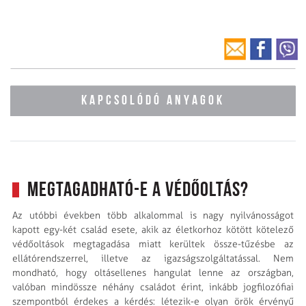
KAPCSOLÓDÓ ANYAGOK
Megtagadható-e a védőoltás?
Az utóbbi években több alkalommal is nagy nyilvánosságot
kapott egy-két család esete, akik az életkorhoz kötött kötelező
védőoltások megtagadása miatt kerültek össze-tűzésbe az
ellátórendszerrel, illetve az igazságszolgáltatással. Nem
mondható, hogy oltásellenes hangulat lenne az országban,
valóban mindössze néhány családot érint, inkább jogfilozófiai
szempontból érdekes a kérdés: létezik-e olyan örök érvényű