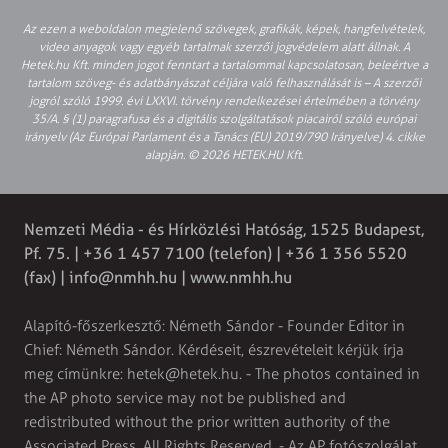
Az ezen a weboldalon megjelenő szövegek, grafikák, képek, hangfelvételek,
video anyagok vagy egyéb tartalmak szerzői jogvédelem alatt állnak. A
Hetek.hu Kft. minden jogot fenntart a tartalommal kapcsolatosan, beleértve a
tartalom szöveg- és adatbányászat céljára való felhasználását is – A szerzői
jogról szóló 1999. évi LXXVI. törvény rendelkezései értelmében a törvény
35/A. § (1) paragrafusa és a digitális szolgáltatások piacairól szóló európai
irányelv (Az Európai Parlament és a Tanács (EU) 2019/790 Irányelve) 4. cikke
alapján. © 2026 HETEK.HU Kft.
Nemzeti Média - és Hírközlési Hatóság, 1525 Budapest,
Pf. 75. | +36 1 457 7100 (telefon) | +36 1 356 5520
(fax) |
info@nmhh.hu
| www.nmhh.hu
Alapító-főszerkesztő: Németh Sándor - Founder Editor in
Chief: Németh Sándor. Kérdéseit, észrevételeit kérjük írja
meg címünkre:
hetek@hetek.hu
. - The photos contained in
the AP photo service may not be published and
redistributed without the prior written authority of the
Associated Press. All Rights Reserved. - Az AP fotószolgálat