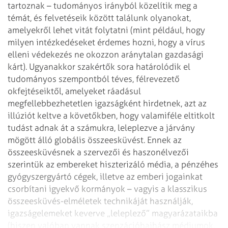
tartoznak – tudományos irányból közelítik meg a
témát, és felvetéseik között találunk olyanokat,
amelyekről lehet vitát folytatni (mint például, hogy
milyen intézkedéseket érdemes hozni, hogy a vírus
elleni védekezés ne okozzon aránytalan gazdasági
kárt). Ugyanakkor szakértők sora határolódik el
tudományos szempontból téves, félrevezető
okfejtéseiktől, amelyeket ráadásul
megfellebbezhetetlen igazságként hirdetnek, azt az
illúziót keltve a követőkben, hogy valamiféle eltitkolt
tudást adnak át a számukra, leleplezve a járvány
mögött álló globális összeesküvést. Ennek az
összeesküvésnek a szervezői és haszonélvezői
szerintük az embereket hiszterizáló média, a pénzéhes
gyógyszergyártó cégek, illetve az emberi jogainkat
csorbítani igyekvő kormányok – vagyis a klasszikus
összeesküvés-elméletek technikáját használják,
igazságelemeket keverve „leleplező” magyarázataikba
(hiszen valóban vannak szenzációhajhász médiumok,