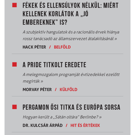
FÉKEK ÉS ELLENSÚLYOK NÉLKÜL: MIÉRT
KELLENEK KORLÁTOK A „JÓ
EMBEREKNEK” IS?
A szubjektív hangulatok és a racionális érvek hiánya
rossz tanácsadó az államszervezet átalakításánál
»
HACK PÉTER
/
BELFÖLD
A PRIDE TITKOLT EREDETE
A melegmozgalom programját évtizedekkel ezelőtt
megírták
»
MORVAY PÉTER
/
KÜLFÖLD
PERGAMON ŐSI TITKA ÉS EURÓPA SORSA
Hogyan került a „Sátán oltára” Berlinbe?
»
DR. KULCSÁR ÁRPÁD
/
HIT ÉS ÉRTÉKEK