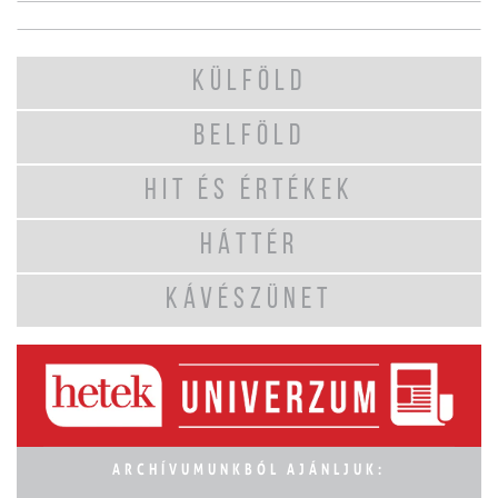
KÜLFÖLD
BELFÖLD
HIT ÉS ÉRTÉKEK
HÁTTÉR
KÁVÉSZÜNET
ARCHÍVUMUNKBÓL AJÁNLJUK: