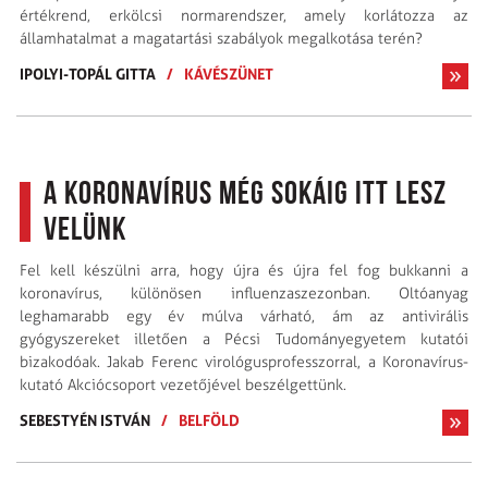
értékrend, erkölcsi normarendszer, amely korlátozza az
államhatalmat a magatartási szabályok megalkotása terén?
IPOLYI-TOPÁL GITTA
/
KÁVÉSZÜNET
A koronavírus még sokáig itt lesz
velünk
Fel kell készülni arra, hogy újra és újra fel fog bukkanni a
koronavírus, különösen influenzaszezonban. Oltóanyag
leghamarabb egy év múlva várható, ám az antivirális
gyógyszereket illetően a Pécsi Tudományegyetem kutatói
bizakodóak. Jakab Ferenc virológusprofesszorral, a Koronavírus-
kutató Akciócsoport vezetőjével beszélgettünk.
SEBESTYÉN ISTVÁN
/
BELFÖLD