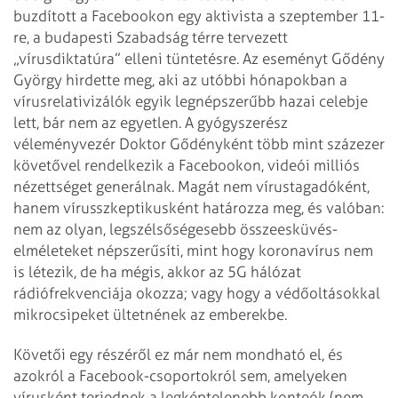
buzdított a Facebookon egy aktivista a szeptember 11-
re, a budapesti Szabadság térre tervezett
„vírusdiktatúra” elleni tüntetésre. Az eseményt Gődény
György hirdette meg, aki az utóbbi hónapokban a
vírusrelativizálók egyik legnépszerűbb hazai celebje
lett, bár nem az egyetlen. A gyógyszerész
véleményvezér Doktor Gődényként több mint százezer
követővel rendelkezik a Facebookon, videói milliós
nézettséget generálnak. Magát nem vírustagadóként,
hanem vírusszkeptikusként határozza meg, és valóban:
nem az olyan, legszélsőségesebb összeesküvés-
elméleteket népszerűsíti, mint hogy koronavírus nem
is létezik, de ha mégis, akkor az 5G hálózat
rádiófrekvenciája okozza; vagy hogy a védőoltásokkal
mikrocsipeket ültetnének az emberekbe.
Követői egy részéről ez már nem mondható el, és
azokról a Facebook-csoportokról sem, amelyeken
vírusként terjednek a legképtelenebb konteók (nem