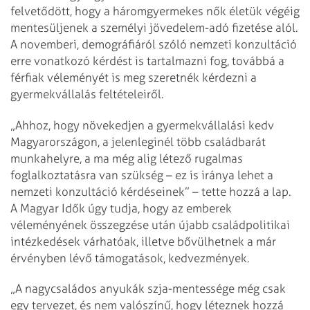
felvetődött, hogy a háromgyermekes nők életük végéig
mentesüljenek a személyi jövedelem-adó fizetése alól.
A novemberi, demográfiáról szóló nemzeti konzultáció
erre vonatkozó kérdést is tartalmazni fog, továbbá a
férfiak véleményét is meg szeretnék kérdezni a
gyermekvállalás feltételeiről.
„Ahhoz, hogy növekedjen a gyermekvállalási kedv
Magyarországon, a jelenleginél több családbarát
munkahelyre, a ma még alig létező rugalmas
foglalkoztatásra van szükség – ez is iránya lehet a
nemzeti konzultáció kérdéseinek” – tette hozzá a lap.
A Magyar Idők úgy tudja, hogy az emberek
véleményének összegzése után újabb családpolitikai
intézkedések várhatóak, illetve bővülhetnek a már
érvényben lévő támogatások, kedvezmények.
„A nagycsaládos anyukák szja-mentessége még csak
egy tervezet, és nem valószínű, hogy léteznek hozzá