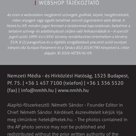
WEBSHOP TÁJÉKOZTATÓ
Az ezen a weboldalon megjelenő szövegek, grafikák, képek, hangfelvételek,
video anyagok vagy egyéb tartalmak szerzői jogvédelem alatt állnak. A
Hetek.hu Kft. minden jogot fenntart a tartalommal kapcsolatosan, beleértve a
tartalom szöveg- és adatbányászat céljára való felhasználását is – A szerzői
jogról szóló 1999. évi LXXVI. törvény rendelkezései értelmében a törvény
35/A. § (1) paragrafusa és a digitális szolgáltatások piacairól szóló európai
irányelv (Az Európai Parlament és a Tanács (EU) 2019/790 Irányelve) 4. cikke
alapján. © 2026 HETEK.HU Kft.
Nemzeti Média - és Hírközlési Hatóság, 1525 Budapest,
Pf. 75. | +36 1 457 7100 (telefon) | +36 1 356 5520
(fax) |
info@nmhh.hu
| www.nmhh.hu
Alapító-főszerkesztő: Németh Sándor - Founder Editor in
Chief: Németh Sándor. Kérdéseit, észrevételeit kérjük írja
meg címünkre:
hetek@hetek.hu
. - The photos contained in
the AP photo service may not be published and
redistributed without the prior written authority of the