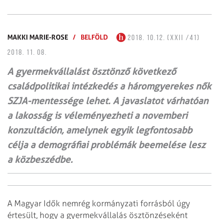
MAKKI MARIE-ROSE
/
BELFÖLD
2018. 10.12. (XXII /41)
2018. 11. 08.
A gyermekvállalást ösztönző következő
családpolitikai intézkedés a háromgyerekes nők
SZJA-mentessége lehet. A javaslatot várhatóan
a lakosság is véleményezheti a novemberi
konzultáción, amelynek egyik legfontosabb
célja a demográfiai problémák beemelése lesz
a közbeszédbe.
A Magyar Idők nemrég kormányzati forrásból úgy
értesült, hogy a gyermekvállalás ösztönzéseként