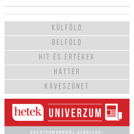
KÜLFÖLD
BELFÖLD
HIT ÉS ÉRTÉKEK
HÁTTÉR
KÁVÉSZÜNET
ARCHÍVUMUNKBÓL AJÁNLJUK: