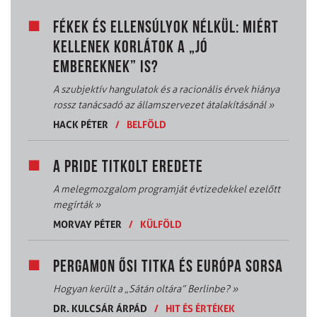
FÉKEK ÉS ELLENSÚLYOK NÉLKÜL: MIÉRT
KELLENEK KORLÁTOK A „JÓ
EMBEREKNEK” IS?
A szubjektív hangulatok és a racionális érvek hiánya
rossz tanácsadó az államszervezet átalakításánál
»
HACK PÉTER
/
BELFÖLD
A PRIDE TITKOLT EREDETE
A melegmozgalom programját évtizedekkel ezelőtt
megírták
»
MORVAY PÉTER
/
KÜLFÖLD
PERGAMON ŐSI TITKA ÉS EURÓPA SORSA
Hogyan került a „Sátán oltára” Berlinbe?
»
DR. KULCSÁR ÁRPÁD
/
HIT ÉS ÉRTÉKEK