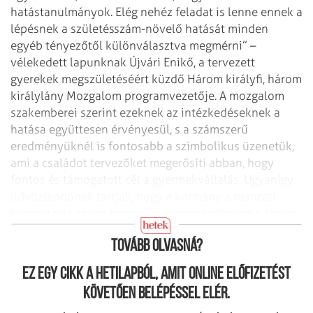
hatástanulmányok. Elég nehéz feladat is lenne ennek a
lépésnek a születésszám-növelő hatását minden
egyéb tényezőtől különválasztva megmérni” –
vélekedett lapunknak Újvári Enikő, a tervezett
gyerekek megszületéséért küzdő Három királyfi, három
királylány Mozgalom programvezetője. A mozgalom
szakemberei szerint ezeknek az intézkedéseknek a
hatása együttesen érvényesül, s a számszerű
eredményüknél is fontosabb a szimbolikus üzenetük,
ami a családot tervezőket megerősíti abban, hogy
fontos és támogatott cél a gyermekvállalás. Ugyanígy
üdvözlendőnek tartják, hogy a kormány a nemzeti
konzultáció révén beemeli a közbeszédbe ezt a fontos
kérdést.
Tovább olvasná?
Ez egy cikk a hetilapból, amit online előfizetést
követően belépéssel elér.