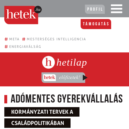
Profil
Támogatás
#
#
META
MESTERSÉGES INTELLIGENCIA
#
ENERGIAVÁLSÁG
hetilap
Adómentes gyerekvállalás
KORMÁNYZATI TERVEK A
CSALÁDPOLITIKÁBAN