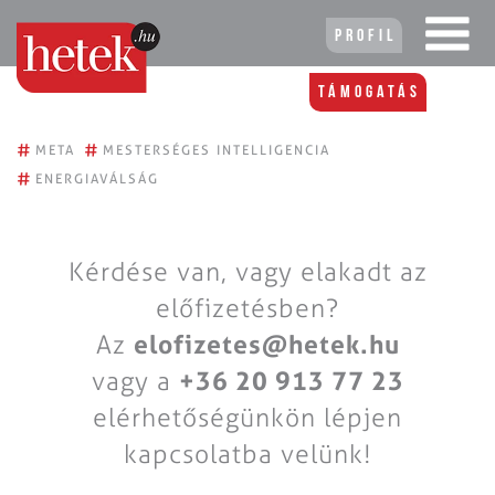
Profil
Támogatás
#
#
META
MESTERSÉGES INTELLIGENCIA
#
ENERGIAVÁLSÁG
Kérdése van, vagy elakadt az
előfizetésben?
Az
elofizetes@hetek.hu
vagy a
+36 20 913 77 23
elérhetőségünkön lépjen
kapcsolatba velünk!