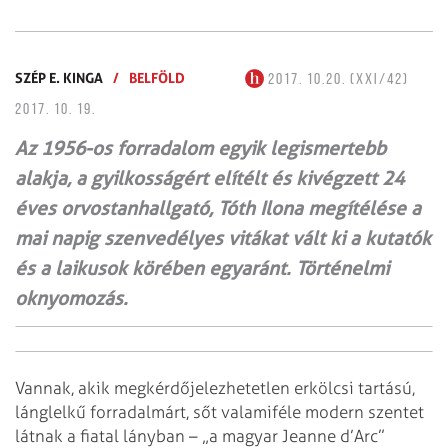
SZÉP E. KINGA
/
BELFÖLD
2017. 10.20. (XXI/42)
2017. 10. 19.
Az 1956-os forradalom egyik legismertebb
alakja, a gyilkosságért elítélt és kivégzett 24
éves or­vostanhallgató, Tóth Ilona megítélése a
mai napig szenvedélyes vitákat vált ki a kutatók
és a lai­kusok körében egyaránt. Történelmi
oknyomozás.
Vannak, akik megkérdőjelezhetetlen erkölcsi tartású,
lánglelkű forradalmárt, sőt valamiféle modern szentet
látnak a fiatal lányban – „a magyar Jeanne d’Arc”