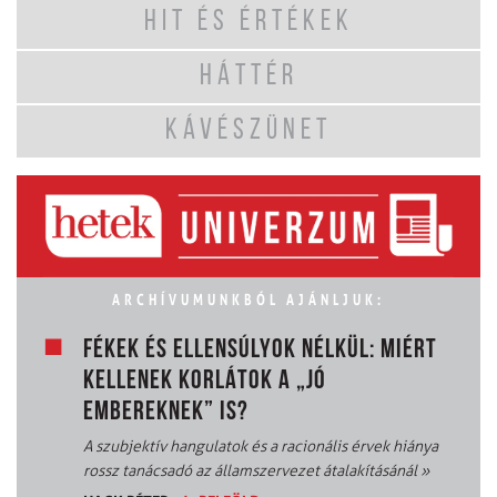
HIT ÉS ÉRTÉKEK
HÁTTÉR
KÁVÉSZÜNET
ARCHÍVUMUNKBÓL AJÁNLJUK:
FÉKEK ÉS ELLENSÚLYOK NÉLKÜL: MIÉRT
KELLENEK KORLÁTOK A „JÓ
EMBEREKNEK” IS?
A szubjektív hangulatok és a racionális érvek hiánya
rossz tanácsadó az államszervezet átalakításánál
»