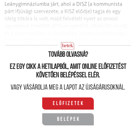
Leánygimnáziumba járt, ahol a DISZ (a kommunista
párt ifjúsági szervezete, a KISZ elődje) tagja és egy
ideig titkára is volt, majd felvételt nyert az orvosi
egyetemre. Emellett aktívan sportolt: atletizált, vívott,
és a sportrepülést is kipróbálta. Jó szervezőkészségű,
határozott fiatal lányként népszerű volt diáktársai
körében.
Tovább olvasná?
Ez egy cikk a hetilapból, amit online előfizetést
követően belépéssel elér.
Vagy vásárolja meg a lapot az újságárusoknál.
Előfizetek
Belépek