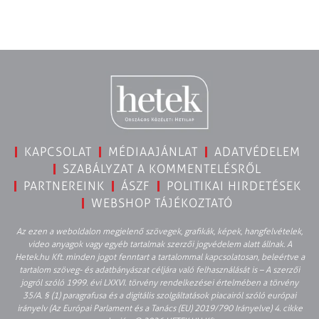
KAPCSOLAT
MÉDIAAJÁNLAT
ADATVÉDELEM
SZABÁLYZAT A KOMMENTELÉSRŐL
PARTNEREINK
ÁSZF
POLITIKAI HIRDETÉSEK
WEBSHOP TÁJÉKOZTATÓ
Az ezen a weboldalon megjelenő szövegek, grafikák, képek, hangfelvételek,
video anyagok vagy egyéb tartalmak szerzői jogvédelem alatt állnak. A
Hetek.hu Kft. minden jogot fenntart a tartalommal kapcsolatosan, beleértve a
tartalom szöveg- és adatbányászat céljára való felhasználását is – A szerzői
jogról szóló 1999. évi LXXVI. törvény rendelkezései értelmében a törvény
35/A. § (1) paragrafusa és a digitális szolgáltatások piacairól szóló európai
irányelv (Az Európai Parlament és a Tanács (EU) 2019/790 Irányelve) 4. cikke