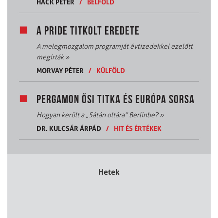
HACK PÉTER
/
BELFÖLD
A PRIDE TITKOLT EREDETE
A melegmozgalom programját évtizedekkel ezelőtt
megírták
»
MORVAY PÉTER
/
KÜLFÖLD
PERGAMON ŐSI TITKA ÉS EURÓPA SORSA
Hogyan került a „Sátán oltára” Berlinbe?
»
DR. KULCSÁR ÁRPÁD
/
HIT ÉS ÉRTÉKEK
Hetek