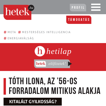
Profil
Támogatás
#
#
META
MESTERSÉGES INTELLIGENCIA
#
ENERGIAVÁLSÁG
hetilap
Tóth Ilona, az ’56-os
forradalom mitikus alakja
KITALÁLT GYILKOSSÁG?