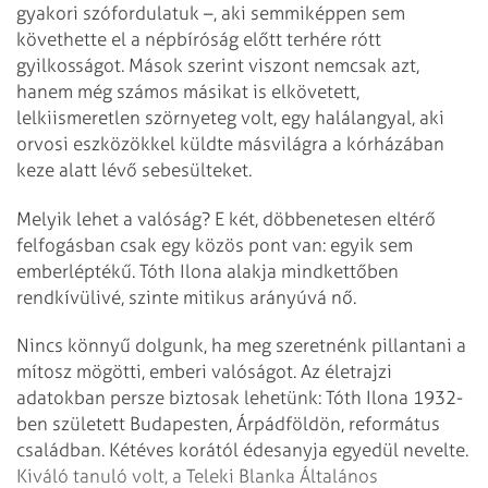
gyakori szófordulatuk –, aki semmiképpen sem
követhette el a népbíróság előtt terhére rótt
gyilkosságot. Mások szerint viszont nemcsak azt,
hanem még számos másikat is elkövetett,
lelkiismeretlen szörnyeteg volt, egy halálangyal, aki
orvosi eszközökkel küldte másvilágra a kórházában
keze alatt lévő sebesülteket.
Melyik lehet a valóság? E két, döbbenetesen eltérő
felfogásban csak egy közös pont van: egyik sem
emberléptékű. Tóth Ilona alakja mindkettőben
rendkívülivé, szinte mitikus arányúvá nő.
Nincs könnyű dolgunk, ha meg szeretnénk pillantani a
mítosz mögötti, emberi valóságot. Az életrajzi
adatokban persze biztosak lehetünk: Tóth Ilona 1932-
ben született Budapesten, Árpádföldön, református
családban. Kétéves korától édesanyja egyedül nevelte.
Kiváló tanuló volt, a Teleki Blanka Általános