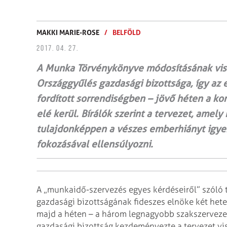
MAKKI MARIE-ROSE
/
BELFÖLD
2017. 04. 27.
A Munka Törvénykönyve módosításának vis
Országgyűlés gazdasági bizottsága, így az e
fordított sorrendiségben – jövő héten a k
elé kerül. Bírálók szerint a tervezet, amely
tulajdonképpen a vészes emberhiányt igye
fokozásával ellensúlyozni.
A „munkaidő-szervezés egyes kérdéseiről” szóló t
gazdasági bizottságának fideszes elnöke két hete
majd a héten – a három legnagyobb szakszerveze
gazdasági bizottság kezdeményezte a tervezet vi