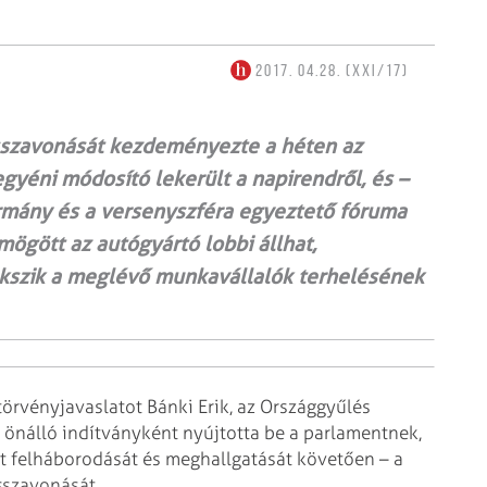
2017. 04.28. (XXI/17)
szavonását kezdeményezte a héten az
gyéni módosító lekerült a napirendről, és –
ormány és a versenyszféra egyeztető fóruma
 mögött az autógyártó lobbi állhat,
kszik a meglévő munkavállalók terhelésének
örvényjavaslatot Bánki Erik, az Országgyűlés
 önálló indítványként nyújtotta be a parlamentnek,
t felháborodását és meghallgatását követően – a
sszavonását.