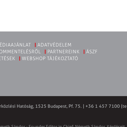
ÉDIAAJÁNLAT
ADATVÉDELEM
KOMMENTELÉSRŐL
PARTNEREINK
ÁSZF
ETÉSEK
WEBSHOP TÁJÉKOZTATÓ
rközlési Hatóság, 1525 Budapest, Pf. 75. | +36 1 457 7100 (te
émeth Sándor - Founder Editor in Chief: Németh Sándor. Kérdéseit, 