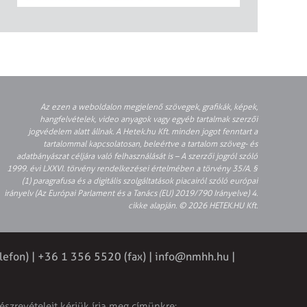
Az ezen a weboldalon megjelenő szövegek, grafikák, képek,
hangfelvételek, video anyagok vagy egyéb tartalmak szerzői
jogvédelem alatt állnak. A Hetek.hu Kft. minden jogot fenntart a
tartalommal kapcsolatosan, beleértve a tartalom szöveg- és
adatbányászat céljára való felhasználását is – A szerzői jogról szóló
1999. évi LXXVI. törvény rendelkezései értelmében a törvény 35/A. §
(1) paragrafusa és a digitális szolgáltatások piacairól szóló európai
irányelv (Az Európai Parlament és a Tanács (EU) 2019/790 Irányelve) 4.
cikke alapján. © 2026 HETEK.HU Kft.
lefon) | +36 1 356 5520 (fax) |
info@nmhh.hu
|
észrevételeit kérjük írja meg címünkre: