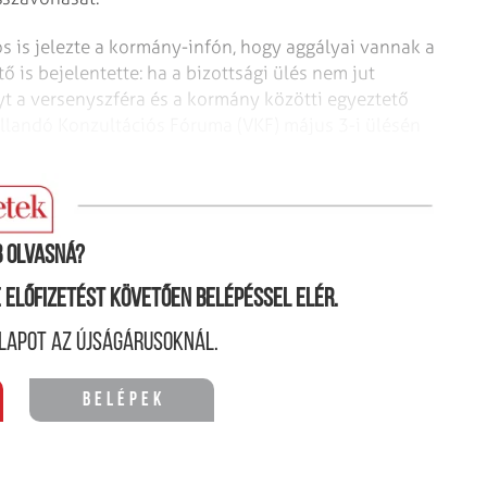
os is jelezte a kormány­-infón, hogy aggályai vannak a
 is bejelentette: ha a bizottsági ülés nem jut
nyt a versenyszféra és a kormány közötti egyeztető
Állandó Konzultációs Fóruma (VKF) május 3-i ülésén
 olvasná?
ne előfizetést követően belépéssel elér.
lapot az újságárusoknál.
Belépek