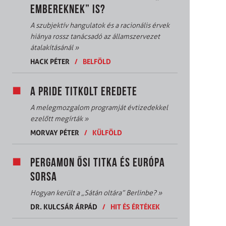
EMBEREKNEK” IS?
A szubjektív hangulatok és a racionális érvek
hiánya rossz tanácsadó az államszervezet
átalakításánál
»
HACK PÉTER
/
BELFÖLD
A PRIDE TITKOLT EREDETE
A melegmozgalom programját évtizedekkel
ezelőtt megírták
»
MORVAY PÉTER
/
KÜLFÖLD
PERGAMON ŐSI TITKA ÉS EURÓPA
SORSA
Hogyan került a „Sátán oltára” Berlinbe?
»
DR. KULCSÁR ÁRPÁD
/
HIT ÉS ÉRTÉKEK