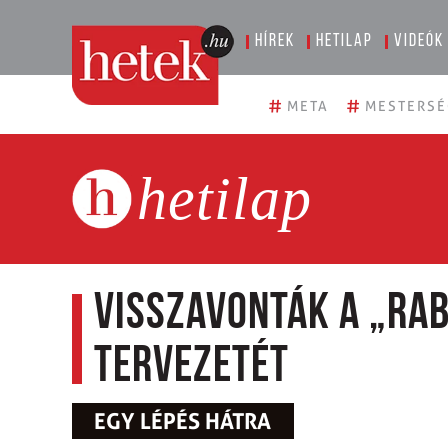
Hírek
Hetilap
Videók
#
#
META
MESTERSÉ
hetilap
Visszavonták a „ra
tervezetét
EGY LÉPÉS HÁTRA