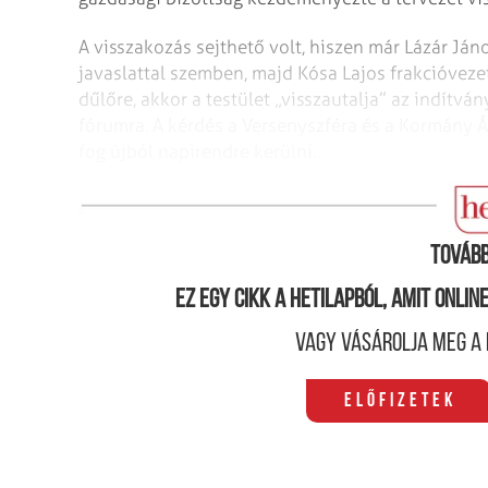
A visszakozás sejthető volt, hiszen már Lázár Ján
javaslattal szemben, majd Kósa Lajos frakcióvezető
dűlőre, akkor a testület „visszautalja” az indítvá
fórumra. A kérdés a Versenyszféra és a Kormány 
fog újból napirendre kerülni.
Végleg eltörlik?
Tovább
Ez egy cikk a hetilapból, amit onli
Vagy vásárolja meg a 
Előfizetek