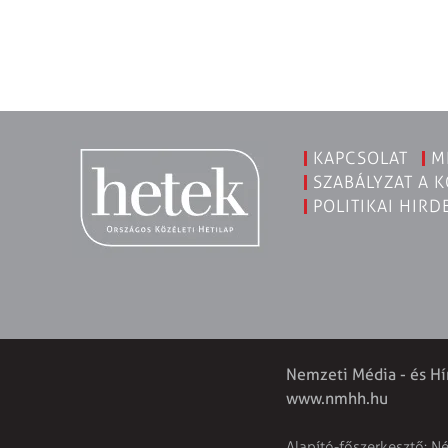
KAPCSOLAT
M
SZABÁLYZAT A 
POLITIKAI HIRD
Nemzeti Média - és Hí
www.nmhh.hu
Alapító-főszerkesztő: N