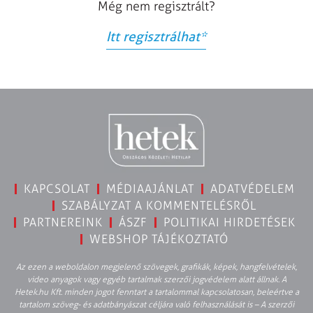
Még nem regisztrált?
Itt regisztrálhat
*
KAPCSOLAT
MÉDIAAJÁNLAT
ADATVÉDELEM
SZABÁLYZAT A KOMMENTELÉSRŐL
PARTNEREINK
ÁSZF
POLITIKAI HIRDETÉSEK
WEBSHOP TÁJÉKOZTATÓ
Az ezen a weboldalon megjelenő szövegek, grafikák, képek, hangfelvételek,
video anyagok vagy egyéb tartalmak szerzői jogvédelem alatt állnak. A
Hetek.hu Kft. minden jogot fenntart a tartalommal kapcsolatosan, beleértve a
tartalom szöveg- és adatbányászat céljára való felhasználását is – A szerzői