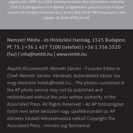
jogról szóló 1999. évi LXXVI. törvény rendelkezései értelmében a törvény
35/A. § (1) paragrafusa és a digitális szolgáltatások piacairól szóló európai
irányelv (Az Európai Parlament és a Tanács (EU) 2019/790 Irányelve) 4. cikke
alapján. © 2026 HETEK.HU Kft.
Nemzeti Média - és Hírközlési Hatóság, 1525 Budapest,
Pf. 75. | +36 1 457 7100 (telefon) | +36 1 356 5520
(fax) |
info@nmhh.hu
| www.nmhh.hu
Alapító-főszerkesztő: Németh Sándor - Founder Editor in
Chief: Németh Sándor. Kérdéseit, észrevételeit kérjük írja
meg címünkre:
hetek@hetek.hu
. - The photos contained in
the AP photo service may not be published and
redistributed without the prior written authority of the
Associated Press. All Rights Reserved. - Az AP fotószolgálat
fotóit nem lehet leközölni vagy újrafelhasználni az AP
előzetes írásbeli felhatalmazása nélkül! Copyright The
Associated Press - minden jog fenntartva!