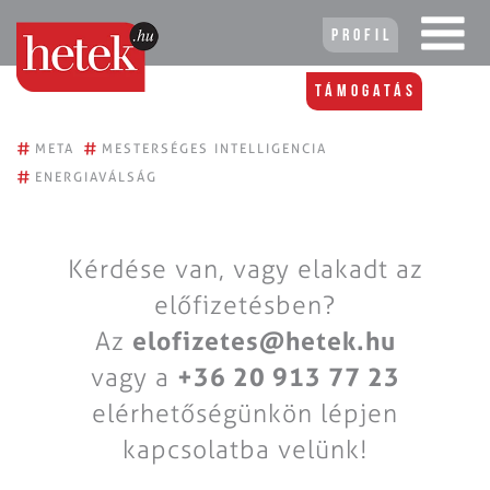
Profil
Támogatás
#
#
META
MESTERSÉGES INTELLIGENCIA
#
ENERGIAVÁLSÁG
Kérdése van, vagy elakadt az
előfizetésben?
Az
elofizetes@hetek.hu
vagy a
+36 20 913 77 23
elérhetőségünkön lépjen
kapcsolatba velünk!