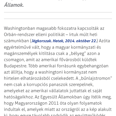
Államok.
Washingtonban magasabb fokozatra kapcsolták az
Orbán-rendszer elleni politikát – írtuk múlt heti
számunkban (
) Azóta
Jégkorszak. Hetek, 2014. október 22.
egyértelművé vált, hogy a magyar kormányzati és
magánszemélyek kitiltása csak a „bélyeg” azon a
csomagon, amit az amerikai fővárosból küldtek
Budapestre. Több amerikai forrásunk egybehangzóan
azt állítja, hogy a washingtoni kormányzat nem
hirtelen elhatározásból csele­kedett. A „bűnlajstromon”
nem csak a korrup­ciós panaszok szerepelnek,
amelyeket az amerikai vállalatok juttattak el saját
hatóságaikhoz. Az Egyesült Államokban úgy ítélik meg,
hogy Magyarországon 2011 óta olyan folyamatok
indultak el, amelyek miatt az országról az a kép alakult
ki, hogy egyre távolabb sodródik az együttműködés