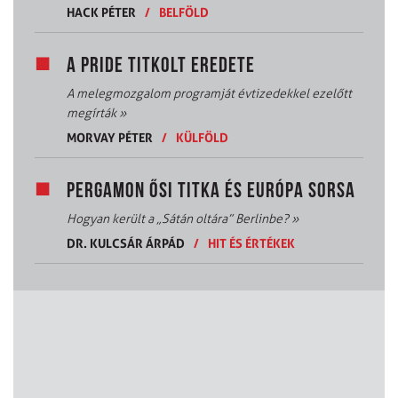
HACK PÉTER
/
BELFÖLD
A PRIDE TITKOLT EREDETE
A melegmozgalom programját évtizedekkel ezelőtt
megírták
»
MORVAY PÉTER
/
KÜLFÖLD
PERGAMON ŐSI TITKA ÉS EURÓPA SORSA
Hogyan került a „Sátán oltára” Berlinbe?
»
DR. KULCSÁR ÁRPÁD
/
HIT ÉS ÉRTÉKEK