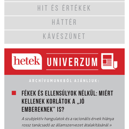
HIT ÉS ÉRTÉKEK
HÁTTÉR
KÁVÉSZÜNET
ARCHÍVUMUNKBÓL AJÁNLJUK:
FÉKEK ÉS ELLENSÚLYOK NÉLKÜL: MIÉRT
KELLENEK KORLÁTOK A „JÓ
EMBEREKNEK” IS?
A szubjektív hangulatok és a racionális érvek hiánya
rossz tanácsadó az államszervezet átalakításánál
»