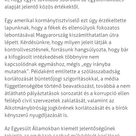
alapját jelentő közös értékektől.
Egy amerikai kormánytisztviselő ezt úgy érzékeltette
lapunknak, hogy a fékek és ellensúlyok fokozatos
lebontásával Magyarország kiszámíthatatlan útra
lépett. Kérdésünkre, hogy milyen jeleit látják a
kontrollvesztésnek, forrásunk hangsúlyozta, hogy bár
a kifogásolt intézkedések többnyire nem
kapcsolódnak egymáshoz, mégis „egy irányba
mutatnak”. Példaként említette a szólásszabadság
korlátozását büntetőjogi szigorításokkal, a média
függetlenségébe történő beavatkozást, továbbá a nem
átlátható pályáztatások sorozatát és a korrupció ellen
fellépő civil szervezetek zaklatását, valamint az
Alkotmánybíróság jogkörének korlátozását és a bírók
kényszerű nyugdíjazását is.
Az Egyesült Államokban kiemelt jelentőségűnek
tekintik az egyházak szabad működését korlátozó