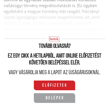
vallásügyi törvény megváltoztatását is. (Ez ügyben
egyébként a magyar kormány már reagált: Trócsányi
László igazságügyi miniszter megerősítette azt, amit
először Gulyás Gergely kormánypárti képviselő
jelentett be az ATV
Szabad Szemmel
című műsorában,
miszerint teljesen új egyházügyi törvényt készítenek,
amely jövő tavasszal kerülhet a parlament elé.)
Tovább olvasná?
Ez egy cikk a hetilapból, amit online előfizetést
követően belépéssel elér.
Vagy vásárolja meg a lapot az újságárusoknál.
Előfizetek
Belépek