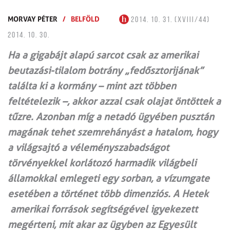
MORVAY PÉTER
/
BELFÖLD
2014. 10. 31. (XVIII/44)
2014. 10. 30.
Ha a gigabájt alapú sarcot csak az amerikai
beutazási-tilalom botrány „fedősztorijának”
találta ki a kormány – mint azt többen
feltételezik –, akkor azzal csak olajat öntöttek a
tűzre. Azonban míg a netadó ügyében pusztán
magának tehet szemrehányást a hatalom, hogy
a világsajtó a véleményszabadságot
törvényekkel korlátozó harmadik világbeli
államokkal emlegeti egy sorban, a vízumgate
esetében a történet több dimenziós. A Hetek
amerikai források segítségével igyekezett
megérteni, mit akar az ügyben az Egyesült