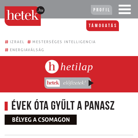
Profil
Támogatás
#
#
IZRAEL
MESTERSÉGES INTELLIGENCIA
#
ENERGIAVÁLSÁG
hetilap
Évek óta gyűlt a panasz
BÉLYEG A CSOMAGON