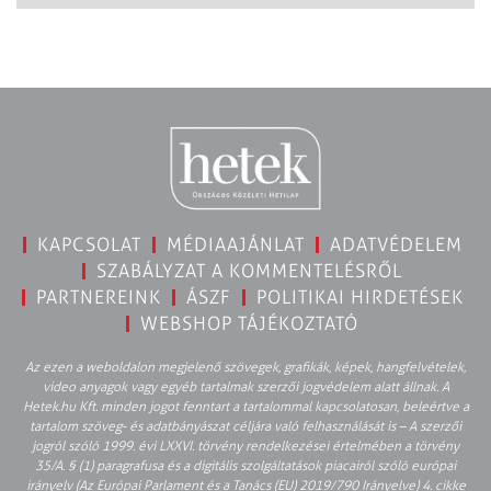
KAPCSOLAT
MÉDIAAJÁNLAT
ADATVÉDELEM
SZABÁLYZAT A KOMMENTELÉSRŐL
PARTNEREINK
ÁSZF
POLITIKAI HIRDETÉSEK
WEBSHOP TÁJÉKOZTATÓ
Az ezen a weboldalon megjelenő szövegek, grafikák, képek, hangfelvételek,
video anyagok vagy egyéb tartalmak szerzői jogvédelem alatt állnak. A
Hetek.hu Kft. minden jogot fenntart a tartalommal kapcsolatosan, beleértve a
tartalom szöveg- és adatbányászat céljára való felhasználását is – A szerzői
jogról szóló 1999. évi LXXVI. törvény rendelkezései értelmében a törvény
35/A. § (1) paragrafusa és a digitális szolgáltatások piacairól szóló európai
irányelv (Az Európai Parlament és a Tanács (EU) 2019/790 Irányelve) 4. cikke