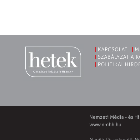
KAPCSOLAT
M
SZABÁLYZAT A 
POLITIKAI HIRD
Nemzeti Média - és Hí
www.nmhh.hu
Alapító-főszerkesztő: N