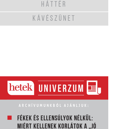
HÁTTÉR
KÁVÉSZÜNET
ARCHÍVUMUNKBÓL AJÁNLJUK:
FÉKEK ÉS ELLENSÚLYOK NÉLKÜL:
MIÉRT KELLENEK KORLÁTOK A „JÓ