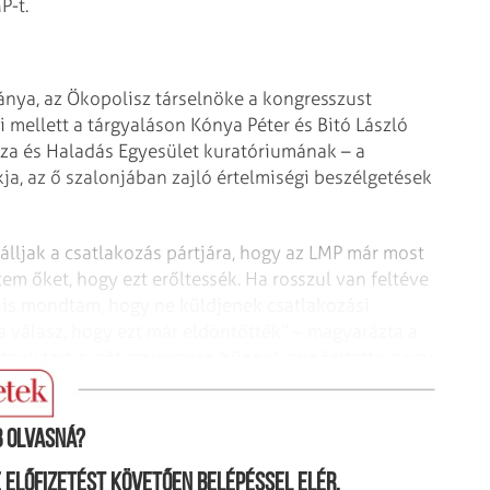
P-t.
ványa, az Ökopolisz társelnöke a kongresszust
 mellett a tárgyaláson Kónya Péter és Bitó László
 Haza és Haladás Egyesület kuratóriumának – a
kja, az ő szalonjában zajló értelmiségi beszélgetések
álljak a csatlakozás pártjára, hogy az LMP már most
em őket, hogy ezt erőltessék. Ha rosszul van feltéve
t is mondtam, hogy ne küld­jenek csatlakozási
 a válasz, hogy ezt már eldöntötték” – magyarázta a
tnak tartja, sőt egyenesen bűnnek minősítette, hogy
P-nek a csatlakozási szerződést az Együtt 2014.
 olvasná?
ne előfizetést követően belépéssel elér.