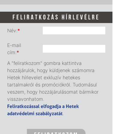
FELIRATKOZÁS HÍRLEVÉLRE
Név:
*
E-mail
cím:
*
A "feliratkozom" gombra kattintva
hozzájárulok, hogy küldjenek számomra
Hetek hírlevelet exkluzív hetekes
tartalmakról és promóciókról. Tudomásul
veszem, hogy hozzájárulásomat bármikor
visszavonhatom.
Feliratkozással elfogadja a Hetek
adatvédelmi szabályzatát
.