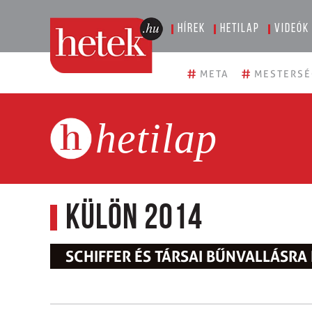
Hírek
Hetilap
Videók
#
#
META
MESTERSÉ
hetilap
Külön 2014
SCHIFFER ÉS TÁRSAI BŰNVALLÁSRA 