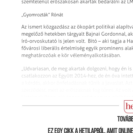
szemtelenül erőszakosan akarták bedarálni az LM
„Gyomrozták” Rónát
Az ismert közgazdász az ökopárt politikai alapít
megelőző hetekben tárgyalt Bajnai Gordonnal, aki
író-orvoskutató is jelen volt. Bitó – aki tagja a
fővárosi liberális értelmiség egyik prominens ala
meghatározóak e kör véleményalkotásában.
„Udvariasan, de meg akartak dolgozni, hogy én is 
csatlakozzon az Együtt 2014-hez, de én óva intett
a kérdés, akkor önfeladásnak tűnik a javaslat. Az
szerződést, mert az erőszaknak fog tűnni. Az volt
Heteknek Róna, aki éppen ezért nagyon elhibázot
a kongresszus előtt három nappal postázta az LM
Tovább
Ez egy cikk a hetilapból, amit onli