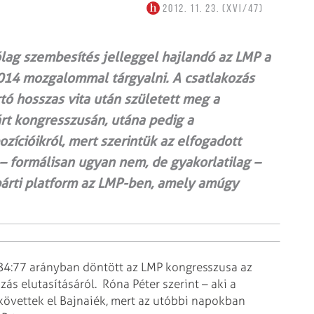
2012. 11. 23. (XVI/47)
rólag szembesítés jelleggel hajlandó az LMP a
014 mozgalommal tárgyalni. A csatlakozás
rtó hosszas vita után született meg a
árt kongresszusán, utána pedig a
ícióikról, mert szerintük az elfogadott
t – formálisan ugyan nem, de gyakorlatilag –
párti platform az LMP-ben, amely amúgy
84:77 arányban döntött az LMP kongresszusa az
s elutasításáról. Róna Péter szerint – aki a
övettek el Bajnaiék, mert az utóbbi napokban