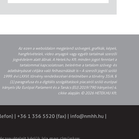
Az ezen a weboldalon megjelenő szövegek, grafikák, képek,
hangfelvételek, video anyagok vagy egyéb tartalmak szerzői
jogvédelem alatt állnak. A Hetek.hu Kft. minden jogot fenntart a
tartalommal kapcsolatosan, beleértve a tartalom szöveg- és
adatbányászat céljára való felhasználását is – A szerzői jogról szóló
1999. évi LXXVI. törvény rendelkezései értelmében a törvény 35/A. §
(1) paragrafusa és a digitális szolgáltatások piacairól szóló európai
irányelv (Az Európai Parlament és a Tanács (EU) 2019/790 Irányelve) 4.
cikke alapján. © 2026 HETEK.HU Kft.
lefon) | +36 1 356 5520 (fax) |
info@nmhh.hu
|
észrevételeit kérjük írja meg címünkre: