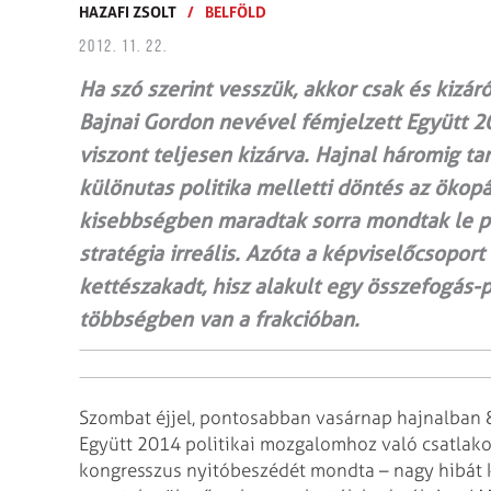
HAZAFI ZSOLT
/
BELFÖLD
2012. 11. 22.
Ha szó szerint vesszük, akkor csak és kizá
Bajnai Gordon nevével fémjelzett Együtt 2
viszont teljesen kizárva. Hajnal háromig ta
különutas politika melletti döntés az ökop
kisebbségben maradtak sorra mondtak le poz
stratégia irreális. Azóta a képviselőcsopor
kettészakadt, hisz alakult egy összefogás-
többségben van a frakcióban.
Szombat éjjel, pontosabban vasárnap hajnalban 
Együtt 2014 politikai mozgalomhoz való csatlakozá
kongresszus nyitóbeszédét mondta – nagy hibát k