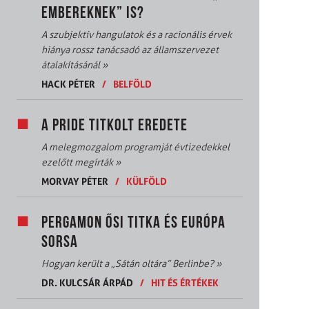
EMBEREKNEK” IS?
A szubjektív hangulatok és a racionális érvek
hiánya rossz tanácsadó az államszervezet
átalakításánál
»
HACK PÉTER
/
BELFÖLD
A PRIDE TITKOLT EREDETE
A melegmozgalom programját évtizedekkel
ezelőtt megírták
»
MORVAY PÉTER
/
KÜLFÖLD
PERGAMON ŐSI TITKA ÉS EURÓPA
SORSA
Hogyan került a „Sátán oltára” Berlinbe?
»
DR. KULCSÁR ÁRPÁD
/
HIT ÉS ÉRTÉKEK