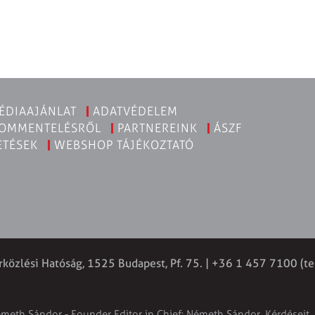
ÉDIAAJÁNLAT
ADATVÉDELEM
KOMMENTELÉSRŐL
PARTNEREINK
ÁSZF
ETÉSEK
WEBSHOP TÁJÉKOZTATÓ
rközlési Hatóság, 1525 Budapest, Pf. 75. | +36 1 457 7100 (te
émeth Sándor - Founder Editor in Chief: Németh Sándor. Kérdéseit, 