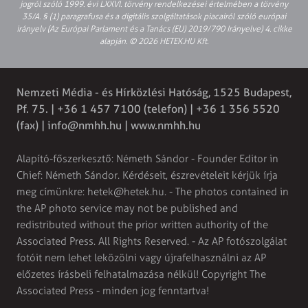
jogról szóló 1999. évi LXXVI. törvény rendelkezései értelmében a törvény
35/A. § (1) paragrafusa és a digitális szolgáltatások piacairól szóló európai
irányelv (Az Európai Parlament és a Tanács (EU) 2019/790 Irányelve) 4. cikke
alapján. © 2026 HETEK.HU Kft.
Nemzeti Média - és Hírközlési Hatóság, 1525 Budapest,
Pf. 75. | +36 1 457 7100 (telefon) | +36 1 356 5520
(fax) |
info@nmhh.hu
| www.nmhh.hu
Alapító-főszerkesztő: Németh Sándor - Founder Editor in
Chief: Németh Sándor. Kérdéseit, észrevételeit kérjük írja
meg címünkre:
hetek@hetek.hu
. - The photos contained in
the AP photo service may not be published and
redistributed without the prior written authority of the
Associated Press. All Rights Reserved. - Az AP fotószolgálat
fotóit nem lehet leközölni vagy újrafelhasználni az AP
előzetes írásbeli felhatalmazása nélkül! Copyright The
Associated Press - minden jog fenntartva!