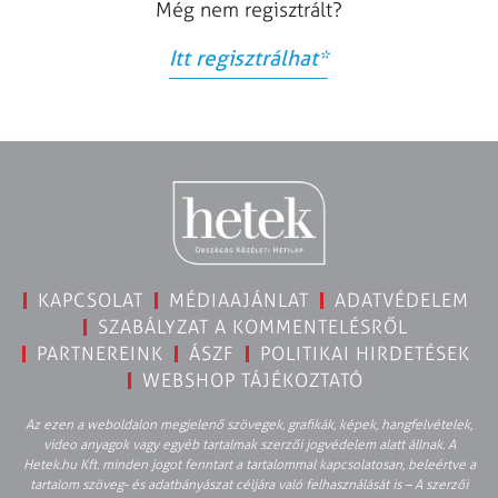
Még nem regisztrált?
Itt regisztrálhat
*
KAPCSOLAT
MÉDIAAJÁNLAT
ADATVÉDELEM
SZABÁLYZAT A KOMMENTELÉSRŐL
PARTNEREINK
ÁSZF
POLITIKAI HIRDETÉSEK
WEBSHOP TÁJÉKOZTATÓ
Az ezen a weboldalon megjelenő szövegek, grafikák, képek, hangfelvételek,
video anyagok vagy egyéb tartalmak szerzői jogvédelem alatt állnak. A
Hetek.hu Kft. minden jogot fenntart a tartalommal kapcsolatosan, beleértve a
tartalom szöveg- és adatbányászat céljára való felhasználását is – A szerzői