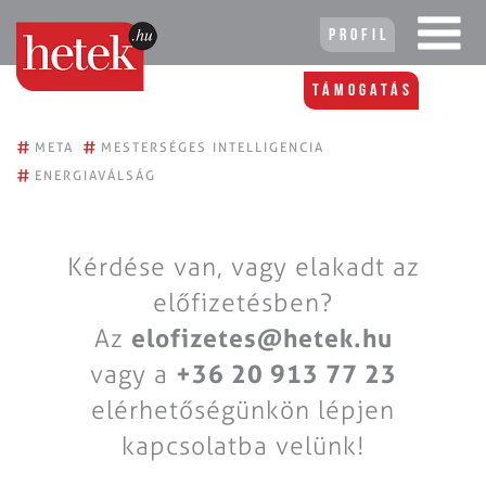
Profil
Támogatás
#
#
META
MESTERSÉGES INTELLIGENCIA
#
ENERGIAVÁLSÁG
Kérdése van, vagy elakadt az
előfizetésben?
Az
elofizetes@hetek.hu
vagy a
+36 20 913 77 23
elérhetőségünkön lépjen
kapcsolatba velünk!