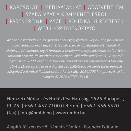
KAPCSOLAT
MÉDIAAJÁNLAT
ADATVÉDELEM
SZABÁLYZAT A KOMMENTELÉSRŐL
PARTNEREINK
ÁSZF
POLITIKAI HIRDETÉSEK
WEBSHOP TÁJÉKOZTATÓ
Az ezen a weboldalon megjelenő szövegek, grafikák, képek, hangfelvételek,
video anyagok vagy egyéb tartalmak szerzői jogvédelem alatt állnak. A
Hetek.hu Kft. minden jogot fenntart a tartalommal kapcsolatosan, beleértve a
tartalom szöveg- és adatbányászat céljára való felhasználását is – A szerzői
jogról szóló 1999. évi LXXVI. törvény rendelkezései értelmében a törvény
35/A. § (1) paragrafusa és a digitális szolgáltatások piacairól szóló európai
irányelv (Az Európai Parlament és a Tanács (EU) 2019/790 Irányelve) 4. cikke
alapján. © 2026 HETEK.HU Kft.
Nemzeti Média - és Hírközlési Hatóság, 1525 Budapest,
Pf. 75. | +36 1 457 7100 (telefon) | +36 1 356 5520
(fax) |
info@nmhh.hu
| www.nmhh.hu
Alapító-főszerkesztő: Németh Sándor - Founder Editor in