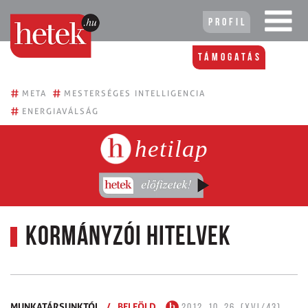
Profil
Támogatás
#
#
META
MESTERSÉGES INTELLIGENCIA
#
ENERGIAVÁLSÁG
hetilap
Kormányzói hitelvek
MUNKATÁRSUNKTÓL
/
BELFÖLD
2012. 10. 26. (XVI/43)