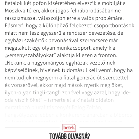
fiatalok két pofon kíséretében elveszik a mobilját a
Moszkva téren, akkor jogos felháborodásában ne
rasszizmussal válaszoljon erre a valós problémára.
Elismeri, hogy a különböző felekezeti csoportbontások
miatt nem lesz egyszerű a rendszer bevezetése, de
egyházi szakértők bevonásával szerencsére már
megalakult egy olyan munkacsoport, amelyik a
„versenyszabályokat” alakítja ki ezen a fronton.
„Nekünk, a hagyományos egyházak vezetőinek,
képviselőinek, híveinek tudomásul kell venni, hogy ha
nem tudjuk megnyerni a fiatal generációt szeretettel
és vonz­erővel, akkor majd mások nyerik meg őket,
ilyen-olyan tingli-tangli zenével vagy azzal, hogy ide-
oda viszik őket” – ismerte el a kínálati oldalon
mutatkozó pluralitás tényét Balog Zoltán,
hangsúlyozva: ebben a konkurenciaharcban a bíboros
úr óvatos célozgatásai ellenére sem volna korrekt
kényszerítéssel előnyhöz jutni.
Tovább olvasná?