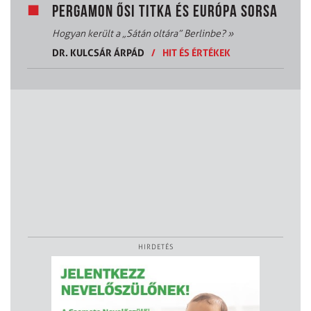
PERGAMON ŐSI TITKA ÉS EURÓPA SORSA
Hogyan került a „Sátán oltára” Berlinbe?
»
DR. KULCSÁR ÁRPÁD
/
HIT ÉS ÉRTÉKEK
HIRDETÉS