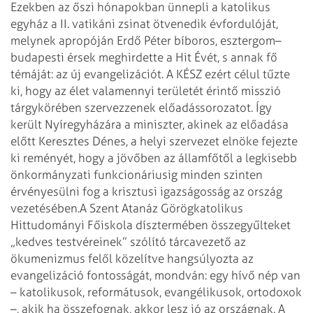
Ezekben az őszi hónapokban ünnepli a katolikus
egyház a II. vatikáni zsinat ötvenedik évfordulóját,
melynek apropóján Erdő Péter bíboros, esztergom–
budapesti érsek meghirdette a Hit Évét, s annak fő
témáját: az új evangelizációt. A KÉSZ ezért célul tűzte
ki, hogy az élet valamennyi területét érintő misszió
tárgykörében szervezzenek előadássorozatot. Így
került Nyíregyházára a miniszter, akinek az előadása
előtt Keresztes Dénes, a helyi szervezet elnöke fejezte
ki reményét, hogy a jövőben az államfőtől a legkisebb
önkormányzati funkcionáriusig minden szinten
érvényesülni fog a krisztusi igazságosság az ország
vezetésében.
A Szent Atanáz Görögkatolikus
Hittudományi Főiskola dísztermében összegyűlteket
„kedves testvéreinek” szólító tárcavezető az
ökumenizmus felől közelítve hangsúlyozta az
evangelizáció fontosságát, mondván: egy hívő nép van
– katolikusok, reformátusok, evangélikusok, ortodoxok
–, akik ha összefognak, akkor lesz jó az országnak. A