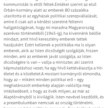
kommunisták is ettől féltek.
Emlékei szerint az első
Orbán-kormány alatt az emberek 80 százaléka
utasította el az egyházak politikai szerepvállalását,
amire ő csak azt a kérdést szeretné feltenni
hallgatóságának, hogy mi maradna Magyarország
ezeréves történetéből (1945-ig), ha kivennénk belőle
mindazt, amit hívő keresztény emberek tettek
hazájukért. Ezért kellenek a politikába ma is olyan
emberek, akik az Isten dicsőségét szolgálják, hiszen
minden, ami az emberek javát szolgálja, az Isten
dicsőségére is van – vallja a miniszter, aki szerint
képmutatáshoz vezet, ha egy hívő kettéválasztja a hit­
életet és a közéletet.
A mostani kormányról elmondta,
hogy az – miként minden politikai erő – egy
meghatározott emberkép alapján valósítja meg
intézkedéseit, s hogy az övék milyen, az már az
Alaptörvényből is kiviláglik. Isten nevével kezdődik, és
a preambulumban nemcsak az ország történelmi,