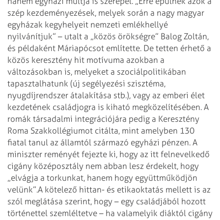
hanem egyházi múltja is szerepel. „Erre épülnek azok a
szép kezdeményezések, melyek során a nagy magyar
egyházak kegyhelyeit nemzeti emlékhellyé
nyilvánítjuk” – utalt a „közös örökségre” Balog Zoltán,
és példaként Máriapócsot említette. De tetten érhető a
közös keresztény hit motívuma azokban a
változásokban is, melyeket a szociálpolitikában
tapasztalhatunk (új segélyezési szisztéma,
nyugdíjrendszer átalakítása stb.), vagy az emberi élet
kezdetének családjogra is kiható megközelítésében. A
romák társadalmi integrációjára pedig a Keresztény
Roma Szakkollégiumot citálta, mint amelyben 130
fiatal tanul az államtól származó egyházi pénzen. A
miniszter reményét fejezte ki, hogy az itt felnevelkedő
cigány középosztály nem abban lesz érdekelt, hogy
„elvágja a torkunkat, hanem hogy együttműködjön
velünk”.
A kötelező hittan- és etikaoktatás mellett is az
szól meglátása szerint, hogy – egy családjából hozott
történettel szemléltetve – ha valamelyik diáktól cigány