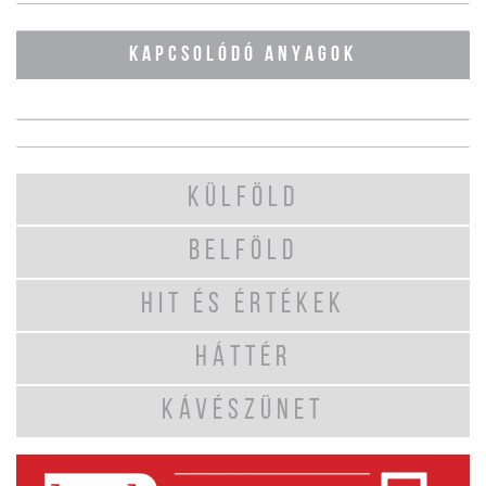
KAPCSOLÓDÓ ANYAGOK
KÜLFÖLD
BELFÖLD
HIT ÉS ÉRTÉKEK
HÁTTÉR
KÁVÉSZÜNET