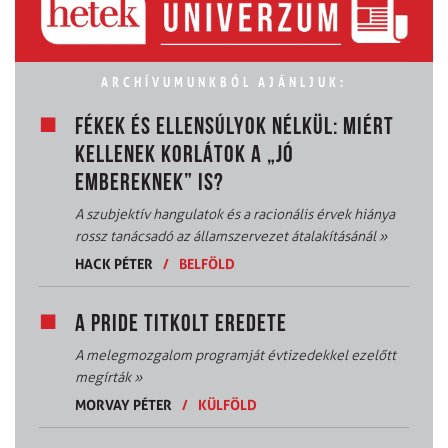
ARCHÍVUMUNKBÓL AJÁNLJUK:
FÉKEK ÉS ELLENSÚLYOK NÉLKÜL: MIÉRT
KELLENEK KORLÁTOK A „JÓ
EMBEREKNEK” IS?
A szubjektív hangulatok és a racionális érvek hiánya
rossz tanácsadó az államszervezet átalakításánál
»
HACK PÉTER
/
BELFÖLD
A PRIDE TITKOLT EREDETE
A melegmozgalom programját évtizedekkel ezelőtt
megírták
»
MORVAY PÉTER
/
KÜLFÖLD