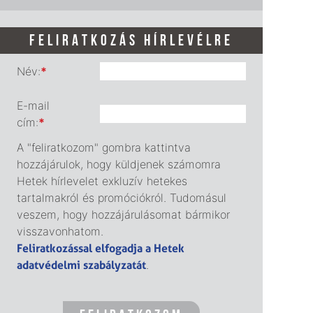
FELIRATKOZÁS HÍRLEVÉLRE
Név:
*
E-mail
cím:
*
A "feliratkozom" gombra kattintva
hozzájárulok, hogy küldjenek számomra
Hetek hírlevelet exkluzív hetekes
tartalmakról és promóciókról. Tudomásul
veszem, hogy hozzájárulásomat bármikor
visszavonhatom.
Feliratkozással elfogadja a Hetek
adatvédelmi szabályzatát
.