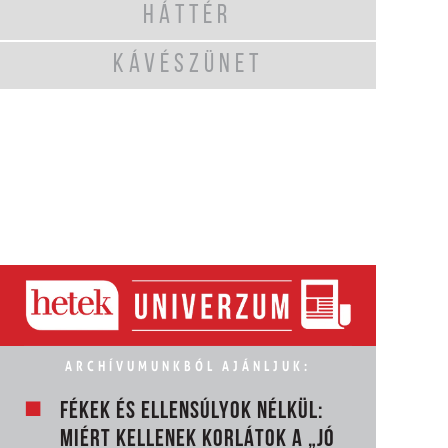
HÁTTÉR
KÁVÉSZÜNET
ARCHÍVUMUNKBÓL AJÁNLJUK:
FÉKEK ÉS ELLENSÚLYOK NÉLKÜL:
MIÉRT KELLENEK KORLÁTOK A „JÓ