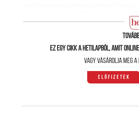
László közgazdász, Demszky Gábor volt főpolgárme
országgyűlési képviselő, Mécs Imre mérnök, Tamás
műsorvezető és Vekerdy Tamás pszichológus.
Tovább
Ez egy cikk a hetilapból, amit onli
Vagy vásárolja meg a 
Előfizetek