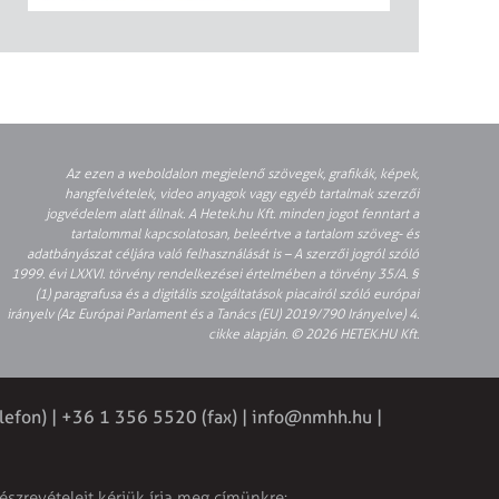
Az ezen a weboldalon megjelenő szövegek, grafikák, képek,
hangfelvételek, video anyagok vagy egyéb tartalmak szerzői
jogvédelem alatt állnak. A Hetek.hu Kft. minden jogot fenntart a
tartalommal kapcsolatosan, beleértve a tartalom szöveg- és
adatbányászat céljára való felhasználását is – A szerzői jogról szóló
1999. évi LXXVI. törvény rendelkezései értelmében a törvény 35/A. §
(1) paragrafusa és a digitális szolgáltatások piacairól szóló európai
irányelv (Az Európai Parlament és a Tanács (EU) 2019/790 Irányelve) 4.
cikke alapján. © 2026 HETEK.HU Kft.
lefon) | +36 1 356 5520 (fax) |
info@nmhh.hu
|
észrevételeit kérjük írja meg címünkre: