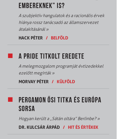
EMBEREKNEK” IS?
A szubjektív hangulatok és a racionális érvek
hiánya rossz tanácsadó az államszervezet
átalakításánál
»
HACK PÉTER
/
BELFÖLD
A PRIDE TITKOLT EREDETE
A melegmozgalom programját évtizedekkel
ezelőtt megírták
»
MORVAY PÉTER
/
KÜLFÖLD
PERGAMON ŐSI TITKA ÉS EURÓPA
SORSA
Hogyan került a „Sátán oltára” Berlinbe?
»
DR. KULCSÁR ÁRPÁD
/
HIT ÉS ÉRTÉKEK