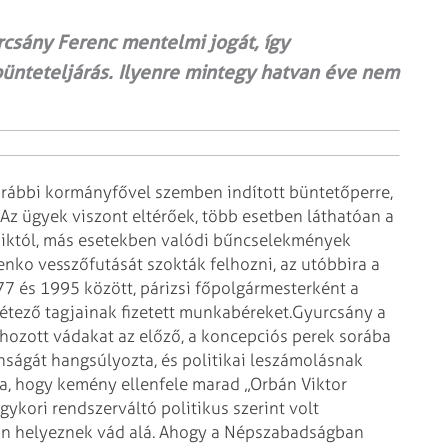
rcsány Ferenc mentelmi jogát, így
bünteteljárás. Ilyenre mintegy hatvan éve nem
rábbi kormányfővel szemben indított büntetőperre,
 Az ügyek viszont eltérőek, több esetben láthatóan
a
aiktól, más esetekben valódi bűncselekmények
senko vesszőfutását szokták felhozni, az utóbbira
a
977 és 1995 között, párizsi főpolgármesterként a
étező tagjainak fizetett munkabéreket.
Gyurcsány a
elhozott vádakat az előző, a koncepciós perek sorába
anságát hangsúlyozta, és politikai leszámolásnak
zva, hogy kemény ellenfele marad „Orbán Viktor
egykori rendszerváltó politikus szerint volt
án helyeznek vád alá. Ahogy a Népszabadságban