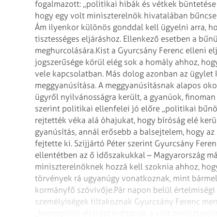
fogalmazott: „politikai hibák és vétkek büntetése
hogy egy volt miniszterelnök hivatalában bűncsel
Ám ilyenkor különös gonddal kell ügyelni arra, ho
tisztességes eljáráshoz. Ellenkező esetben a bűnü
meghurcolására.
Kist a Gyurcsány Ferenc elleni e
jogszerűsége körül elég sok a homály ahhoz, hog
vele kapcsolatban. Más dolog azonban az ügylet 
meggyanúsítása. A meggyanúsításnak alapos okon 
ügyről nyilvánosságra került, a gyanúok, finoman 
szerint politikai ellenfelei jó előre „politikai b
rejtették véka alá óhajukat, hogy bíróság elé ker
gyanúsítás, annál erősebb a balsejtelem, hogy a
fejtette ki.
Szijjártó Péter szerint Gyurcsány Feren
ellentétben az ő időszakukkal – Magyarország má
miniszterelnöknek hozzá kell szoknia ahhoz, hogy 
törvények rá ugyanúgy vonatkoznak, mint bármel
kormányfő szóvivője.
Pár napon belül értelmiségi 
személyiségek tiltakoznak Gyurcsány Ferenc ment
„koncepciós eljárást indítanak a volt miniszterel