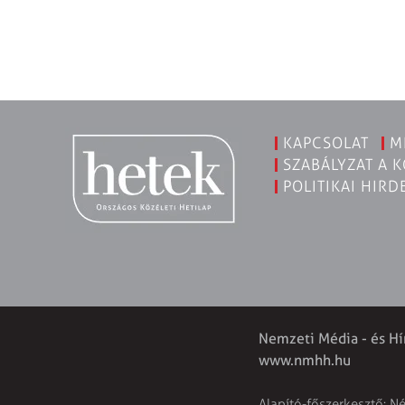
KAPCSOLAT
M
SZABÁLYZAT A 
POLITIKAI HIRD
Nemzeti Média - és Hí
www.nmhh.hu
Alapító-főszerkesztő: N