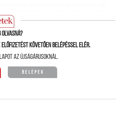
ster, Heller Ágnes filozófus, Kuncze Gábor volt
 Gáspár Miklós filozófus, Vágó István televíziós
 olvasná?
ne előfizetést követően belépéssel elér.
lapot az újságárusoknál.
Belépek