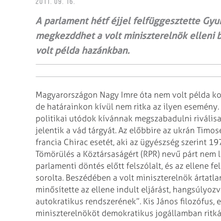
2011. 09. 16.
A parlament hétf éjjel felfüggesztette Gyu
megkezddhet a volt miniszterelnök elleni 
volt példa hazánkban.
Magyarországon Nagy Imre óta nem volt példa ko
de határainkon kívül nem ritka az ilyen esemény.
politikai utódok kívánnak megszabadulni rivális
jelentik a vád tárgyát. Az előbbire az ukrán Timo
francia Chirac esetét, aki az ügyészség szerint 1
Tömörülés a Köztársaságért (RPR) nevű párt nem l
parlamenti döntés előtt felszólalt, és az ellene f
sorolta. Beszédében a volt miniszterelnök ártatl
minősítette az ellene indult eljárást, hangsúlyo
autokratikus rendszerének”.
Kis János filozófus, 
miniszterelnököt demokratikus jogállamban ritk