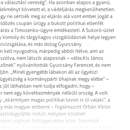
 a választási vereség”. Ha azonban alapos a gyanú,
ekményt követett el, a vádeljárás megkerülhetetlen.
gy ne sértsék meg az eljárás alá vont ember jogát a
ldözés csupán ürügy a bukott politikai ellenfél
ljárás a Timosenko-ügyre emlékezteti. A Sukoró-üzlet
y komoly és tárgyilagos vizsgálódásnak helye legyen
kivizsgálása, és más dolog Gyurcsány
kell nyugodnia, márpedig abból ítélve, ami az
szólva, nem látszik alaposnak – vélte.
Kis János
űnözőnek” nyilvánították Gyurcsány Ferencet, és nem
üljön. „Minél gyengébb lábakon áll az ügyészi
z ügyészség a kormánypárti óhajnak megy elébe” –
c jól láthatóan nem tudja elfogadni, hogy –
r nem egy következmények nélküli ország. A volt
„akármilyen magas politikai lovon is ül valaki”, a
y más magyar emberre – fogalmazott Orbán Viktor
aláírásgyűjtés indult, melyben köz­életi
elmi jogának felfüggesztése ellen. Szerintük
nök ellen”. A közlemény aláírói között ott van Békesi