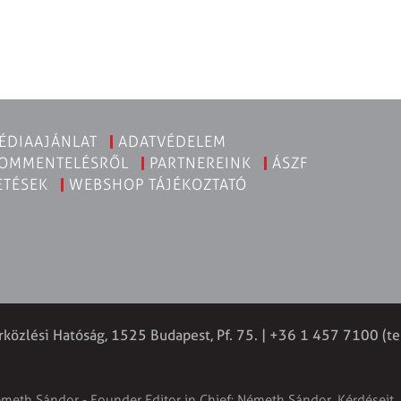
ÉDIAAJÁNLAT
ADATVÉDELEM
KOMMENTELÉSRŐL
PARTNEREINK
ÁSZF
ETÉSEK
WEBSHOP TÁJÉKOZTATÓ
rközlési Hatóság, 1525 Budapest, Pf. 75. | +36 1 457 7100 (te
émeth Sándor - Founder Editor in Chief: Németh Sándor. Kérdéseit, 