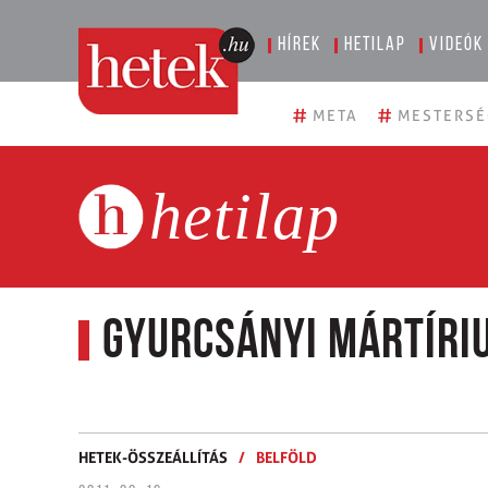
Hírek
Hetilap
Videók
#
#
META
MESTERSÉ
hetilap
Gyurcsányi mártíri
HETEK-ÖSSZEÁLLÍTÁS
/
BELFÖLD