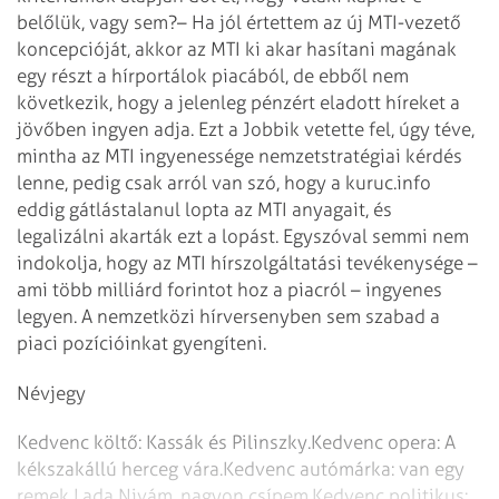
belőlük, vagy sem?
– Ha jól értettem az új MTI-vezető
koncepcióját, akkor az MTI ki akar hasítani magának
egy részt a hírportálok piacából, de ebből nem
következik, hogy a jelenleg pénzért eladott híreket a
jövőben ingyen adja. Ezt a Jobbik vetette fel, úgy téve,
mintha az MTI ingyenessége nemzetstratégiai kérdés
lenne, pedig csak arról van szó, hogy a kuruc.info
eddig gátlástalanul lopta az MTI anyagait, és
legalizálni akarták ezt a lopást. Egyszóval semmi nem
indokolja, hogy az MTI hírszolgáltatási tevékenysége –
ami több milliárd forintot hoz a piacról – ingyenes
legyen. A nemzetközi hírversenyben sem szabad a
piaci pozícióinkat gyengíteni.
Névjegy
Kedvenc költő: Kassák és Pilinszky.
Kedvenc opera: A
kékszakállú herceg vára.
Kedvenc autómárka: van egy
remek Lada Nivám, nagyon csípem.
Kedvenc politikus: