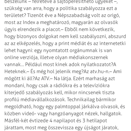
beszélünk – félretéve a sajtóperesíthető ügyeket –,
szükség van arra, hogy a politika szabályozza ezt a
területet? Tizenöt éve a Népszabadság volt az origó,
most az Index a meghatározó, magyarán az olvasók
úgyis elrendezik a piacot.
– Ebből nem következik,
hogy bizonyos dolgokat nem kell szabályozni, abszurd
az az elképzelés, hogy a print médiát és az internetetki
lehet hagyni: egy nyomtatott orgánumnak is van
online verziója, illetve olyan médiakonszernek
vannak… Például most kinek adok nyilatkozatot?
A
Heteknek.
– És még hol jelenik meg?
Az atv.hu-n.
– Ami
mögött ki áll?
Az ATV.
– Na látja. Ezért marhaság azt
mondani, hogy csak a rádiókra és a televíziókra
kiterjedő szabályozás kell, mikor nincsenek tiszta
profilú médiavállalkozások. Technikailag bármikor
megoldható, hogy egy palmtoppal járkálva olvasok, és
közben videó- vagy hangzóanyagot nézek, hallgatok.
Másfél-két évtizede 4 napilapot és 3 hetilapot
járattam, most meg összevissza egy újságot járatok,