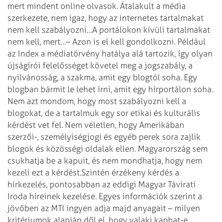
mert mindent online olvasok. Átalakult a média
szerkezete, nem igaz, hogy az internetes tartalmakat
nem kell szabályozni…
A portálokon kívüli tartalmakat
nem kell, mert…
– Azon is el kell gondolkozni. Például
az Index a médiatörvény hatálya alá tartozik, így olyan
újságírói felelősséget követel meg a jogszabály, a
nyilvánosság, a szakma, amit egy blogtól soha. Egy
blogban bármit le lehet írni, amit egy hírportálon soha.
Nem azt mondom, hogy most szabályozni kell a
blogokat, de a tartalmuk egy sor etikai és kulturális
kérdést vet fel. Nem véletlen, hogy Amerikában
szerzői-, személyiségjogi és egyéb perek sora zajlik
blogok és közösségi oldalak ellen. Magyarország sem
csukhatja be a kapuit, és nem mondhatja, hogy nem
kezeli ezt a kérdést.
Szintén érzékeny kérdés a
hírkezelés, pontosabban az eddigi Magyar Távirati
Iroda híreinek kezelése. Egyes információk szerint a
jövőben az MTI ingyen adja majd anyagait – milyen
kritériumok alapján dől el, hogy valaki kaphat-e