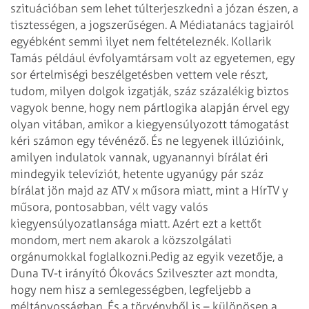
szituációban sem lehet túlterjeszkedni a józan észen, a
tisztességen, a jogszerűségen. A Médiatanács tagjairól
egyébként semmi ilyet nem feltételeznék. Kollarik
Tamás például évfolyamtársam volt az egyetemen, egy
sor értelmiségi beszélgetésben vettem vele részt,
tudom, milyen dolgok izgatják, száz százalékig biztos
vagyok benne, hogy nem pártlogika alapján érvel egy
olyan vitában, amikor a kiegyensúlyozott támogatást
kéri számon egy tévénéző. És ne legyenek illúzióink,
amilyen indulatok vannak, ugyanannyi bírálat éri
mindegyik televíziót, hetente ugyanúgy pár száz
bírálat jön majd az ATV x műsora miatt, mint a HírTV y
műsora, pontosabban, vélt vagy valós
kiegyensúlyozatlansága miatt. Azért ezt a kettőt
mondom, mert nem akarok a közszolgálati
orgánumokkal foglalkozni.
Pedig az egyik vezetője, a
Duna TV-t irányító Ókovács Szilveszter azt mondta,
hogy nem hisz a semlegességben, legfeljebb a
méltányosságban. És a törvényből is – különösen a