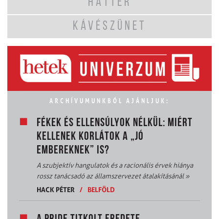
HÁTTÉR
KÁVÉSZÜNET
ARCHÍVUMUNKBÓL AJÁNLJUK:
FÉKEK ÉS ELLENSÚLYOK NÉLKÜL: MIÉRT
KELLENEK KORLÁTOK A „JÓ
EMBEREKNEK” IS?
A szubjektív hangulatok és a racionális érvek hiánya
rossz tanácsadó az államszervezet átalakításánál
»
HACK PÉTER
/
BELFÖLD