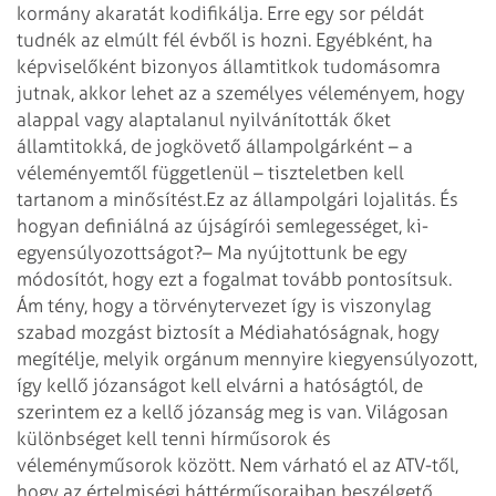
kormány akaratát kodifikálja. Erre egy sor példát
tudnék az elmúlt fél évből is hozni. Egyébként, ha
képviselőként bizonyos államtitkok tudomásomra
jutnak, akkor lehet az a személyes véleményem, hogy
alappal vagy alaptalanul nyilvánították őket
államtitokká, de jogkövető állampolgárként – a
véleményemtől függetlenül – tiszteletben kell
tartanom a minősítést.
Ez az állampolgári lojalitás. És
hogyan definiálná az újságírói semlegességet, ki­­
egyensúlyozottságot?
– Ma nyújtottunk be egy
módosítót, hogy ezt a fogalmat tovább pontosítsuk.
Ám tény, hogy a törvénytervezet így is viszonylag
szabad mozgást biztosít a Médiahatóságnak, hogy
megítélje, melyik orgánum mennyire kiegyensúlyozott,
így kellő józanságot kell elvárni a hatóságtól, de
szerintem ez a kellő józanság meg is van. Világosan
különbséget kell tenni hírműsorok és
véleményműsorok között. Nem várható el az ATV-től,
hogy az értelmiségi háttérműsoraiban beszélgető