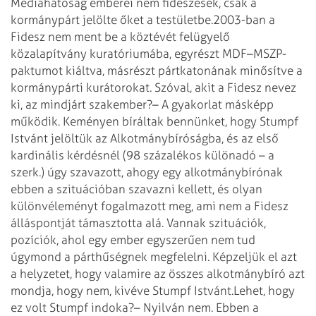
Médiahatóság emberei nem fideszesek, csak a
kormánypárt jelölte őket a testületbe.
2003-ban a
Fidesz nem ment be a köztévét felügyelő
közalapítvány kuratóriumába, egyrészt MDF–MSZP-
paktumot kiáltva, másrészt pártkatonának minősítve a
kormánypárti kurátorokat. Szóval, akit a Fidesz nevez
ki, az mindjárt szakember?
– A gyakorlat másképp
működik. Keményen bíráltak bennünket, hogy Stumpf
Istvánt jelöltük az Alkotmánybíróságba, és az első
kardinális kérdésnél (98 százalékos különadó – a
szerk.) úgy szavazott, ahogy egy alkotmánybírónak
ebben a szituációban szavazni kellett, és olyan
különvéleményt fogalmazott meg, ami nem a Fidesz
álláspontját támasztotta alá. Vannak szituációk,
pozíciók, ahol egy ember egyszerűen nem tud
úgymond a párthűségnek megfelelni. Képzeljük el azt
a helyzetet, hogy valamire az összes alkotmánybíró azt
mondja, hogy nem, kivéve Stumpf Istvánt.
Lehet, hogy
ez volt Stumpf indoka?
– Nyilván nem. Ebben a