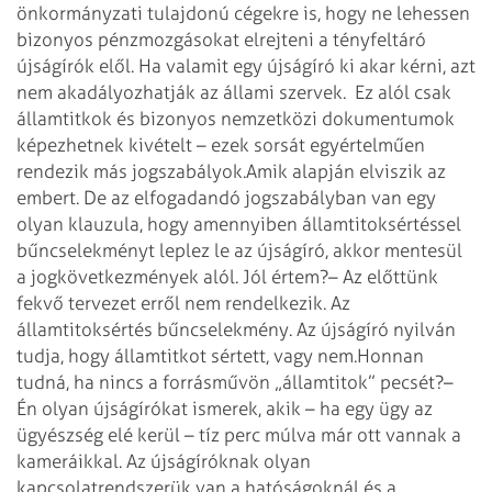
önkormányzati tulajdonú cégekre is, hogy ne lehessen
bizonyos pénzmozgásokat elrejteni a tényfeltáró
újságírók elől. Ha valamit egy újságíró ki akar kérni, azt
nem akadályozhatják az állami szervek. Ez alól csak
államtitkok és bizonyos nemzetközi dokumentumok
képezhetnek kivételt – ezek sorsát egyértelműen
rendezik más jogszabályok.
Amik alapján elviszik az
embert. De az elfogadandó jogszabályban van egy
olyan klauzula, hogy amennyiben államtitoksértéssel
bűncselekményt leplez le az újságíró, akkor mentesül
a jogkövetkezmények alól. Jól értem?
– Az előttünk
fekvő tervezet erről nem rendelkezik. Az
államtitoksértés bűncselekmény. Az újságíró nyilván
tudja, hogy államtitkot sértett, vagy nem.
Honnan
tudná, ha nincs a forrásművön „államtitok” pecsét?
–
Én olyan újságírókat ismerek, akik – ha egy ügy az
ügyészség elé kerül – tíz perc múlva már ott vannak a
kameráikkal. Az újságíróknak olyan
kapcsolatrendszerük van a hatóságoknál és a