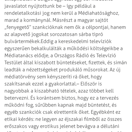
javaslatot nyújtottunk be – így például a
rendeletalkotási jog nem kerül a Médiahatósághoz,
marad a kormánynál. Másrészt a magyar sajtót
„fenyegető” szankcióknak nem ők a célpontjai, hanem
az alapvető jogokat sorozatosan sárba tipró
bulvártermékek.
Eddig a kereskedelmi televíziók
egyszerűen bekalkulálták a működési költségeikbe a
Médiatanács elődje, a Országos Rádió és Televízió
Testület által kiszabott büntetéseket, fizettek, és simán
leadták a nézettségeket produkáló műsorokat. Az új
médiatörvény sem kényszeríti rá őket, hogy
szakítsanak ezzel a gyakorlattal.
– Először is
nagyobbak a kiszabható tételek, azaz többet kell
betervezni. És korántsem biztos, hogy ez a tervezés
működni fog, sűrűbben kapnak majd büntetést, és
egyéb szankciók csak elrettentik őket. Egyébként ez
etikai kérdés: ne legyen az éjszakai filmből az összes
erőszakos vagy erotikus jelenet bevágva a délutáni