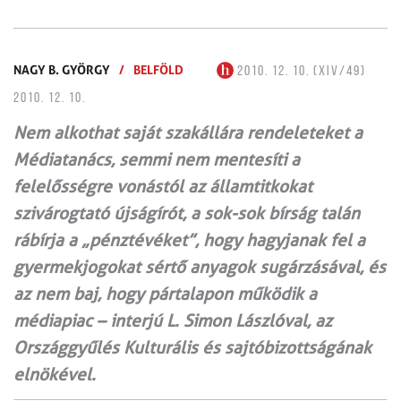
NAGY B. GYÖRGY
/
BELFÖLD
2010. 12. 10. (XIV/49)
2010. 12. 10.
Nem alkothat saját szakállára rendeleteket a
Médiatanács, semmi nem mentesíti a
felelősségre vonástól az államtitkokat
szivárogtató újságírót, a sok-sok bírság talán
rábírja a „pénztévéket”, hogy hagyjanak fel a
gyermekjogokat sértő anyagok sugárzásával, és
az nem baj, hogy pártalapon működik a
médiapiac – interjú L. Simon Lászlóval, az
Országgyűlés Kulturális és sajtóbizottságának
elnökével.