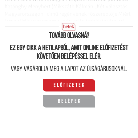
Katánghy Menyhért (Mikszáth Kálmán „Két választás
Magyarországon” című regényének főszereplője.
Miért
lett politikus: mert azt a kulturális érdekképviseleti
munkát itt tudom folytatni, és nem érdemtelenül.
Tovább olvasná?
Ez egy cikk a hetilapból, amit online előfizetést
követően belépéssel elér.
Vagy vásárolja meg a lapot az újságárusoknál.
Előfizetek
Belépek