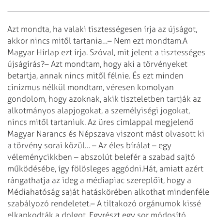
Azt mondta, ha valaki tisztességesen írja az újságot,
akkor nincs mitől tartania…
– Nem ezt mondtam.
A
Magyar Hírlap ezt írja. Szóval, mit jelent a tisztességes
újságírás?
– Azt mondtam, hogy aki a törvényeket
betartja, annak nincs mitől félnie. És ezt minden
cinizmus nélkül mondtam, véresen komolyan
gondolom, hogy azoknak, akik tiszteletben tartják az
alkotmányos alapjogokat, a személyiségi jogokat,
nincs mitől tartaniuk.
Az üres címlappal megjelenő
Magyar Narancs és Népszava viszont mást olvasott ki
a törvény sorai közül…
– Az éles bírálat – egy
véleménycikkben – abszolút belefér a szabad sajtó
működésébe, így fölösleges aggódni.
Hát, amiatt azért
rángathatja az ideg a médiapiac szereplőit, hogy a
Médiahatóság saját hatáskörében alkothat mindenféle
szabályozó rendeletet.
– A tiltakozó orgánumok kissé
elkapkodták a dolgot. Egyrészt egy sor módosító