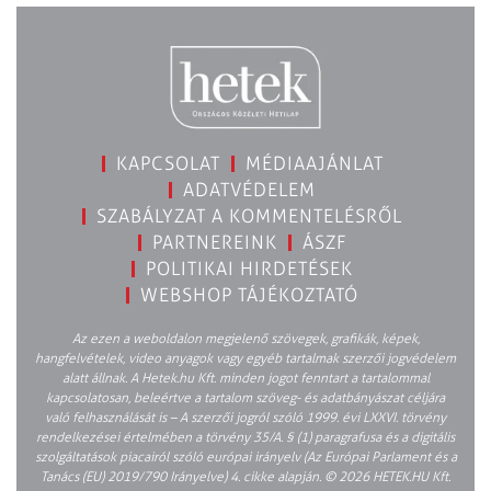
KAPCSOLAT
MÉDIAAJÁNLAT
ADATVÉDELEM
SZABÁLYZAT A KOMMENTELÉSRŐL
PARTNEREINK
ÁSZF
POLITIKAI HIRDETÉSEK
WEBSHOP TÁJÉKOZTATÓ
Az ezen a weboldalon megjelenő szövegek, grafikák, képek,
hangfelvételek, video anyagok vagy egyéb tartalmak szerzői jogvédelem
alatt állnak. A Hetek.hu Kft. minden jogot fenntart a tartalommal
kapcsolatosan, beleértve a tartalom szöveg- és adatbányászat céljára
való felhasználását is – A szerzői jogról szóló 1999. évi LXXVI. törvény
rendelkezései értelmében a törvény 35/A. § (1) paragrafusa és a digitális
szolgáltatások piacairól szóló európai irányelv (Az Európai Parlament és a
Tanács (EU) 2019/790 Irányelve) 4. cikke alapján. © 2026 HETEK.HU Kft.