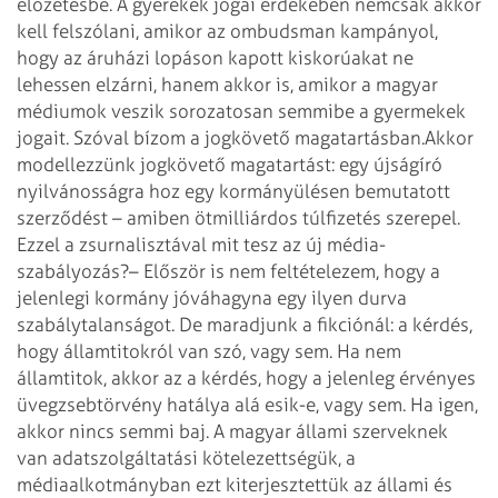
előzetesbe. A gyerekek jogai érdekében nemcsak akkor
kell felszólani, amikor az ombudsman kampányol,
hogy az áruházi lopáson kapott kiskorúakat ne
lehessen elzárni, hanem akkor is, amikor a magyar
médiumok veszik sorozatosan semmibe a gyermekek
jogait. Szóval bízom a jogkövető magatartásban.
Akkor
modellezzünk jogkövető magatartást: egy újságíró
nyilvánosságra hoz egy kormányülésen bemutatott
szerződést – amiben ötmilliárdos túlfizetés szerepel.
Ezzel a zsurnalisztával mit tesz az új média-
szabályozás?
– Először is nem feltételezem, hogy a
jelenlegi kormány jóváhagyna egy ilyen durva
szabálytalanságot. De maradjunk a fikciónál: a kérdés,
hogy államtitokról van szó, vagy sem. Ha nem
államtitok, akkor az a kérdés, hogy a jelenleg érvényes
üvegzsebtörvény hatálya alá esik-e, vagy sem. Ha igen,
akkor nincs semmi baj. A magyar állami szerveknek
van adatszolgáltatási kötelezettségük, a
médiaalkotmányban ezt kiterjesztettük az állami és