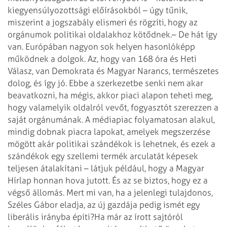
kiegyensúlyozottsági előírásokból – úgy tűnik,
miszerint a jogszabály elismeri és rögzíti, hogy az
orgánumok politikai oldalakhoz kötődnek.
– De hát így
van. Európában nagyon sok helyen hasonlóképp
működnek a dolgok. Az, hogy van 168 óra és Heti
Válasz, van Demokrata és Magyar Narancs, természetes
dolog, és így jó. Ebbe a szerkezetbe senki nem akar
beavatkozni, ha mégis, akkor piaci alapon teheti meg,
hogy valamelyik oldalról vevőt, fogyasztót szerezzen a
saját orgánumának. A médiapiac folyamatosan alakul,
mindig dobnak piacra lapokat, amelyek megszerzése
mögött akár politikai szándékok is lehetnek, és ezek a
szándékok egy szellemi termék arculatát képesek
teljesen átalakítani – látjuk például, hogy a Magyar
Hírlap honnan hova jutott. És az se biztos, hogy ez a
végső állomás. Mert mi van, ha a jelenlegi tulajdonos,
Széles Gábor eladja, az új gazdája pedig ismét egy
liberális irányba építi?
Ha már az írott sajtóról