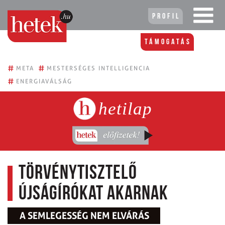
Profil
Támogatás
#
#
META
MESTERSÉGES INTELLIGENCIA
#
ENERGIAVÁLSÁG
hetilap
Törvénytisztelő
újságírókat akarnak
A SEMLEGESSÉG NEM ELVÁRÁS