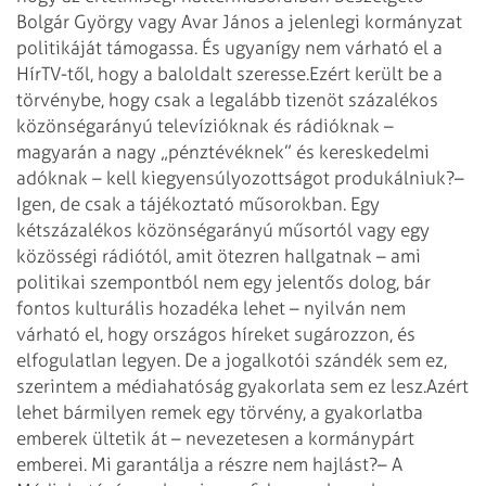
Bolgár György vagy Avar János a jelenlegi kormányzat
politikáját támogassa. És ugyanígy nem várható el a
HírTV-től, hogy a baloldalt szeresse.
Ezért került be a
törvénybe, hogy csak a legalább tizenöt százalékos
közönségarányú televízióknak és rádióknak –
magyarán a nagy „pénztévéknek” és kereskedelmi
adóknak – kell kiegyensúlyozottságot produkálniuk?
–
Igen, de csak a tájékoztató műsorokban. Egy
kétszázalékos közönségarányú műsortól vagy egy
közösségi rádiótól, amit ötezren hallgatnak – ami
politikai szempontból nem egy jelentős dolog, bár
fontos kulturális hozadéka lehet – nyilván nem
várható el, hogy országos híreket sugározzon, és
elfogulatlan legyen. De a jogalkotói szándék sem ez,
szerintem a médiahatóság gyakorlata sem ez lesz.
Azért
lehet bármilyen remek egy törvény, a gyakorlatba
emberek ültetik át – nevezetesen a kormánypárt
emberei. Mi garantálja a részre nem hajlást?
– A