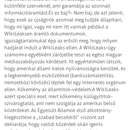
különféle szerveknél, ami garantálja az azonnali
információáramlást.
És ez baj?
– Nem baj, de azt jelenti,
hogy ezek az újságírók azonnal meg tudják állapítani,
hogy mi igaz, vagy mi nem. Itt vannak például a
WikiLeaks­­­en áramló dokumentumok,
igazságtartalmukat épp az erősíti meg, hogy milyen
hadjárat indult a WikiLeaks ellen.
A WikiLeaks-ügy
számomra egyébként zárójelbe teszi az egész magyar
médiaszabályozás kérdéseit. Itt egyértelműen látszik,
hogy amerikai állami iratok nyilvánosságra kerültek, és
a legkeményebb eszközökkel (bankszámlaletiltás,
nemzetközi körözés) léptek fel egy internetes orgánum
ellen. Kőkemény az államtitok-védelem.
A WikiLeaks
azért speciális eset, mert kőkemény külügyititok-
szivárogtatás, ami nem szolgálja az amerikai belső
közérdeket. Az Egyesült Államok első alkotmány-
kiegészítése a „szabad beszédről” viszont azt
deklarálja, hogy valódi közérdek okán igenis