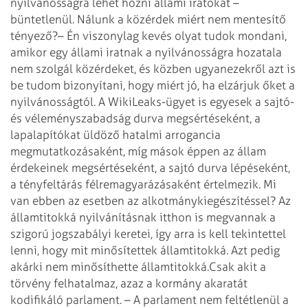
nyilvánosságra lehet hozni állami iratokat –
büntetlenül. Nálunk a közérdek miért nem mentesítő
tényező?
– Én viszonylag kevés olyat tudok mondani,
amikor egy állami iratnak a nyilvánosságra hozatala
nem szolgál közérdeket, és közben ugyanezekről azt is
be tudom bizonyítani, hogy miért jó, ha elzárjuk őket a
nyilvánosságtól. A WikiLeaks-ügyet is egyesek a sajtó-
és véleményszabadság durva megsértéseként, a
lapalapítókat üldöző hatalmi arrogancia
megmutatkozásaként, míg mások éppen az állam
érdekeinek megsértéseként, a sajtó durva lépéseként,
a tényfeltárás félremagyarázásaként értelmezik. Mi
van ebben az esetben az alkotmánykiegészítéssel? Az
államtitokká nyilvánításnak itthon is megvannak a
szigorú jogszabályi keretei, így arra is kell tekintettel
lenni, hogy mit minősítettek államtitokká. Azt pedig
akárki nem minősíthette államtitokká.
Csak akit a
törvény felhatalmaz, azaz a kormány akaratát
kodifikáló parlament.
– A parlament nem feltétlenül a