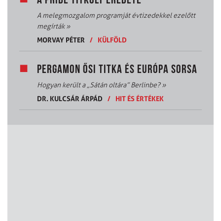
A PRIDE TITKOLT EREDETE
A melegmozgalom programját évtizedekkel ezelőtt
megírták
»
MORVAY PÉTER
/
KÜLFÖLD
PERGAMON ŐSI TITKA ÉS EURÓPA SORSA
Hogyan került a „Sátán oltára” Berlinbe?
»
DR. KULCSÁR ÁRPÁD
/
HIT ÉS ÉRTÉKEK