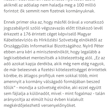
akiknél az adóalap nem haladja meg a 100 millió
forintot: ők semmit nem fizetnek kormányuknak.
Ennek primer oka az, hogy másfél órával a vonatkozó
jogszabályról szóló végszavazás előtt tiltakozó levél
érkezett a 176 érintett céget képviselő Magyar
Kábeltelevíziós és Hírközlési Szövetség elnökétől az
Országgyűlés Informatikai Bizottságához. Nyírő Péter
ebben arra kéri a miniszterelnököt, hogy legalább a
legkisebbeket mentesítsék a kötelezettség alól. „Ez az
adó azokat kapja derékba, akik még nem elég nagyok,
de már beleesnek a fizetési kötelezettséggel érintettek
körébe, és átlagos profitjuk nem sokkal több, mint
amennyit a kormány válságadó formájában beszed
tőlük" - mondja a szövetség elnöke, aki ezzel együtt
sem fájlalja a különadót, mivel - mint fogalmaz - talán
arányosítja az elmúlt húsz évben kialakult
megkérdőjelezhető versenyelőnyöket.