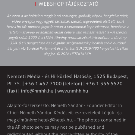
WEBSHOP TÁJÉKOZTATÓ
Az ezen a weboldalon megjelenő szövegek, grafikák, képek, hangfelvételek,
video anyagok vagy egyéb tartalmak szerzői jogvédelem alatt állnak. A
Hetek.hu Kft. minden jogot fenntart a tartalommal kapcsolatosan, beleértve a
tartalom szöveg- és adatbányászat céljára való felhasználását is – A szerzői
jogról szóló 1999. évi LXXVI. törvény rendelkezései értelmében a törvény
35/A. § (1) paragrafusa és a digitális szolgáltatások piacairól szóló európai
irányelv (Az Európai Parlament és a Tanács (EU) 2019/790 Irányelve) 4. cikke
alapján. © 2026 HETEK.HU Kft.
Nemzeti Média - és Hírközlési Hatóság, 1525 Budapest,
Pf. 75. | +36 1 457 7100 (telefon) | +36 1 356 5520
(fax) |
info@nmhh.hu
| www.nmhh.hu
Alapító-főszerkesztő: Németh Sándor - Founder Editor in
Chief: Németh Sándor. Kérdéseit, észrevételeit kérjük írja
meg címünkre:
hetek@hetek.hu
. - The photos contained in
the AP photo service may not be published and
redistributed without the prior written authority of the