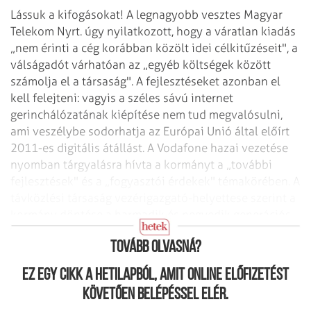
Lássuk a kifogásokat! A legnagyobb vesztes Magyar
Telekom Nyrt. úgy nyilatkozott, hogy a váratlan kiadás
„nem érinti a cég korábban közölt idei célkitűzéseit", a
válságadót várhatóan az „egyéb költségek között
számolja el a társaság". A fejlesztéseket azonban el
kell felejteni: vagyis a széles sávú internet
gerinchálózatának kiépítése nem tud megvalósulni,
ami veszélybe sodorhatja az Európai Unió által előírt
2011-es digitális átállást. A Vodafone hazai vezetése
nyomban tárgyalásra hívta a kormányt a „további
fejlesztések" és a „fogyasztói érdekek" témakörében. A
távközlési társaság vezérigazgató-helyettese szerint a
kormány döntése a harmadik és negyedik generációs
mobilhálózatok fejlesztését teszi kérdőjelessé.
Tovább olvasná?
Ez egy cikk a hetilapból, amit online előfizetést
követően belépéssel elér.