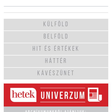
KÜLFÖLD
BELFÖLD
HIT ÉS ÉRTÉKEK
HÁTTÉR
KÁVÉSZÜNET
ARCHÍVUMUNKBÓL AJÁNLJUK: