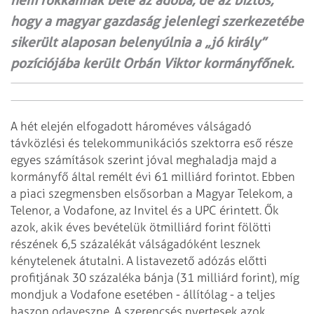
nem rokkannak bele az adóba, de az biztos,
hogy a magyar gazdaság jelenlegi szerkezetébe
sikerült alaposan belenyúlnia a „jó király”
pozíciójába került Orbán Viktor kormányfőnek.
A hét elején elfogadott hároméves válságadó
távközlési és telekommunikációs szektorra eső része
egyes számítások szerint jóval meghaladja majd a
kormányfő által remélt évi 61 milliárd forintot. Ebben
a piaci szegmensben elsősorban a Magyar Telekom, a
Telenor, a Vodafone, az Invitel és a UPC érintett. Ők
azok, akik éves bevételük ötmilliárd forint fölötti
részének 6,5 százalékát válságadóként lesznek
kénytelenek átutalni. A listavezető adózás előtti
profitjának 30 százaléka bánja (31 milliárd forint), míg
mondjuk a Vodafone esetében - állítólag - a teljes
haszon odaveszne. A szerencsés nyertesek azok,