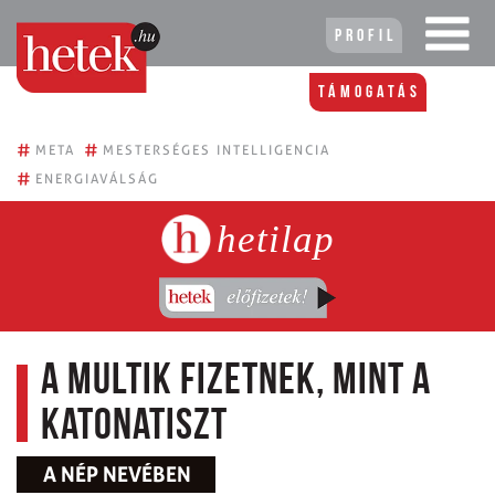
Profil
Támogatás
#
#
META
MESTERSÉGES INTELLIGENCIA
#
ENERGIAVÁLSÁG
hetilap
A multik fizetnek, mint a
katonatiszt
A NÉP NEVÉBEN