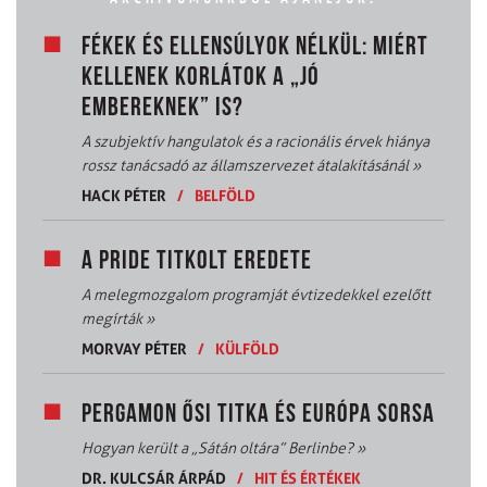
FÉKEK ÉS ELLENSÚLYOK NÉLKÜL: MIÉRT
KELLENEK KORLÁTOK A „JÓ
EMBEREKNEK” IS?
A szubjektív hangulatok és a racionális érvek hiánya
rossz tanácsadó az államszervezet átalakításánál
»
HACK PÉTER
/
BELFÖLD
A PRIDE TITKOLT EREDETE
A melegmozgalom programját évtizedekkel ezelőtt
megírták
»
MORVAY PÉTER
/
KÜLFÖLD
PERGAMON ŐSI TITKA ÉS EURÓPA SORSA
Hogyan került a „Sátán oltára” Berlinbe?
»
DR. KULCSÁR ÁRPÁD
/
HIT ÉS ÉRTÉKEK