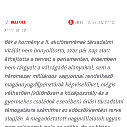
/
BELFÖLD
2010. 10. 22. (XIV/42)
2010. 10. 22.
Bár a kormány a II. akciótervének társadalmi
vitáját nem bonyolította, azaz pár nap alatt
áthajtotta a terveit a parlamenten, érdemben
nem tárgyalt a válságadó alanyaival, sem a
háromezer milliárdos vagyonnal rendelkező
magánnyugdíjpénztárak képviselőivel, mégis
vélhetően (különösen a középosztály és a
gyermekes családok esetében) óriási társadalmi
támogatásra számíthat az adócsökkentési terve
alapján. A magadóztatott nagyvállalatok ugyan