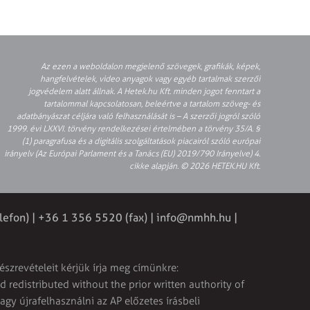
Az ezen a weboldalon megjelenő szövegek, grafikák, képek,
hangfelvételek, video anyagok vagy egyéb tartalmak szerzői
jogvédelem alatt állnak. A Hetek.hu Kft. minden jogot fenntart a
tartalommal kapcsolatosan, beleértve a tartalom szöveg- és
adatbányászat céljára való felhasználását is – A szerzői jogról szóló
1999. évi LXXVI. törvény rendelkezései értelmében a törvény 35/A. §
(1) paragrafusa és a digitális szolgáltatások piacairól szóló európai
irányelv (Az Európai Parlament és a Tanács (EU) 2019/790 Irányelve) 4.
cikke alapján. © 2026 HETEK.HU Kft.
lefon) | +36 1 356 5520 (fax) |
info@nmhh.hu
|
észrevételeit kérjük írja meg címünkre:
 redistributed without the prior written authority of
vagy újrafelhasználni az AP előzetes írásbeli