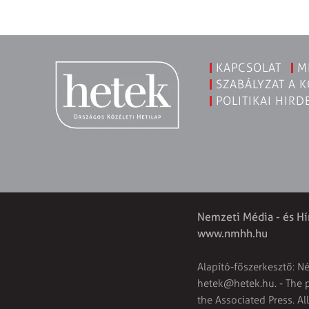
KAPCSOLAT
M
SZABÁLYZAT A 
POLITIKAI HIRD
Nemzeti Média - és Hí
www.nmhh.hu
Alapító-főszerkesztő: N
hetek@hetek.hu
. - The
the Associated Press. Al