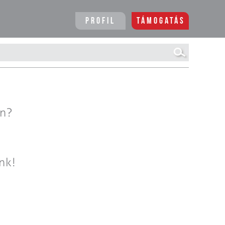
Profil
Támogatás
en?
nk!