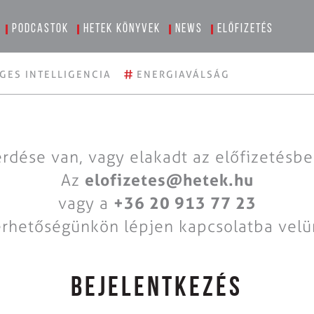
Podcastok
Hetek könyvek
News
Előfizetés
#
GES INTELLIGENCIA
ENERGIAVÁLSÁG
rdése van, vagy elakadt az előfizetésb
Az
elofizetes@hetek.hu
vagy a
+36 20 913 77 23
érhetőségünkön lépjen kapcsolatba velü
BEJELENTKEZÉS