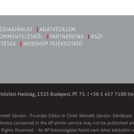
ÉDIAAJÁNLAT
ADATVÉDELEM
KOMMENTELÉSRŐL
PARTNEREINK
ÁSZF
ETÉSEK
WEBSHOP TÁJÉKOZTATÓ
rközlési Hatóság, 1525 Budapest, Pf. 75. | +36 1 457 7100 (te
émeth Sándor - Founder Editor in Chief: Németh Sándor. Kérdéseit, 
 photos contained in the AP photo service may not be published and
l Rights Reserved. - Az AP fotószolgálat fotóit nem lehet leközölni 