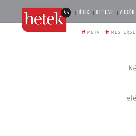
Hírek
Hetilap
Videók
#
#
META
MESTERSÉ
Ké
el