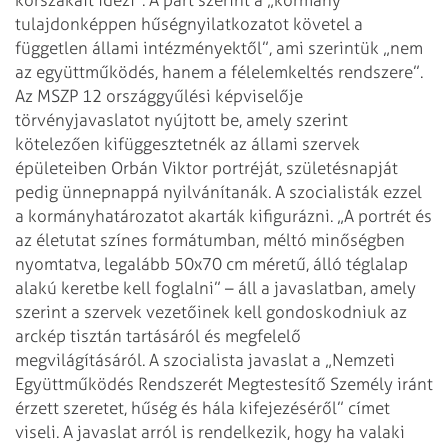
tulajdonképpen hűségnyilatkozatot követel a
független állami intézményektől”, ami szerintük „nem
az együttműködés, hanem a félelemkeltés rendszere”.
Az MSZP 12 országgyűlési képviselője
törvényjavaslatot nyújtott be, amely szerint
kötelezően kifüggesztetnék az állami szervek
épületeiben Orbán Viktor portréját, születésnapját
pedig ünnepnappá nyilvánítanák.
A szocialisták ezzel
a kormányhatározatot akarták kifigurázni. „A portrét és
az életutat színes formátumban, méltó minőségben
nyomtatva, legalább 50x70 cm méretű, álló téglalap
alakú keretbe kell foglalni” – áll a javaslatban, amely
szerint a szervek vezetőinek kell gondoskodniuk az
arckép tisztán tartásáról és megfelelő
megvilágításáról. A szocialista javaslat a „Nemzeti
Együttműködés Rendszerét Megtestesítő Személy iránt
érzett szeretet, hűség és hála kifejezéséről” címet
viseli. A javaslat arról is rendelkezik, hogy ha valaki