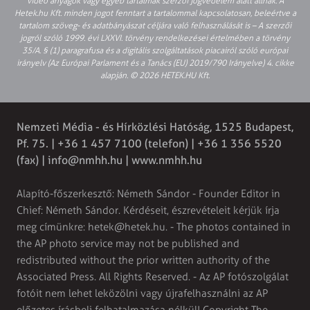
video anyagok vagy egyéb tartalmak szerzői jogvédelem alatt állnak. A
Hetek.hu Kft. minden jogot fenntart a tartalommal kapcsolatosan, beleértve a
tartalom szöveg- és adatbányászat céljára való felhasználását is – A szerzői
jogról szóló 1999. évi LXXVI. törvény rendelkezései értelmében a törvény
35/A. § (1) paragrafusa és a digitális szolgáltatások piacairól szóló európai
irányelv (Az Európai Parlament és a Tanács (EU) 2019/790 Irányelve) 4. cikke
alapján. © 2026 HETEK.HU Kft.
Nemzeti Média - és Hírközlési Hatóság, 1525 Budapest,
Pf. 75. | +36 1 457 7100 (telefon) | +36 1 356 5520
(fax) |
info@nmhh.hu
| www.nmhh.hu
Alapító-főszerkesztő: Németh Sándor - Founder Editor in
Chief: Németh Sándor. Kérdéseit, észrevételeit kérjük írja
meg címünkre:
hetek@hetek.hu
. - The photos contained in
the AP photo service may not be published and
redistributed without the prior written authority of the
Associated Press. All Rights Reserved. - Az AP fotószolgálat
fotóit nem lehet leközölni vagy újrafelhasználni az AP