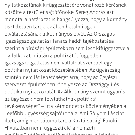
nyilatkozatának kifüggesztésére vonatkozó kérésnek –
közölte a testület sajtófőnöke. Sereg András azt
mondta: a határozat is hangsúlyozza, hogy a kormány
tiszteletben tartja az államhatalmi ágak
elválasztásának alkotmányos elvét. Az Országos
Igazságszolgáltatási Tanács keddi tájékoztatása
szerint a bírósági épületekben sem lesz kifüggesztve a
nyilatkozat, miután a politikától független
igazságszolgáltatás nem vállalhat szerepet egy
politikai nyilatkozat közzétételében. Az ügyészség
szintén nem lát lehetőséget arra, hogy az ügyészi
szervezet épületeiben kihelyezze az Országgyűlés
politikai nyilatkozatát.
Az Alkotmány szerint ugyanis
az ügyészek nem folytathatnak politikai
tevékenységet” – írta kétmondatos közleményében a
Legfőbb Ügyészség sajtóirodája.
Ami Sólyom Lászlót
illeti, amíg mandátuma tart, a Köztársasági Elnöki
Hivatalban nem függesztik ki a nemzeti
együttműködésről szóló nyilatkozatot; a feladat a