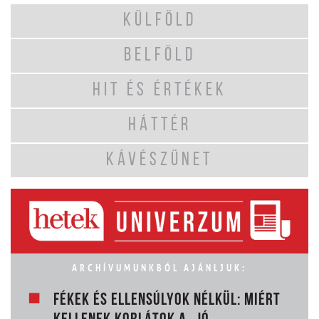
KÜLFÖLD
BELFÖLD
HIT ÉS ÉRTÉKEK
HÁTTÉR
KÁVÉSZÜNET
ARCHÍVUMUNKBÓL AJÁNLJUK:
FÉKEK ÉS ELLENSÚLYOK NÉLKÜL: MIÉRT