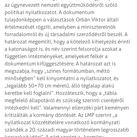
az úgynevezett nemzeti együttműködésről szóló
politikai nyilatkozatot. A dokumentum
tulajdonképpen a választások Orbán Viktor általi
értelmezését rögzíti, amelyben a miniszterelnök
forradalomról és új társadalmi szerződésről beszél. A
határozat megemlíti, hogy a kötelező kihelyezés érinti
a katonaságot is, és név szerint felsorolja azokat a
független intézményeket, amelyeket felkér a
dokumentum kifüggesztésére. A határozat azt is
megszabja, hogy „színes formátumban, méltó
minőségben” kell kinyomtatni a nyilatkozatot, és
„legalább 50×70 cm méretű, álló téglalap alakú
keretbe kell foglalni”. Hozzáteszik, hogy a „tábla
megfelelő állapotáról és szükség szerinti cseréjéről
intézkedni kell”.
Valamennyi ellenzéki párt keményen
kritizálták a kormány döntését. Az LMP szerint „a
nyilatkozat közzétételére vonatkozó kormányzati
szándék a 20. századi magyar történelem legrosszabb
korszakait idézi”. A párt szerint a „kormány