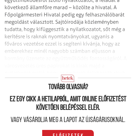
következő államfőre marad – közölte a hivatal.
A
Főpolgármesteri Hivatal pedig egy felhasználóbarát
megoldást választott. Sajtóirodája közleményben
tudatta, hogy kifüggesztik a nyilatkozatot, sőt még a
kerítésre is raknak nyomtatványokat, ugyanis a
főváros vezetése ezzel is segíteni kívánja, hogy az
emberekhez minél nagyobb számban eljusson a
kormány üzenete az együttműködés fontosságáról. A
városvezetés üres papírokat is kirak majd a
nyilatkozat mellé, hogy az emberek felírhassák rájuk
az üzeneteiket a kormánynak.
Tovább olvasná?
Ez egy cikk a hetilapból, amit online előfizetést
követően belépéssel elér.
Vagy vásárolja meg a lapot az újságárusoknál.