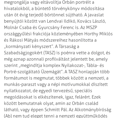
megrongálja vagy eltávolítja Orbán portréit a
hivatalokból, a büntető törvénykönyv módosítása
után öt évig terjedő börtönnel sújtható. A javaslat
benyújtói között van Lendvai Ildikó, Kovács László,
Molnár Csaba és Gyurcsány Ferenc is. Az MSZP
országgyűlési frakciója közleményében Horthy Miklós
és Rákosi Mátyás módszereihez hasonlította a
„kormányzati kényszert”.
A Társaság a
Szabadságjogokért (TASZ) is poénra vette a dolgot, és
még aznap azonnali profilváltást jelentett be, amely
szerint „megindítja komplex Nyilakozat-, Tábla- és
Portré-szolgáltató Üzemágát”. A TASZ honlapján több
formátumot is megmutat, többek között a nemzeti, a
munkás-paraszt vagy a népi motívumokkal díszített
nyilatkozatot, de egyedi tervezésű, speciális
megoldásokat is elkészítenek, igaz, felárért. Ezek
között bemutatnak olyat, amin az Orbán család
látható, vagy éppen Schmitt Pál.
Az Alkotmánybíróság
(Ab) nem tud eleget tenni a nemzeti együttműködés