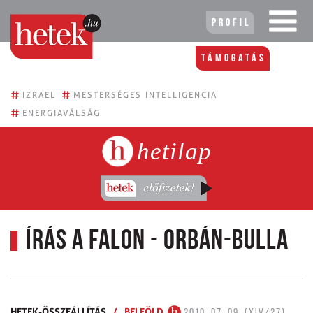
Profil
Támogatás
#
#
IZRAEL
MESTERSÉGES INTELLIGENCIA
#
ENERGIAVÁLSÁG
hetilap
Írás a falon - Orbán-bulla
HETEK-ÖSSZEÁLLÍTÁS
/
BELFÖLD
2010. 07. 09. (XIV/27)