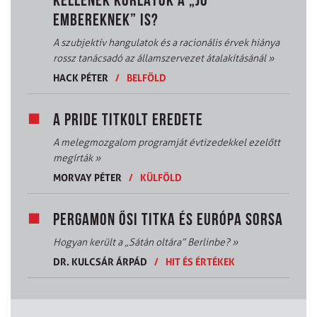
KELLENEK KORLÁTOK A „JÓ
EMBEREKNEK” IS?
A szubjektív hangulatok és a racionális érvek hiánya
rossz tanácsadó az államszervezet átalakításánál
»
HACK PÉTER
/
BELFÖLD
A PRIDE TITKOLT EREDETE
A melegmozgalom programját évtizedekkel ezelőtt
megírták
»
MORVAY PÉTER
/
KÜLFÖLD
PERGAMON ŐSI TITKA ÉS EURÓPA SORSA
Hogyan került a „Sátán oltára” Berlinbe?
»
DR. KULCSÁR ÁRPÁD
/
HIT ÉS ÉRTÉKEK