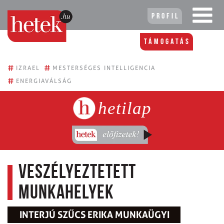
Profil
Támogatás
#
#
IZRAEL
MESTERSÉGES INTELLIGENCIA
#
ENERGIAVÁLSÁG
hetilap
Veszélyeztetett
munkahelyek
INTERJÚ SZŰCS ERIKA MUNKAÜGYI