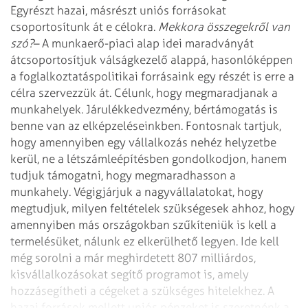
Egyrészt hazai, másrészt uniós forrásokat
csoportosítunk át e célokra.
Mekkora összegekről van
szó?
– A munkaerő-piaci alap idei maradványát
átcsoportosítjuk válságkezelő
alappá, hasonlóképpen
a foglalkoztatáspolitikai forrásaink egy részét is erre a
célra szervezzük át. Célunk, hogy megmaradjanak a
munkahelyek.
Járulékkedvezmény, bértámogatás is
benne van az elképzeléseinkben. Fontosnak
tartjuk,
hogy amennyiben egy vállalkozás nehéz helyzetbe
kerül, ne a
létszámleépítésben gondolkodjon, hanem
tudjuk támogatni, hogy megmaradhasson a
munkahely. Végigjárjuk a nagyvállalatokat, hogy
megtudjuk, milyen feltételek
szükségesek ahhoz, hogy
amennyiben más országokban szűkíteniük is kell a
termelésüket, nálunk ez elkerülhető legyen. Ide kell
még sorolni a már
meghirdetett 807 milliárdos,
kisvállalkozásokat segítő programot is, amely
hozzásegítheti a cégeket a szükséges hitelekhez. A
hazai források mellett uniós
pénzeket is szeretnénk a