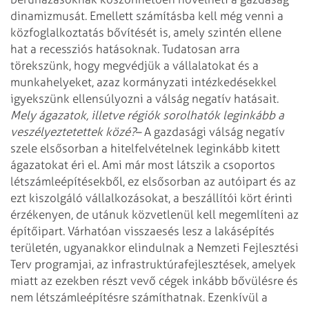
dinamizmusát. Emellett számításba kell még venni a
közfoglalkoztatás bővítését
is, amely szintén ellene
hat a recessziós hatásoknak. Tudatosan arra
törekszünk,
hogy megvédjük a vállalatokat és a
munkahelyeket, azaz kormányzati
intézkedésekkel
igyekszünk ellensúlyozni a válság negatív hatásait.
Mely ágazatok, illetve régiók sorolhatók leginkább a
veszélyeztetettek közé?
– A gazdasági válság negatív
szele elsősorban a hitelfelvételnek leginkább
kitett
ágazatokat éri el. Ami már most látszik a csoportos
létszámleépítések­ből,
ez elsősorban az autóipart és az
ezt kiszolgáló vállalkozásokat, a beszállítói
kört érinti
érzékenyen, de utánuk közvetlenül kell megemlíteni az
építőipart.
Várhatóan visszaesés lesz a lakásépítés
területén, ugyanakkor elindulnak a
Nemzeti Fejlesztési
Terv programjai, az infrastruktúrafejlesztések, amelyek
miatt az ezekben részt vevő cégek inkább bővülésre és
nem létszámleépítésre
számíthatnak. Ezenkívül a