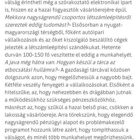
válság érintheti még a szórakoztató elektronikai ipart
is, hiszen ez a hazai fogyasztók vásárlóerejére épül.
Mekkora nagyságrendű csoportos létszámleépítésről
szereztek eddig tudomást?
– Elsősorban a nyugat-
magyarországi térségből, főként autóipari
vállalkozások és az őket kiszolgáló beszállító cégek
jelezték a létszámleépítési
szándékukat. Hetente
durván 100-150 fő veszítette el eddig a munkahelyét.
A java még hátra van. Hogyan készül a tárca az
elbocsátási hullámra?
– A gazdasági tárcával közösen
dolgozunk azon, hogy megelőzhessük a nagyobb
bajt.
Kétféle veszély fenyegeti a vállalkozásokat. Elsőként a
hitelszűke, az,
hogy nehezebben és drágábban jutnak
a működésükhöz szükséges pénzeszközökhöz,
másrészt az, hogy szűkül a hazai belső piac, csökken a
lakosság vásárlóereje.
Arra törekszünk, hogy elegendő
nagyságrendű pénzügyi alapot és problémakezelő
programot hozzunk létre azért, hogy tompíthassuk a
válságot, és minél több
munkahelyet megőrizhessünk.