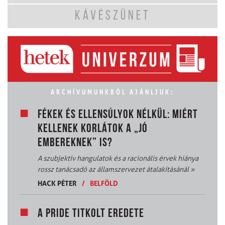
KÁVÉSZÜNET
ARCHÍVUMUNKBÓL AJÁNLJUK:
FÉKEK ÉS ELLENSÚLYOK NÉLKÜL: MIÉRT
KELLENEK KORLÁTOK A „JÓ
EMBEREKNEK” IS?
A szubjektív hangulatok és a racionális érvek hiánya
rossz tanácsadó az államszervezet átalakításánál
»
HACK PÉTER
/
BELFÖLD
A PRIDE TITKOLT EREDETE