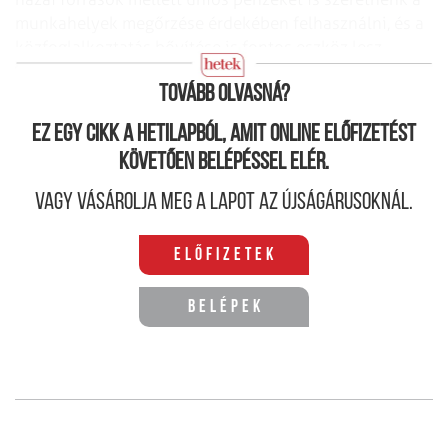
munkahelyek megőrzése érdekében felhasználni, és a
közfoglalkoztatás bővítése is fontos eszköz lesz
ebben az időszakban.
Tovább olvasná?
Ez egy cikk a hetilapból, amit online előfizetést
követően belépéssel elér.
Vagy vásárolja meg a lapot az újságárusoknál.
Előfizetek
Belépek