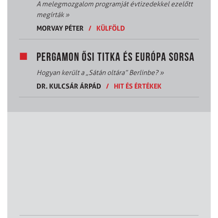
A melegmozgalom programját évtizedekkel ezelőtt
megírták
»
MORVAY PÉTER
/
KÜLFÖLD
PERGAMON ŐSI TITKA ÉS EURÓPA SORSA
Hogyan került a „Sátán oltára” Berlinbe?
»
DR. KULCSÁR ÁRPÁD
/
HIT ÉS ÉRTÉKEK