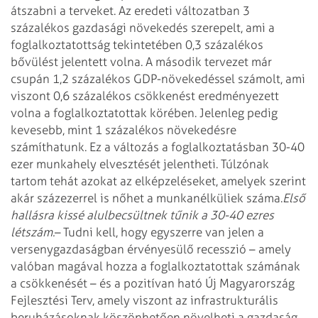
átszabni a terveket. Az
eredeti változatban 3
százalékos gazdasági növekedés szerepelt, ami a
foglalkoztatottság tekintetében 0,3 százalékos
bővülést jelentett volna. A
második tervezet már
csupán 1,2 százalékos GDP-növekedéssel számolt, ami
viszont
0,6 százalékos csökkenést eredményezett
volna a foglalkoztatottak körében.
Jelenleg pedig
kevesebb, mint 1 százalékos növekedésre
számíthatunk. Ez a
változás a foglalkoztatásban 30-40
ezer munkahely elvesztését jelentheti.
Túlzónak
tartom tehát azokat az elképzeléseket, amelyek szerint
akár százezerrel
is nőhet a munkanélküliek száma.
Első
hallásra kissé alulbecsültnek tűnik a 30-40 ezres
létszám.
– Tudni kell, hogy egyszerre van jelen a
versenygazdaságban érvényesülő
recesszió – amely
valóban magával hozza a foglalkoztatottak számának
a
csökkenését – és a pozitívan ható Új Magyarország
Fejlesztési Terv, amely
viszont az infrastrukturális
beruházásoknak köszönhetően növelheti a gazdaság