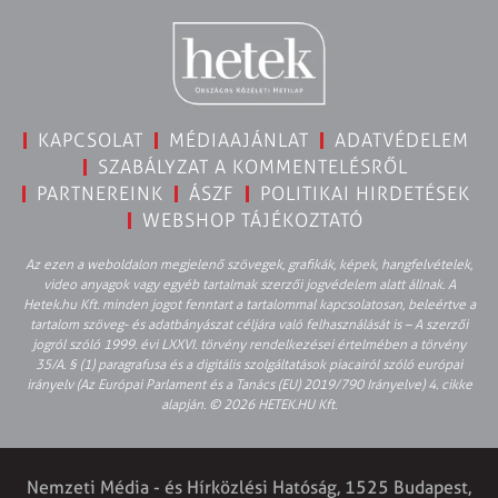
KAPCSOLAT
MÉDIAAJÁNLAT
ADATVÉDELEM
SZABÁLYZAT A KOMMENTELÉSRŐL
PARTNEREINK
ÁSZF
POLITIKAI HIRDETÉSEK
WEBSHOP TÁJÉKOZTATÓ
Az ezen a weboldalon megjelenő szövegek, grafikák, képek, hangfelvételek,
video anyagok vagy egyéb tartalmak szerzői jogvédelem alatt állnak. A
Hetek.hu Kft. minden jogot fenntart a tartalommal kapcsolatosan, beleértve a
tartalom szöveg- és adatbányászat céljára való felhasználását is – A szerzői
jogról szóló 1999. évi LXXVI. törvény rendelkezései értelmében a törvény
35/A. § (1) paragrafusa és a digitális szolgáltatások piacairól szóló európai
irányelv (Az Európai Parlament és a Tanács (EU) 2019/790 Irányelve) 4. cikke
alapján. © 2026 HETEK.HU Kft.
Nemzeti Média - és Hírközlési Hatóság, 1525 Budapest,