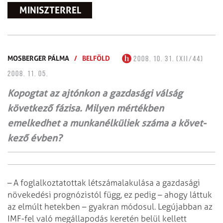
MINISZTERREL
MOSBERGER PÁLMA
/
BELFÖLD
2008. 10. 31. (XII/44)
2008. 11. 05.
Kopogtat az ajtónkon a gazdasági válság
következő fázisa. Milyen mértékben
emelkedhet a munkanélküliek száma a követ­
kező évben?
– A foglalkoztatottak létszámalakulása a gazdasági
növekedési prognózistól
függ, ez pedig – ahogy láttuk
az elmúlt hetekben – gyakran módosul. Legújabban
az
IMF-fel való megállapodás keretén belül kellett