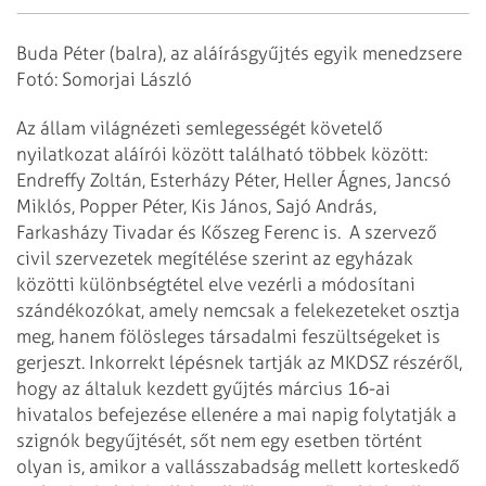
Buda Péter (balra), az aláírásgyűjtés egyik menedzsere
Fotó: Somorjai László
Az állam világnézeti semlegességét követelő
nyilatkozat aláírói között található többek között:
Endreffy Zoltán, Esterházy Péter, Heller Ágnes, Jancsó
Miklós, Popper Péter, Kis János, Sajó András,
Farkasházy Tivadar és Kőszeg Ferenc is.
A szervező
civil szervezetek megítélése szerint az egyházak
közötti különbségtétel elve vezérli a módosítani
szándékozókat, amely nemcsak a felekezeteket osztja
meg, hanem fölösleges társadalmi feszültségeket is
gerjeszt. Inkorrekt lépésnek tartják az MKDSZ részéről,
hogy az általuk kezdett gyűjtés március 16-ai
hivatalos befejezése ellenére a mai napig folytatják a
szignók begyűjtését, sőt nem egy esetben történt
olyan is, amikor a vallásszabadság mellett korteskedő