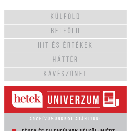
KÜLFÖLD
BELFÖLD
HIT ÉS ÉRTÉKEK
HÁTTÉR
KÁVÉSZÜNET
ARCHÍVUMUNKBÓL AJÁNLJUK: