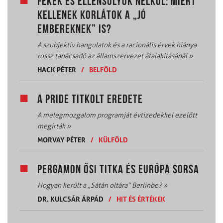
FÉKEK ÉS ELLENSÚLYOK NÉLKÜL: MIÉRT
KELLENEK KORLÁTOK A „JÓ
EMBEREKNEK” IS?
A szubjektív hangulatok és a racionális érvek hiánya
rossz tanácsadó az államszervezet átalakításánál
»
HACK PÉTER
/
BELFÖLD
A PRIDE TITKOLT EREDETE
A melegmozgalom programját évtizedekkel ezelőtt
megírták
»
MORVAY PÉTER
/
KÜLFÖLD
PERGAMON ŐSI TITKA ÉS EURÓPA SORSA
Hogyan került a „Sátán oltára” Berlinbe?
»
DR. KULCSÁR ÁRPÁD
/
HIT ÉS ÉRTÉKEK