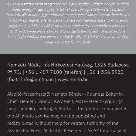
Az ezen a weboldalon megjelenő szövegek, grafikák, képek, hangfelvételek,
video anyagok vagy egyéb tartalmak szerzői jogvédelem alatt állnak. A
Hetek.hu Kft. minden jogot fenntart a tartalommal kapcsolatosan, beleértve a
tartalom szöveg- és adatbányászat céljára való felhasználását is – A szerzői
jogról szóló 1999. évi LXXVI. törvény rendelkezései értelmében a törvény
35/A. § (1) paragrafusa és a digitális szolgáltatások piacairól szóló európai
irányelv (Az Európai Parlament és a Tanács (EU) 2019/790 Irányelve) 4. cikke
alapján. © 2026 HETEK.HU Kft.
Nemzeti Média - és Hírközlési Hatóság, 1525 Budapest,
Pf. 75. | +36 1 457 7100 (telefon) | +36 1 356 5520
(fax) |
info@nmhh.hu
| www.nmhh.hu
Alapító-főszerkesztő: Németh Sándor - Founder Editor in
Chief: Németh Sándor. Kérdéseit, észrevételeit kérjük írja
meg címünkre:
hetek@hetek.hu
. - The photos contained in
the AP photo service may not be published and
redistributed without the prior written authority of the
Associated Press. All Rights Reserved. - Az AP fotószolgálat