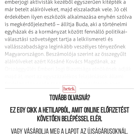
emberjogi aktivisták kezéből egyszerűen kitépték a
már betelt aláíróíveket, majd elszaladtak vele. Jó cél
érdekében ilyen eszközök alkalmazása enyhén szólva
is megkérdőjelezhető – állítja Buda, aki a történelmi
egyházak és a kormányzat között fennálló politikai-
választási szövetséget tartja a lelkiismereti és
vallásszabadságra leginkább veszélyes tényezőnek
Magyarországon. Beszámolója szerint az összegyűlt
aláíróíveket azért Kósáné Kovács Magdának, az
Országgyűlés Emberi Jogi Bizottsága elnökének adják
majd át, mert az egyszázalékos felajánlások állami
feldolgozása során tapasztalt viszszaélések okot
adnak némi bizalmatlanságra.
Tovább olvasná?
Ez egy cikk a hetilapból, amit online előfizetést
követően belépéssel elér.
Vagy vásárolja meg a lapot az újságárusoknál.