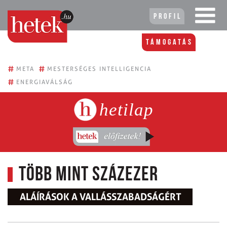
Profil
Támogatás
#
#
META
MESTERSÉGES INTELLIGENCIA
#
ENERGIAVÁLSÁG
hetilap
Több mint százezer
ALÁÍRÁSOK A VALLÁSSZABADSÁGÉRT