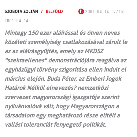
SZOBOTA ZOLTÁN
/
BELFÖLD
2001. 04. 14. (V/15)
2001. 04. 14.
Mintegy 150 ezer aláírással és ötven neves
közéleti személyiség csatlakozásával zárult le
az az aláírásgyűjtés, amely az MKDSZ
"szektaellenes" demonstrációjára reagálva az
egyházügyi törvény szigorítása ellen indult el
március elején. Buda Péter, az Emberi Jogok
Határok Nélkül elnevezés? nemzetközi
szervezet magyarországi igazgatója szerint
nyilvánvalóvá vált, hogy Magyarországon a
társadalom egy meghatározó része elítéli a
vallási toleranciát fenyegető politikát.