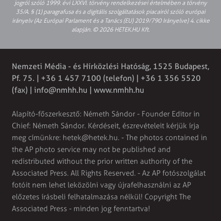
jogról szóló 1999. évi LXXVI. törvény rendelkezései értelmében a törvény
35/A. § (1) paragrafusa és a digitális szolgáltatások piacairól szóló európai
irányelv (Az Európai Parlament és a Tanács (EU) 2019/790 Irányelve) 4. cikke
alapján. © 2026 HETEK.HU Kft.
Nemzeti Média - és Hírközlési Hatóság, 1525 Budapest,
Pf. 75. | +36 1 457 7100 (telefon) | +36 1 356 5520
(fax) |
info@nmhh.hu
| www.nmhh.hu
Alapító-főszerkesztő: Németh Sándor - Founder Editor in
Chief: Németh Sándor. Kérdéseit, észrevételeit kérjük írja
meg címünkre:
hetek@hetek.hu
. - The photos contained in
the AP photo service may not be published and
redistributed without the prior written authority of the
Associated Press. All Rights Reserved. - Az AP fotószolgálat
fotóit nem lehet leközölni vagy újrafelhasználni az AP
előzetes írásbeli felhatalmazása nélkül! Copyright The
Associated Press - minden jog fenntartva!