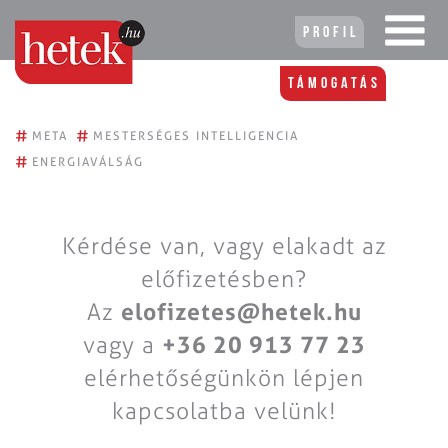
Profil
Támogatás
#
#
META
MESTERSÉGES INTELLIGENCIA
#
ENERGIAVÁLSÁG
Kérdése van, vagy elakadt az
előfizetésben?
Az
elofizetes@hetek.hu
vagy a
+36 20 913 77 23
elérhetőségünkön lépjen
kapcsolatba velünk!