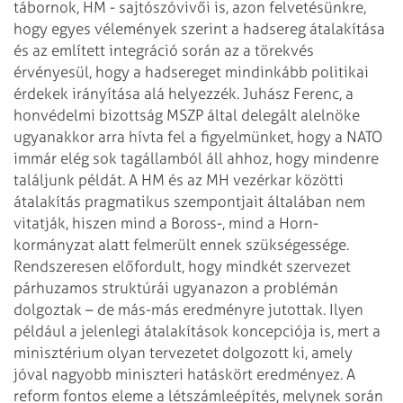
tábornok,
HM - sajtószóvivői is, azon felvetésünkre,
hogy egyes vélemények szerint a hadsereg
átalakítása
és az említett integráció során az a törekvés
érvényesül, hogy a
hadsereget mindinkább politikai
érdekek irányítása alá helyezzék. Juhász Ferenc, a
honvédelmi bizottság MSZP által delegált alelnöke
ugyanakkor arra hívta fel a
figyelmünket, hogy a NATO
immár elég sok tagállamból áll ahhoz, hogy mindenre
találjunk
példát.
A HM és az MH vezérkar közötti
átalakítás pragmatikus szempontjait általában nem
vitatják, hiszen mind a Boross-, mind a Horn-
kormányzat alatt felmerült ennek szükségessége.
Rendszeresen előfordult, hogy mindkét szervezet
párhuzamos struktúrái ugyanazon a
problémán
dolgoztak – de más-más eredményre jutottak. Ilyen
például a jelenlegi
átalakítások koncepciója is, mert a
minisztérium olyan tervezetet dolgozott ki, amely
jóval nagyobb miniszteri hatáskört eredményez.
A
reform fontos eleme a létszámleépítés, melynek során