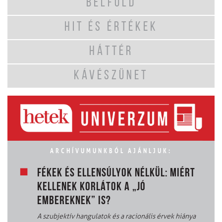
BELFÖLD
HIT ÉS ÉRTÉKEK
HÁTTÉR
KÁVÉSZÜNET
ARCHÍVUMUNKBÓL AJÁNLJUK:
FÉKEK ÉS ELLENSÚLYOK NÉLKÜL: MIÉRT
KELLENEK KORLÁTOK A „JÓ
EMBEREKNEK” IS?
A szubjektív hangulatok és a racionális érvek hiánya