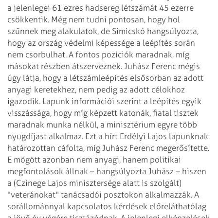
a jelenlegei 61 ezres
hadsereg létszámát 45 ezerre
csökkentik. Még nem tudni pontosan, hogy hol
szűnnek
meg alakulatok, de Simicskó hangsúlyozta,
hogy az ország védelmi képessége a leépítés
során
nem csorbulhat. A fontos pozíciók maradnak, míg
másokat részben átszerveznek.
Juhász Ferenc mégis
úgy látja, hogy a létszámleépítés elsősorban az adott
anyagi
keretekhez, nem pedig az adott célokhoz
igazodik. Lapunk információi szerint a leépítés
egyik
visszássága, hogy míg képzett katonák, fiatal tisztek
maradnak munka nélkül,
a minisztérium egyre több
nyugdíjast alkalmaz. Ezt a hírt Erdélyi Lajos lapunknak
határozottan
cáfolta, míg Juhász Ferenc megerősítette.
E mögött azonban nem anyagi, hanem
politikai
megfontolások állnak – hangsúlyozta Juhász – hiszen
a (Czinege Lajos
minisztersége alatt is szolgált)
"veteránokat" tanácsadói posztokon alkalmazzák.
A
sorállománnyal kapcsolatos kérdések előreláthatólag
a jövő év végére tisztázódnak.
A jelenlegi elképzelések