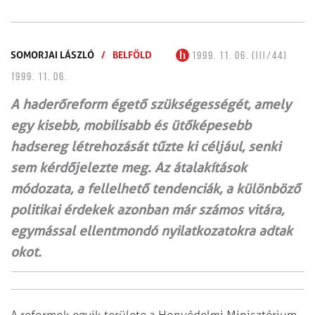
SOMORJAI LÁSZLÓ
/
BELFÖLD
1999. 11. 06. (III/44)
1999. 11. 06.
A haderőreform égető szükségességét, amely
egy kisebb, mobilisabb és ütőképesebb
hadsereg létrehozását tűzte ki céljául, senki
sem kérdőjelezte meg. Az átalakítások
módozata, a fellelhető tendenciák, a különböző
politikai érdekek azonban már számos vitára,
egymással ellentmondó nyilatkozatokra adtak
okot.
A reformok egyik területe a Honvédelmi Minisztérium