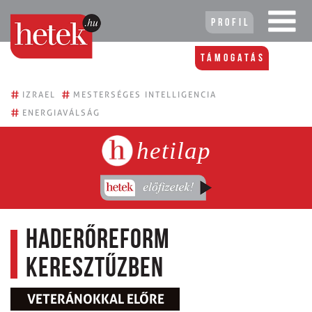
Profil
Támogatás
#
#
IZRAEL
MESTERSÉGES INTELLIGENCIA
#
ENERGIAVÁLSÁG
hetilap
Haderőreform
keresztűzben
VETERÁNOKKAL ELŐRE