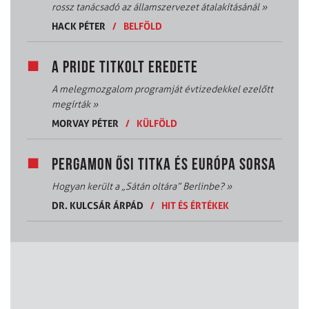
rossz tanácsadó az államszervezet átalakításánál
»
HACK PÉTER
/
BELFÖLD
A PRIDE TITKOLT EREDETE
A melegmozgalom programját évtizedekkel ezelőtt
megírták
»
MORVAY PÉTER
/
KÜLFÖLD
PERGAMON ŐSI TITKA ÉS EURÓPA SORSA
Hogyan került a „Sátán oltára” Berlinbe?
»
DR. KULCSÁR ÁRPÁD
/
HIT ÉS ÉRTÉKEK