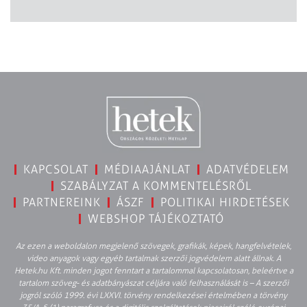
KAPCSOLAT
MÉDIAAJÁNLAT
ADATVÉDELEM
SZABÁLYZAT A KOMMENTELÉSRŐL
PARTNEREINK
ÁSZF
POLITIKAI HIRDETÉSEK
WEBSHOP TÁJÉKOZTATÓ
Az ezen a weboldalon megjelenő szövegek, grafikák, képek, hangfelvételek,
video anyagok vagy egyéb tartalmak szerzői jogvédelem alatt állnak. A
Hetek.hu Kft. minden jogot fenntart a tartalommal kapcsolatosan, beleértve a
tartalom szöveg- és adatbányászat céljára való felhasználását is – A szerzői
jogról szóló 1999. évi LXXVI. törvény rendelkezései értelmében a törvény