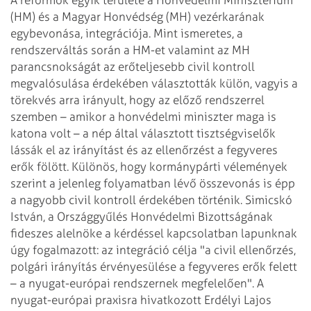
(HM) és a Magyar Honvédség
(MH) vezérkarának
egybevonása, integrációja. Mint ismeretes, a
rendszerváltás során
a HM-et valamint az MH
parancsnokságát az erőteljesebb civil kontroll
megvalósulása
érdekében választották külön, vagyis a
törekvés arra irányult, hogy az előző
rendszerrel
szemben – amikor a honvédelmi miniszter maga is
katona volt – a nép által
választott tisztségviselők
lássák el az irányítást és az ellenőrzést a
fegyveres
erők fölött. Különös, hogy kormánypárti vélemények
szerint a jelenleg
folyamatban lévő összevonás is épp
a nagyobb civil kontroll érdekében történik.
Simicskó
István, a Országgyűlés Honvédelmi Bizottságának
fideszes alelnöke a kérdéssel
kapcsolatban lapunknak
úgy fogalmazott: az integráció célja "a civil ellenőrzés,
polgári irányítás érvényesülése a fegyveres erők felett
– a nyugat-európai
rendszernek megfelelően". A
nyugat-európai praxisra hivatkozott Erdélyi Lajos