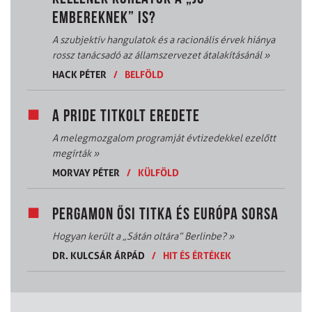
EMBEREKNEK” IS?
A szubjektív hangulatok és a racionális érvek hiánya
rossz tanácsadó az államszervezet átalakításánál
»
HACK PÉTER
/
BELFÖLD
A PRIDE TITKOLT EREDETE
A melegmozgalom programját évtizedekkel ezelőtt
megírták
»
MORVAY PÉTER
/
KÜLFÖLD
PERGAMON ŐSI TITKA ÉS EURÓPA SORSA
Hogyan került a „Sátán oltára” Berlinbe?
»
DR. KULCSÁR ÁRPÁD
/
HIT ÉS ÉRTÉKEK