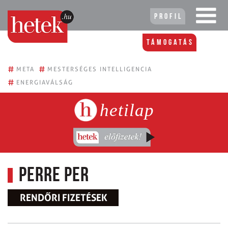
Profil
Támogatás
#
#
META
MESTERSÉGES INTELLIGENCIA
#
ENERGIAVÁLSÁG
hetilap
Perre per
RENDŐRI FIZETÉSEK