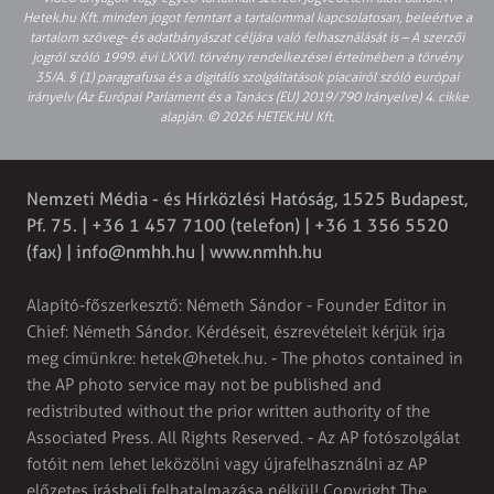
Hetek.hu Kft. minden jogot fenntart a tartalommal kapcsolatosan, beleértve a
tartalom szöveg- és adatbányászat céljára való felhasználását is – A szerzői
jogról szóló 1999. évi LXXVI. törvény rendelkezései értelmében a törvény
35/A. § (1) paragrafusa és a digitális szolgáltatások piacairól szóló európai
irányelv (Az Európai Parlament és a Tanács (EU) 2019/790 Irányelve) 4. cikke
alapján. © 2026 HETEK.HU Kft.
Nemzeti Média - és Hírközlési Hatóság, 1525 Budapest,
Pf. 75. | +36 1 457 7100 (telefon) | +36 1 356 5520
(fax) |
info@nmhh.hu
| www.nmhh.hu
Alapító-főszerkesztő: Németh Sándor - Founder Editor in
Chief: Németh Sándor. Kérdéseit, észrevételeit kérjük írja
meg címünkre:
hetek@hetek.hu
. - The photos contained in
the AP photo service may not be published and
redistributed without the prior written authority of the
Associated Press. All Rights Reserved. - Az AP fotószolgálat
fotóit nem lehet leközölni vagy újrafelhasználni az AP
előzetes írásbeli felhatalmazása nélkül! Copyright The