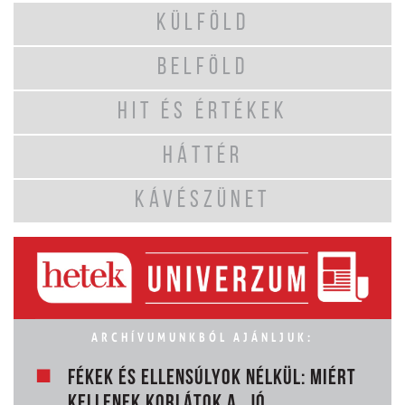
KÜLFÖLD
BELFÖLD
HIT ÉS ÉRTÉKEK
HÁTTÉR
KÁVÉSZÜNET
ARCHÍVUMUNKBÓL AJÁNLJUK:
FÉKEK ÉS ELLENSÚLYOK NÉLKÜL: MIÉRT
KELLENEK KORLÁTOK A „JÓ