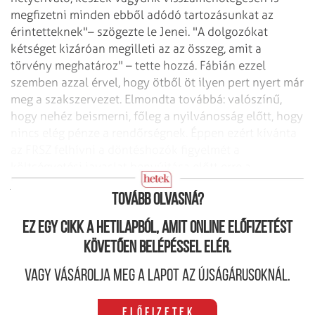
megfizetni minden ebből adódó
tartozásunkat az
érintetteknek"– szögezte le Jenei. "A dolgozókat
kétséget kizáróan
megilleti az az összeg, amit a
törvény meghatároz" – tette hozzá.
Fábián ezzel
szemben azzal érvel, hogy ötből öt ilyen pert nyert már
meg a
szakszervezet. Elmondta továbbá: valószínű,
hogy nehéz beismerni, főleg a nyilvánosság
előtt, hogy
nincs elég pénze a rendőrségnek. Éppen ezért kívánta
az FRSZ felhívni
a döntéshozók figyelmét a
költségvetési javaslat benyújtása előtt erre a
jelenségre.
Tovább olvasná?
Ez egy cikk a hetilapból, amit online előfizetést
követően belépéssel elér.
Vagy vásárolja meg a lapot az újságárusoknál.
Előfizetek