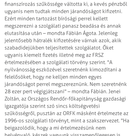
finanszírozás szűkössége
váltotta ki, a kevés pénzből
ugyanis nem tudtak minden járandóságot kifizetni.
Ezért
minden tartozást bírósági perrel kellett
megszerezni a szolgálati panasz beadása és
annak
elutasítása után – mondta Fábián Ágota. Jelenleg
jelentősebb hátralék
kifizetésére várnak azok, akik
szabadidejükben teljesítettek szolgálatot. Őket
ugyanis kiemelt fizetés illetné meg az FRSZ
értelmezésében a szolgálati törvény
szerint. "A
nyilvánosság eszközével szeretnénk kimozdítani a
felelősöket, hogy
ne kelljen minden egyes
járandóságot perrel megszereznünk. Nem szeretnénk
28 ezer
pert végigjátszani" – mondta Fábián.
Jenei
Zoltán, az Országos Rendőr-főkapitányság gazdasági
igazgatója szerint szó
sincs költségvetési
szűkösségről, pusztán az ORFK másként értelmezte az
1996-os
szolgálati törvényt, mint a szakszervezet. "Ha
beigazolódik, hogy a mi értelmezésünk
nem
helyénvaló, készek vagyunk visszamenőlegesen is