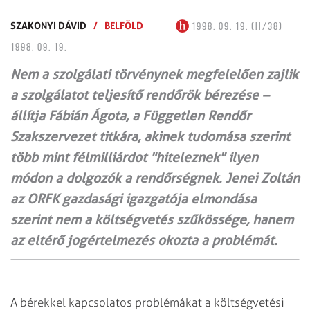
SZAKONYI DÁVID
/
BELFÖLD
1998. 09. 19. (II/38)
1998. 09. 19.
Nem a szolgálati törvénynek megfelelően zajlik
a szolgálatot teljesítő rendőrök bérezése –
állítja Fábián Ágota, a Független Rendőr
Szakszervezet titkára, akinek tudomása szerint
több mint félmilliárdot "hiteleznek" ilyen
módon a dolgozók a rendőrségnek. Jenei Zoltán
az ORFK gazdasági igazgatója elmondása
szerint nem a költségvetés szűkössége, hanem
az eltérő jogértelmezés okozta a problémát.
A bérekkel kapcsolatos problémákat a költségvetési