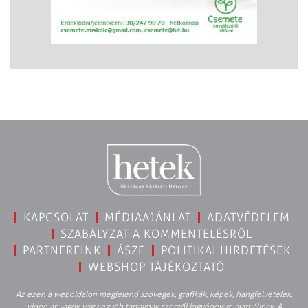
KAPCSOLAT
MÉDIAAJÁNLAT
ADATVÉDELEM
SZABÁLYZAT A KOMMENTELÉSRŐL
PARTNEREINK
ÁSZF
POLITIKAI HIRDETÉSEK
WEBSHOP TÁJÉKOZTATÓ
Az ezen a weboldalon megjelenő szövegek, grafikák, képek, hangfelvételek,
video anyagok vagy egyéb tartalmak szerzői jogvédelem alatt állnak. A