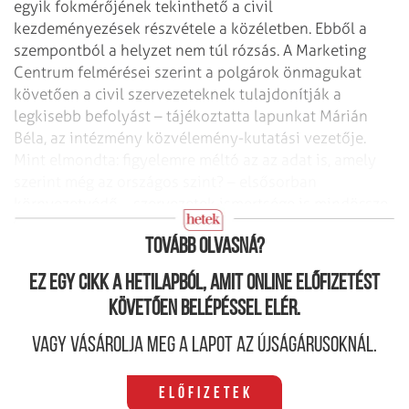
egyik fokmérőjének
tekinthető a civil
kezdeményezések részvétele a közéletben. Ebből a
szempontból a
helyzet nem túl rózsás. A Marketing
Centrum felmérései szerint a polgárok önmagukat
követően a civil szervezeteknek tulajdonítják a
legkisebb befolyást –
tájékoztatta lapunkat Márián
Béla, az intézmény közvélemény-kutatási vezetője.
Mint elmondta: figyelemre méltó az az adat is, amely
szerint még az országos szint?
– elsősorban
környezetvédő – szervezetek ismertsége is mindössze
harminc
százalék körül mozog.
Tovább olvasná?
Ez egy cikk a hetilapból, amit online előfizetést
követően belépéssel elér.
Vagy vásárolja meg a lapot az újságárusoknál.
Előfizetek