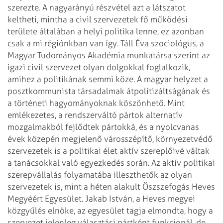
szerezte. A nagyarányú részvétel azt a látszatot
keltheti, mintha a civil szervezetek fő működési
területe általában a helyi
politika lenne, ez azonban
csak a mi régiónkban van így. Táll Éva szociológus, a
Magyar Tudományos Akadémia munkatársa szerint az
igazi civil szervezet olyan dolgokkal
foglalkozik,
amihez a politikának semmi köze. A magyar helyzet a
posztkommunista
társadalmak átpolitizáltságának és
a történeti hagyományoknak köszönhető. Mint
emlékezetes, a rendszerváltó pártok alternatív
mozgalmakból fejlődtek pártokká,
és a nyolcvanas
évek közepén megjelenő városszépítő, környezetvédő
szervezetek
is a politikai élet aktív szereplőivé váltak
a tanácsokkal való egyezkedés során.
Az aktív politikai
szerepvállalás folyamatába illeszthetők az olyan
szervezetek is,
mint a héten alakult Öszszefogás Heves
Megyéért Egyesület. Jakab István, a Heves
megyei
közgyűlés elnöke, az egyesület tagja elmondta, hogy a
szervezet jelenleg
választási pártként funkcionál, de