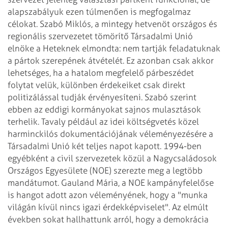
alapszabályuk ezen túlmenően is megfogalmaz
célokat. Szabó Miklós, a mintegy hetvenöt országos és
regionális szervezetet
tömörítő Társadalmi Unió
elnöke a Heteknek elmondta: nem tartják feladatuknak
a
pártok szerepének átvételét. Ez azonban csak akkor
lehetséges, ha a hatalom
megfelelő párbeszédet
folytat velük, különben érdekeiket csak direkt
politizálással tudják érvényesíteni. Szabó szerint
ebben az eddigi kormányokat
sajnos mulasztások
terhelik. Tavaly például az idei költségvetés közel
harminckilós dokumentációjának véleményezésére a
Társadalmi Unió két teljes
napot kapott.
1994-ben
egyébként a civil szervezetek közül a Nagycsaládosok
Országos Egyesülete
(NOE) szerezte meg a legtöbb
mandátumot. Gauland Mária, a NOE kampányfelelőse
is
hangot adott azon véleményének, hogy a "munka
világán kívül nincs igazi
érdekképviselet".
Az elmúlt
években sokat hallhattunk arról, hogy a demokrácia