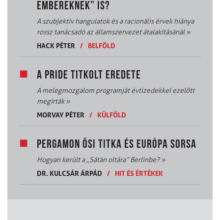
EMBEREKNEK” IS?
A szubjektív hangulatok és a racionális érvek hiánya
rossz tanácsadó az államszervezet átalakításánál
»
HACK PÉTER
/
BELFÖLD
A PRIDE TITKOLT EREDETE
A melegmozgalom programját évtizedekkel ezelőtt
megírták
»
MORVAY PÉTER
/
KÜLFÖLD
PERGAMON ŐSI TITKA ÉS EURÓPA SORSA
Hogyan került a „Sátán oltára” Berlinbe?
»
DR. KULCSÁR ÁRPÁD
/
HIT ÉS ÉRTÉKEK