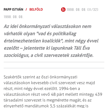
PAPP ISTVÁN
/
BELFÖLD
1998. 08. 08. (II/32)
1998. 08. 08.
Az idei önkormányzati választásokon nem
várhatók olyan "vad és politikailag
értelmezhetetlen koalíciók", mint négy évvel
ezelőtt – jelentette ki lapunknak Táll Éva
szociológus, a civil szervezetek szakértője.
Szakértők szerint az őszi önkormányzati
választásokon kevesebb civil szervezet
vesz majd
részt, mint négy évvel ezelőtt. 1994-ben a
választásokon részt vevő 48
párt mellett mintegy 439
társadalmi szervezet is megmérette magát, és az
elnyerhető
mandátumok 5,5 százalékát meg is