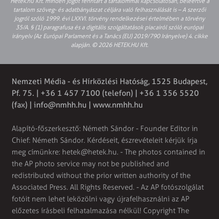
Hetek.hu Kft. minden jogot fenntart a tartalommal kapcsolatosan, beleértve a
tartalom szöveg- és adatbányászat céljára való felhasználását is – A szerzői
jogról szóló 1999. évi LXXVI. törvény rendelkezései értelmében a törvény
35/A. § (1) paragrafusa és a digitális szolgáltatások piacairól szóló európai
irányelv (Az Európai Parlament és a Tanács (EU) 2019/790 Irányelve) 4. cikke
alapján. © 2026 HETEK.HU Kft.
Nemzeti Média - és Hírközlési Hatóság, 1525 Budapest,
Pf. 75. | +36 1 457 7100 (telefon) | +36 1 356 5520
(fax) |
info@nmhh.hu
| www.nmhh.hu
Alapító-főszerkesztő: Németh Sándor - Founder Editor in
Chief: Németh Sándor. Kérdéseit, észrevételeit kérjük írja
meg címünkre:
hetek@hetek.hu
. - The photos contained in
the AP photo service may not be published and
redistributed without the prior written authority of the
Associated Press. All Rights Reserved. - Az AP fotószolgálat
fotóit nem lehet leközölni vagy újrafelhasználni az AP
előzetes írásbeli felhatalmazása nélkül! Copyright The