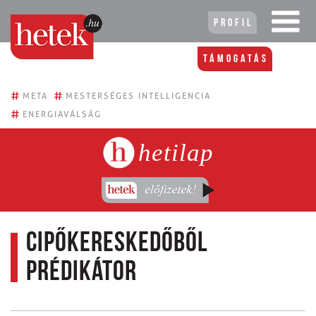
Profil
Támogatás
#
#
META
MESTERSÉGES INTELLIGENCIA
#
ENERGIAVÁLSÁG
hetilap
Cipőkereskedőből
prédikátor