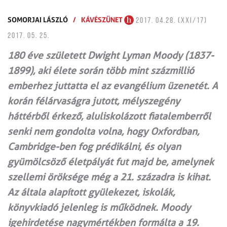
SOMORJAI LÁSZLÓ
/
KÁVÉSZÜNET
2017. 04.28. (XXI/17)
2017. 05. 25.
180 éve született Dwight Lyman Moody (1837-
1899), aki élete során több mint százmillió
emberhez juttatta el az evangélium üzenetét. A
korán félárvaságra jutott, mélyszegény
háttérből érkező, aluliskolázott fiatalemberről
senki nem gondolta volna, hogy Oxfordban,
Cambridge-ben fog prédikálni, és olyan
gyümölcsöző életpályát fut majd be, amelynek
szellemi öröksége még a 21. századra is kihat.
Az általa alapított gyülekezet, iskolák,
könyvkiadó jelenleg is működnek. Moody
igehirdetése nagymértékben formálta a 19.