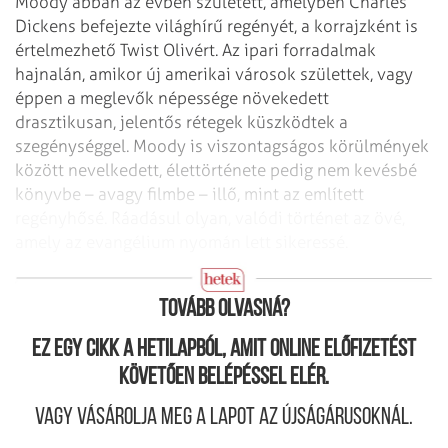
Moody abban az évben született, amelyben Charles
Dickens befejezte világhírű regényét, a korrajzként is
értelmezhető Twist Olivért. Az ipari forradalmak
hajnalán, amikor új amerikai városok születtek, vagy
éppen a meglevők népessége növekedett
drasztikusan, jelentős rétegek küszködtek a
szegénységgel. Moody is viszontagságos körülmények
között nevelkedett, élettörténete pedig nem kevésbé
könyvbe – avagy filmbe – illő, mint az említett
regényhősé. Ráadásul olyan, valódi történet az övé,
amely az evangélium nyomán lett sikeressé.
Az árral szemben
Tovább olvasná?
Ez egy cikk a hetilapból, amit online előfizetést
követően belépéssel elér.
Vagy vásárolja meg a lapot az újságárusoknál.