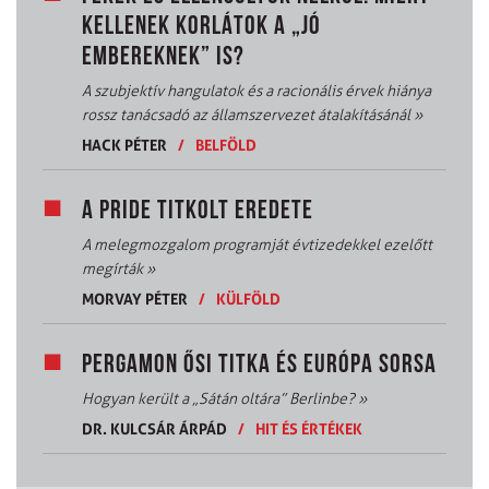
KELLENEK KORLÁTOK A „JÓ
EMBEREKNEK” IS?
A szubjektív hangulatok és a racionális érvek hiánya
rossz tanácsadó az államszervezet átalakításánál
»
HACK PÉTER
/
BELFÖLD
A PRIDE TITKOLT EREDETE
A melegmozgalom programját évtizedekkel ezelőtt
megírták
»
MORVAY PÉTER
/
KÜLFÖLD
PERGAMON ŐSI TITKA ÉS EURÓPA SORSA
Hogyan került a „Sátán oltára” Berlinbe?
»
DR. KULCSÁR ÁRPÁD
/
HIT ÉS ÉRTÉKEK