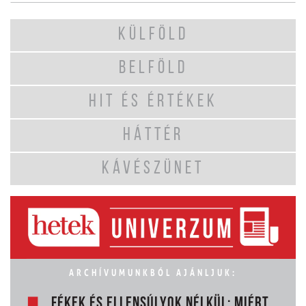
KÜLFÖLD
BELFÖLD
HIT ÉS ÉRTÉKEK
HÁTTÉR
KÁVÉSZÜNET
ARCHÍVUMUNKBÓL AJÁNLJUK:
FÉKEK ÉS ELLENSÚLYOK NÉLKÜL: MIÉRT