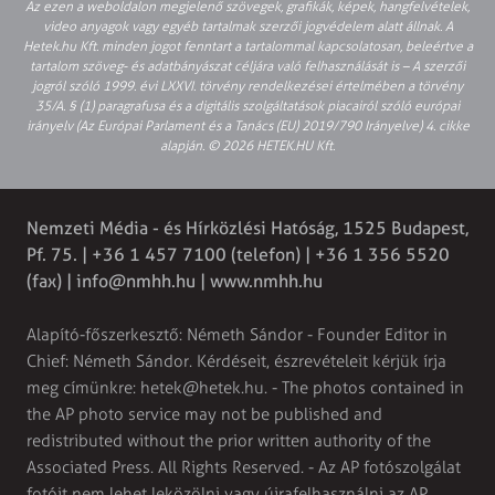
Az ezen a weboldalon megjelenő szövegek, grafikák, képek, hangfelvételek,
video anyagok vagy egyéb tartalmak szerzői jogvédelem alatt állnak. A
Hetek.hu Kft. minden jogot fenntart a tartalommal kapcsolatosan, beleértve a
tartalom szöveg- és adatbányászat céljára való felhasználását is – A szerzői
jogról szóló 1999. évi LXXVI. törvény rendelkezései értelmében a törvény
35/A. § (1) paragrafusa és a digitális szolgáltatások piacairól szóló európai
irányelv (Az Európai Parlament és a Tanács (EU) 2019/790 Irányelve) 4. cikke
alapján. © 2026 HETEK.HU Kft.
Nemzeti Média - és Hírközlési Hatóság, 1525 Budapest,
Pf. 75. | +36 1 457 7100 (telefon) | +36 1 356 5520
(fax) |
info@nmhh.hu
| www.nmhh.hu
Alapító-főszerkesztő: Németh Sándor - Founder Editor in
Chief: Németh Sándor. Kérdéseit, észrevételeit kérjük írja
meg címünkre:
hetek@hetek.hu
. - The photos contained in
the AP photo service may not be published and
redistributed without the prior written authority of the
Associated Press. All Rights Reserved. - Az AP fotószolgálat
fotóit nem lehet leközölni vagy újrafelhasználni az AP