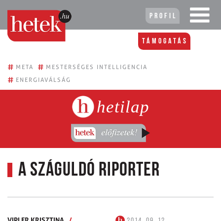
Profil
Támogatás
#
#
META
MESTERSÉGES INTELLIGENCIA
#
ENERGIAVÁLSÁG
hetilap
A száguldó riporter
VIPLER KRISZTINA
/
2014. 09. 12.