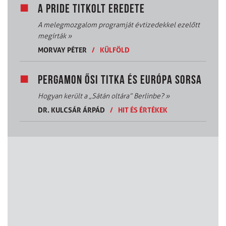
A PRIDE TITKOLT EREDETE
A melegmozgalom programját évtizedekkel ezelőtt
megírták
»
MORVAY PÉTER
/
KÜLFÖLD
PERGAMON ŐSI TITKA ÉS EURÓPA SORSA
Hogyan került a „Sátán oltára” Berlinbe?
»
DR. KULCSÁR ÁRPÁD
/
HIT ÉS ÉRTÉKEK