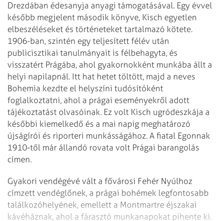
Drezdában édesanyja anyagi támogatásával. Egy évvel
később megjelent második könyve, Kisch egyetlen
elbeszéléseket és történeteket tartalmazó kötete.
1906-ban, szintén egy teljesített félév után
publicisztikai tanulmányait is félbehagyta, és
visszatért Prágába, ahol gyakornokként munkába állt a
helyi napilapnál. Itt hat hetet töltött, majd a neves
Bohemia kezdte el helyszíni tudósítóként
foglalkoztatni, ahol a prágai eseményekről adott
tájékoztatást olvasóinak. Ez volt Kisch ugródeszkája a
későbbi kiemelkedő és a mai napig meghatározó
újságírói és riporteri munkásságához. A fiatal Egonnak
1910-től már állandó rovata volt Prágai barangolás
címen.
Gyakori vendégévé vált a fővárosi Fehér Nyúlhoz
címzett vendéglőnek, a prágai bohémek legfontosabb
találkozóhelyének, emellett a Montmartre éjszakai
kávéháznak, ahol a fárasztó munkanapokat pihente ki.