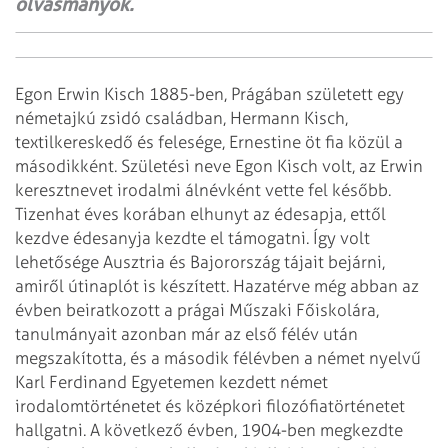
olvasmányok.
Egon Erwin Kisch 1885-ben, Prágában született egy
németajkú zsidó családban, Hermann Kisch,
textilkereskedő és felesége, Ernestine öt fia közül a
másodikként. Születési neve Egon Kisch volt, az Erwin
keresztnevet irodalmi álnévként vette fel később.
Tizenhat éves korában elhunyt az édesapja, ettől
kezdve édesanyja kezdte el támogatni. Így volt
lehetősége Ausztria és Bajorország tájait bejárni,
amiről útinaplót is készített. Hazatérve még abban az
évben beiratkozott a prágai Műszaki Főiskolára,
tanulmányait azonban már az első félév után
megszakította, és a második félévben a német nyelvű
Karl Ferdinand Egyetemen kezdett német
irodalomtörténetet és középkori filozófiatörténetet
hallgatni. A következő évben, 1904-ben megkezdte