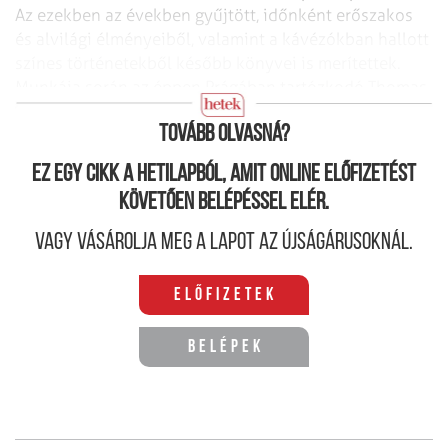
Az ezekben az években gyűjtött, időnként erőszakos
és alvilági élményeiből, valamint a kávézókban hallott
színes történetekből később könyvei is merítettek.
Munkája során az éppen Prágában tartózkodó Thomas
Alva Edisonnal is készített interjút.
Tovább olvasná?
Ez egy cikk a hetilapból, amit online előfizetést
követően belépéssel elér.
Vagy vásárolja meg a lapot az újságárusoknál.
Előfizetek
Belépek