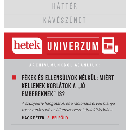
HÁTTÉR
KÁVÉSZÜNET
ARCHÍVUMUNKBÓL AJÁNLJUK:
FÉKEK ÉS ELLENSÚLYOK NÉLKÜL: MIÉRT
KELLENEK KORLÁTOK A „JÓ
EMBEREKNEK” IS?
A szubjektív hangulatok és a racionális érvek hiánya
rossz tanácsadó az államszervezet átalakításánál
»
HACK PÉTER
/
BELFÖLD