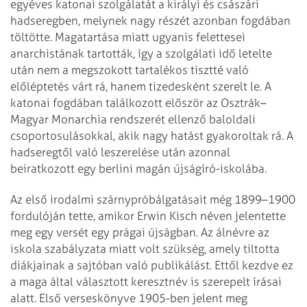
egyéves katonai szolgálatát a királyi és császári
hadseregben, melynek nagy részét azonban fogdában
töltötte. Magatartása miatt ugyanis felettesei
anarchistának tartották, így a szolgálati idő letelte
után nem a megszokott tartalékos tisztté való
előléptetés várt rá, hanem tizedesként szerelt le. A
katonai fogdában találkozott először az Osztrák–
Magyar Monarchia rendszerét ellenző baloldali
csoportosulásokkal, akik nagy hatást gyakoroltak rá. A
hadseregtől való leszerelése után azonnal
beiratkozott egy berlini magán újságíró-iskolába.
Az első irodalmi szárnypróbálgatásait még 1899–1900
fordulóján tette, amikor Erwin Kisch néven jelentette
meg egy versét egy prágai újságban. Az álnévre az
iskola szabályzata miatt volt szükség, amely tiltotta
diákjainak a sajtóban való publikálást. Ettől kezdve ez
a maga által választott keresztnév is szerepelt írásai
alatt. Első verseskönyve 1905-ben jelent meg