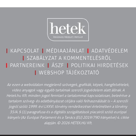
KAPCSOLAT
MÉDIAAJÁNLAT
ADATVÉDELEM
SZABÁLYZAT A KOMMENTELÉSRŐL
PARTNEREINK
ÁSZF
POLITIKAI HIRDETÉSEK
WEBSHOP TÁJÉKOZTATÓ
Az ezen a weboldalon megjelenő szövegek, grafikák, képek, hangfelvételek,
video anyagok vagy egyéb tartalmak szerzői jogvédelem alatt állnak. A
Hetek.hu Kft. minden jogot fenntart a tartalommal kapcsolatosan, beleértve a
tartalom szöveg- és adatbányászat céljára való felhasználását is – A szerzői
jogról szóló 1999. évi LXXVI. törvény rendelkezései értelmében a törvény
35/A. § (1) paragrafusa és a digitális szolgáltatások piacairól szóló európai
irányelv (Az Európai Parlament és a Tanács (EU) 2019/790 Irányelve) 4. cikke
alapján. © 2026 HETEK.HU Kft.