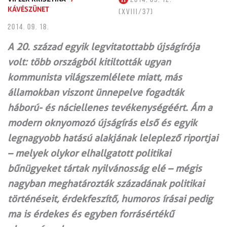
KÁVÉSZÜNET
(XVIII/37)
2014. 09. 18.
A 20. század egyik legvitatottabb újságírója
volt: több országból kitiltották ugyan
kommunista világszemlélete miatt, más
államokban viszont ünnepelve fogadták
háború- és náciellenes tevékenységéért. Ám a
modern oknyomozó újságírás első és egyik
legnagyobb hatású alakjának leleplező riportjai
– melyek olykor elhall­gatott politikai
bűnügyeket tártak nyilvánosság elé – mégis
nagyban meghatározták századának politikai
történéseit, érdekfeszítő, humoros írásai pedig
ma is érdekes és egyben forrásértékű