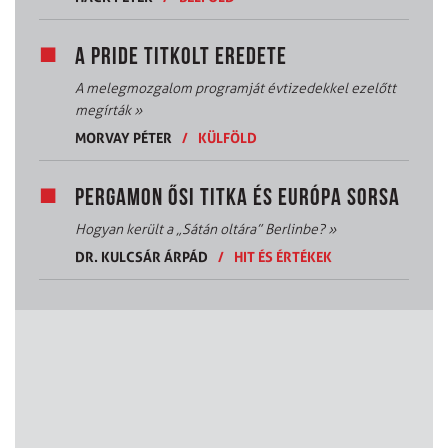
A PRIDE TITKOLT EREDETE
A melegmozgalom programját évtizedekkel ezelőtt
megírták
»
MORVAY PÉTER
/
KÜLFÖLD
PERGAMON ŐSI TITKA ÉS EURÓPA SORSA
Hogyan került a „Sátán oltára” Berlinbe?
»
DR. KULCSÁR ÁRPÁD
/
HIT ÉS ÉRTÉKEK