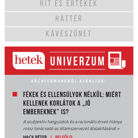
HIT ÉS ÉRTÉKEK
HÁTTÉR
KÁVÉSZÜNET
ARCHÍVUMUNKBÓL AJÁNLJUK:
FÉKEK ÉS ELLENSÚLYOK NÉLKÜL: MIÉRT
KELLENEK KORLÁTOK A „JÓ
EMBEREKNEK” IS?
A szubjektív hangulatok és a racionális érvek hiánya
rossz tanácsadó az államszervezet átalakításánál
»
HACK PÉTER
/
BELFÖLD