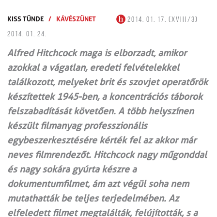
KISS TÜNDE
/
KÁVÉSZÜNET
2014. 01. 17. (XVIII/3)
2014. 01. 24.
Alfred Hitchcock maga is elborzadt, amikor
azokkal a vágatlan, eredeti felvételekkel
találkozott, melyeket brit és szovjet operatőrök
készítettek 1945-ben, a koncentrációs táborok
felszabadítását követően. A több helyszínen
készült filmanyag professzionális
egybeszerkesztésére kérték fel az akkor már
neves filmrendezőt. Hitchcock nagy műgonddal
és nagy sokára gyúrta készre a
dokumentumfilmet, ám azt végül soha nem
mutathatták be teljes terjedelmében. Az
elfeledett filmet megtalálták, felújították, s a