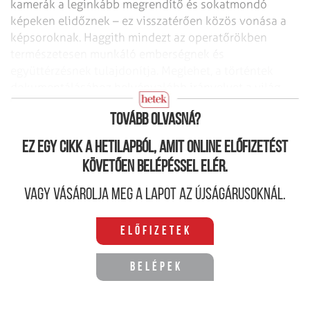
kamerák a leginkább megrendítő és sokatmondó
képeken elidőznek – ez visszatérően közös vonása a
képsoroknak. Haggith mindezt az operatőrökben
természetesen munkáló emberségnek és
együttérzésnek tulajdonítja. Meglehet, a történtek
dokumentálásához helyénvalóbb irányelvet a világ
legragyogóbb művésze sem adhatott volna.
Tovább olvasná?
Ez egy cikk a hetilapból, amit online előfizetést
követően belépéssel elér.
Vagy vásárolja meg a lapot az újságárusoknál.
Előfizetek
Belépek