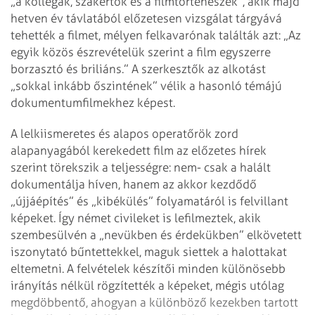
„a kollégák, szakértők és a filmtörténészek”, akik majd
hetven év távlatából előzetesen vizsgálat tárgyává
tehették a filmet, mélyen felkavarónak találták azt: „Az
egyik közös észrevételük szerint a film egyszerre
borzasztó és briliáns.” A szerkesztők az alkotást
„sokkal inkább őszintének” vélik a hasonló témájú
dokumentumfilmekhez képest.
A lelkiismeretes és alapos operatőrök zord
alapanyagából kerekedett film az előzetes hírek
szerint törekszik a teljességre: nem- csak a halált
dokumentálja híven, hanem az akkor kezdődő
„újjáépítés” és „kibékülés” folyamatáról is felvillant
képeket. Így német civileket is lefilmeztek, akik
szembesülvén a „nevükben és érdekükben” elkövetett
iszonytató bűntettekkel, maguk siettek a halottakat
eltemetni. A felvételek készítői minden különösebb
irányítás nélkül rögzítették a képeket, mégis utólag
megdöbbentő, ahogyan a különböző kezekben tartott