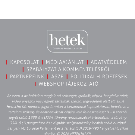
KAPCSOLAT
MÉDIAAJÁNLAT
ADATVÉDELEM
SZABÁLYZAT A KOMMENTELÉSRŐL
PARTNEREINK
ÁSZF
POLITIKAI HIRDETÉSEK
WEBSHOP TÁJÉKOZTATÓ
Az ezen a weboldalon megjelenő szövegek, grafikák, képek, hangfelvételek,
video anyagok vagy egyéb tartalmak szerzői jogvédelem alatt állnak. A
Hetek.hu Kft. minden jogot fenntart a tartalommal kapcsolatosan, beleértve a
tartalom szöveg- és adatbányászat céljára való felhasználását is – A szerzői
jogról szóló 1999. évi LXXVI. törvény rendelkezései értelmében a törvény
35/A. § (1) paragrafusa és a digitális szolgáltatások piacairól szóló európai
irányelv (Az Európai Parlament és a Tanács (EU) 2019/790 Irányelve) 4. cikke
alapján. © 2026 HETEK.HU Kft.