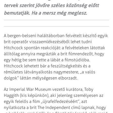
tervek szerint jövőre széles közönség előtt
bemutatják. Ha a mersz még meglesz.
A bergen-belseni haláltáborban felvételt készítő egyik
brit operatőr visszaemlékezéséből lehet tudni
Hitchcock spontán reakcióját: a felvételeken látottak
állítólag annyira megrázták a brit filmrendezőt, hogy
egy hétig be sem tette a lábát a filmstúdióba.
Hitchcock lehetett bár a feszültségkeltés és a
rémületes látványalkotás nagymestere, „a valós
dolgok” láttán mélységesen elborzadt.
Az Imperial War Museum vezető kurátora, Toby
Haggith (kis képünkön), aki jelenleg személyesen az
egyik felelős a film „újrafelfedezéséért”, azt
nyilatkozta a brit The Independent című lapnak, hogy