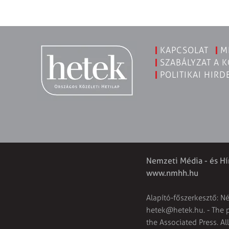
KAPCSOLAT
M
SZABÁLYZAT A 
POLITIKAI HIRD
Nemzeti Média - és Hí
www.nmhh.hu
Alapító-főszerkesztő: N
hetek@hetek.hu
. - The
the Associated Press. Al