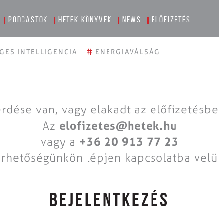
Podcastok
Hetek könyvek
News
Előfizetés
#
GES INTELLIGENCIA
ENERGIAVÁLSÁG
rdése van, vagy elakadt az előfizetésb
Az
elofizetes@hetek.hu
vagy a
+36 20 913 77 23
érhetőségünkön lépjen kapcsolatba velü
BEJELENTKEZÉS