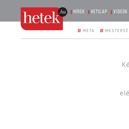
Hírek
Hetilap
Videók
#
#
META
MESTERSÉ
Ké
el