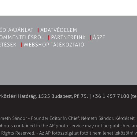
ÉDIAAJÁNLAT
ADATVÉDELEM
KOMMENTELÉSRŐL
PARTNEREINK
ÁSZF
ETÉSEK
WEBSHOP TÁJÉKOZTATÓ
rközlési Hatóság, 1525 Budapest, Pf. 75. | +36 1 457 7100 (te
émeth Sándor - Founder Editor in Chief: Németh Sándor. Kérdéseit, 
 photos contained in the AP photo service may not be published and
l Rights Reserved. - Az AP fotószolgálat fotóit nem lehet leközölni 