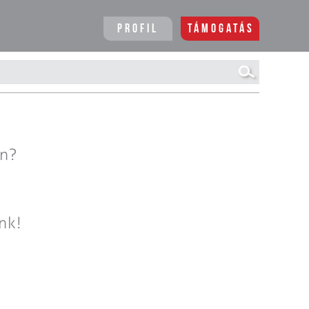
Profil
Támogatás
en?
nk!