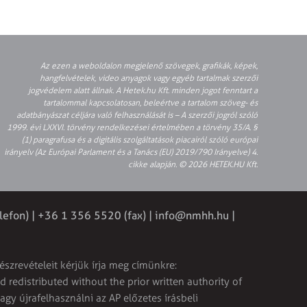
Az ezen a weboldalon megjelenő szövegek, grafikák, képek,
hangfelvételek, video anyagok vagy egyéb tartalmak szerzői
jogvédelem alatt állnak. A Hetek.hu Kft. minden jogot fenntart a
tartalommal kapcsolatosan, beleértve a tartalom szöveg- és
adatbányászat céljára való felhasználását is – A szerzői jogról szóló
1999. évi LXXVI. törvény rendelkezései értelmében a törvény 35/A. §
(1) paragrafusa és a digitális szolgáltatások piacairól szóló európai
irányelv (Az Európai Parlament és a Tanács (EU) 2019/790 Irányelve) 4.
cikke alapján. © 2026 HETEK.HU Kft.
lefon) | +36 1 356 5520 (fax) |
info@nmhh.hu
|
észrevételeit kérjük írja meg címünkre:
 redistributed without the prior written authority of
vagy újrafelhasználni az AP előzetes írásbeli