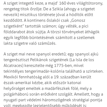
A sziget integető keze, a majd’ 160 éves világítótorony,
rengeteg titok őrzője. De a Szikla (ahogy a szigetet
nevezik) misztikus története jóval a hódítók előtt
kezdődött. A kontinens őslakói csak „Gonosz
szigetként” tartották számon; úgy vélték, a pici
földdarabot átok sújtja. A törzsi törvényeket áthágók
egyik legfőbb büntetésének számított a szellemek
lakta szigetre való száműzés.
A sziget mai neve spanyol eredetű; egy spanyol ajkú
tengerésztiszt Pelikánok szigetének (La Isla de los
Alcatraces) keresztelte még 1775-ben, mivel
tekintélyes tengeri­­madár-kolónia található a szirteken.
Mexikói fennhatóság alól a 19. században került
észak-amerikai kézbe, akik először katonai
helyőrséget emeltek a madárfészkek fölé, mely a
polgárháború során erődként szolgált. Amellett, hogy a
nyugati part védelmi háromszögének stratégiai pontja
volt, megkezdte legjelentősebb működését is: