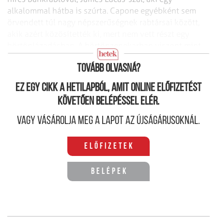
alkalommal hátba is szúrta. Capone egyébként sem
örvendett túl nagy népszerűségnek rabtársai között,
akik azért közösítették ki, mert nem vett részt egy
börtönlázadásban. A börtönzenekarban viszont mint
bendzsós vállalt szerepet. Öt év múlva szabadult.
Tovább olvasná?
Ez egy cikk a hetilapból, amit online előfizetést
követően belépéssel elér.
Vagy vásárolja meg a lapot az újságárusoknál.
Előfizetek
Belépek