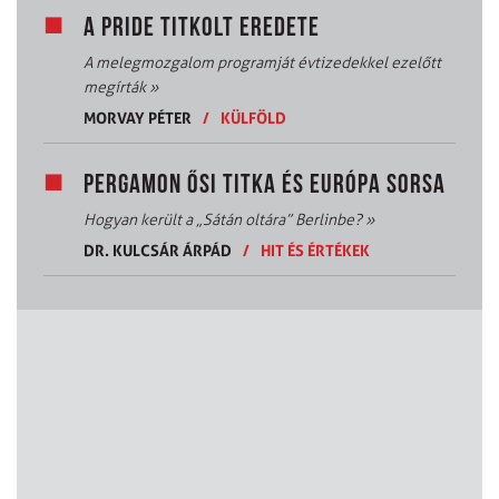
A PRIDE TITKOLT EREDETE
A melegmozgalom programját évtizedekkel ezelőtt
megírták
»
MORVAY PÉTER
/
KÜLFÖLD
PERGAMON ŐSI TITKA ÉS EURÓPA SORSA
Hogyan került a „Sátán oltára” Berlinbe?
»
DR. KULCSÁR ÁRPÁD
/
HIT ÉS ÉRTÉKEK