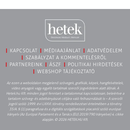
KAPCSOLAT
MÉDIAAJÁNLAT
ADATVÉDELEM
SZABÁLYZAT A KOMMENTELÉSRŐL
PARTNEREINK
ÁSZF
POLITIKAI HIRDETÉSEK
WEBSHOP TÁJÉKOZTATÓ
Az ezen a weboldalon megjelenő szövegek, grafikák, képek, hangfelvételek,
video anyagok vagy egyéb tartalmak szerzői jogvédelem alatt állnak. A
Hetek.hu Kft. minden jogot fenntart a tartalommal kapcsolatosan, beleértve a
tartalom szöveg- és adatbányászat céljára való felhasználását is – A szerzői
jogról szóló 1999. évi LXXVI. törvény rendelkezései értelmében a törvény
35/A. § (1) paragrafusa és a digitális szolgáltatások piacairól szóló európai
irányelv (Az Európai Parlament és a Tanács (EU) 2019/790 Irányelve) 4. cikke
alapján. © 2026 HETEK.HU Kft.