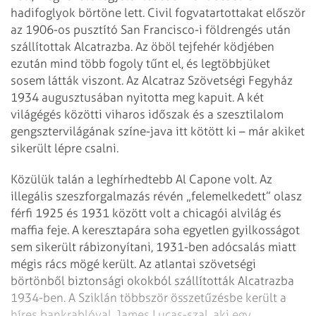
hadifoglyok börtöne lett. Civil fogvatartottakat először
az 1906-os pusztító San Francisco-i földrengés után
szállítottak Alcatrazba. Az öböl tejfehér ködjében
ezután mind több fogoly tűnt el, és legtöbbjüket
sosem látták viszont. Az Alcatraz Szövetségi Fegyház
1934 augusztusában nyitotta meg kapuit. A két
világégés közötti viharos időszak és a szesztilalom
gengsztervilágának színe-java itt kötött ki – már akiket
sikerült lépre csalni.
Közülük talán a leghírhedtebb Al Capone volt. Az
illegális szeszforgalmazás révén „felemelkedett” olasz
férfi 1925 és 1931 között volt a chicagói alvilág és
maffia feje. A keresztapára soha egyetlen gyilkosságot
sem sikerült rábizonyítani, 1931-ben adócsalás miatt
mégis rács mögé került. Az atlantai szövetségi
börtönből biztonsági okokból szállították Alcatrazba
1934-ben. A Sziklán többször összetűzésbe került a
híres bankrablóval, James Lucas-szal, aki egy