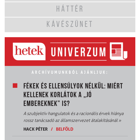
HÁTTÉR
KÁVÉSZÜNET
ARCHÍVUMUNKBÓL AJÁNLJUK:
FÉKEK ÉS ELLENSÚLYOK NÉLKÜL: MIÉRT
KELLENEK KORLÁTOK A „JÓ
EMBEREKNEK” IS?
A szubjektív hangulatok és a racionális érvek hiánya
rossz tanácsadó az államszervezet átalakításánál
»
HACK PÉTER
/
BELFÖLD