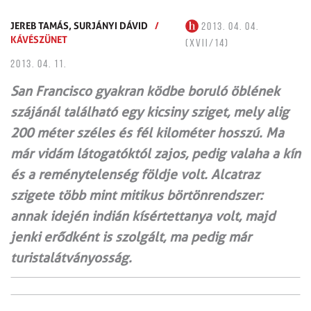
JEREB TAMÁS,
SURJÁNYI DÁVID
/
2013. 04. 04.
KÁVÉSZÜNET
(XVII/14)
2013. 04. 11.
San Francisco gyakran ködbe boruló öblének
szájánál található egy kicsiny sziget, mely alig
200 méter széles és fél kilométer hosszú. Ma
már vidám látogatóktól zajos, pedig valaha a kín
és a reménytelenség földje volt. Alcatraz
szigete több mint mitikus börtönrendszer:
annak idején indián kísértettanya volt, majd
jenki erődként is szolgált, ma pedig már
turistalátványosság.