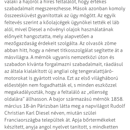
valaki a hajóról a híres feltalálót, hogy értékes
szabadalmait megszerezhesse. Mások azonban komoly
összeesküvést gyanítottak az ügy mögött. Az egyik
feltevés szerint a kőolajcégek ügynökei tették el láb
alól, mivel Diesel a növényi olajok használatának
előnyeit hangoztatta, mely alapvetően a
mezőgazdaság érdekeit szolgálta. Az olvasók zöme
abban hitt, hogy a német titkosszolgálat segítette át a
másvilágra. A mérnök ugyanis nemzetközi úton és
szabadon kívánta forgalmazni szabadalmait, ráadásul
az általa kialakított új angliai cég tengeralattjáró-
motorokat is gyártott volna. Ezt az első világháború
előestéjén nem fogadhatták el, s minden eszközzel
megakadályozták, hogy a feltaláló az „ellenség
oldalára” állhasson.
A bajor származású mérnök 1858.
március 18-án Párizsban látta meg a napvilágot Rudolf
Christian Karl Diesel néven, miután szülei
Franciaországba települtek át. Apja bőrtermékeket
készített, anyja angol nyelvet tanított, s mindketten