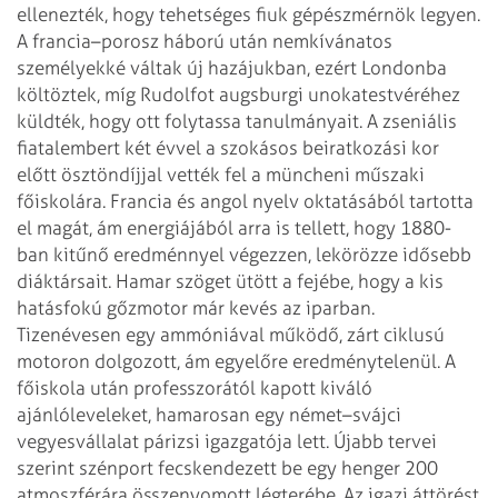
ellenezték, hogy tehetséges fiuk gépészmérnök legyen.
A francia–porosz háború után nemkívánatos
személyekké váltak új hazájukban, ezért Londonba
költöztek, míg Rudolfot augsburgi unokatestvéréhez
küldték, hogy ott folytassa tanulmányait. A zseniális
fiatalembert két évvel a szokásos beiratkozási kor
előtt ösztöndíjjal vették fel a müncheni műszaki
főiskolára. Francia és angol nyelv oktatásából tartotta
el magát, ám energiájából arra is tellett, hogy 1880-
ban kitűnő eredménnyel végezzen, lekörözze idősebb
diáktársait.
Hamar szöget ütött a fejébe, hogy a kis
hatásfokú gőzmotor már kevés az iparban.
Tizenévesen egy ammóniával működő, zárt ciklusú
motoron dolgozott, ám egyelőre eredménytelenül. A
főiskola után professzorától kapott kiváló
ajánlóleveleket, hamarosan egy német–svájci
vegyesvállalat párizsi igazgatója lett. Újabb tervei
szerint szénport fecskendezett be egy henger 200
atmoszférára összenyomott légterébe. Az igazi áttörést