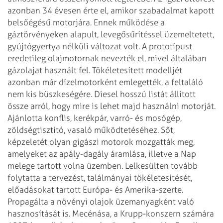
azonban 34 évesen érte el, amikor szabadalmat kapott
belsőégésű motorjára. Ennek mű­kö­dése a
gáztörvényeken alapult, levegősűrítéssel üzemeltetett,
gyújtógyertya nélküli változat volt. A prototípust
eredetileg olajmotornak nevezték el, mivel általában
gázolajat használt fel. Tökéletesített modelljét
azonban már dízelmotorként emlegették, a feltaláló
nem kis büszkeségére.
Diesel hosszú listát állított
össze arról, hogy mire is lehet majd használni motorját.
Ajánlotta konflis, kerékpár, varró- és mosógép,
zöldségtisztító, vasaló működtetéséhez. Sőt,
képzeletét olyan gigászi motorok mozgatták meg,
amelyeket az apály-dagály áramlása, illetve a Nap
melege tartott volna üzemben. Lelkesülten tovább
folytatta a tervezést, találmányai tökéletesítését,
előadásokat tartott Európa- és Amerika-szerte.
Propagálta a növényi olajok üzemanyagként való
hasznosítását is. Mecénása, a Krupp-konszern számára