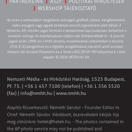
PARTNEREINK
ÁSZF
POLITIKAI HIRDETÉSEK
WEBSHOP TÁJÉKOZTATÓ
Az ezen a weboldalon megjelenő szövegek, grafikák, képek, hangfelvételek,
video anyagok vagy egyéb tartalmak szerzői jogvédelem alatt állnak. A
Hetek.hu Kft. minden jogot fenntart a tartalommal kapcsolatosan, beleértve a
tartalom szöveg- és adatbányászat céljára való felhasználását is – A szerzői
jogról szóló 1999. évi LXXVI. törvény rendelkezései értelmében a törvény
35/A. § (1) paragrafusa és a digitális szolgáltatások piacairól szóló európai
irányelv (Az Európai Parlament és a Tanács (EU) 2019/790 Irányelve) 4. cikke
alapján. © 2026 HETEK.HU Kft.
Nemzeti Média - és Hírközlési Hatóság, 1525 Budapest,
Pf. 75. | +36 1 457 7100 (telefon) | +36 1 356 5520
(fax) |
info@nmhh.hu
| www.nmhh.hu
Alapító-főszerkesztő: Németh Sándor - Founder Editor in
Chief: Németh Sándor. Kérdéseit, észrevételeit kérjük írja
meg címünkre:
hetek@hetek.hu
. - The photos contained in
the AP photo service may not be published and