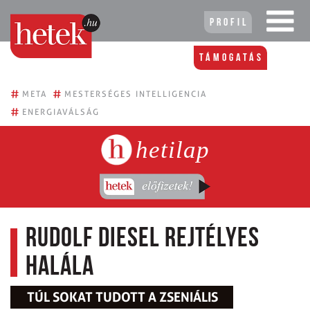
Profil
Támogatás
#
#
META
MESTERSÉGES INTELLIGENCIA
#
ENERGIAVÁLSÁG
hetilap
Rudolf Diesel rejtélyes
halála
TÚL SOKAT TUDOTT A ZSENIÁLIS