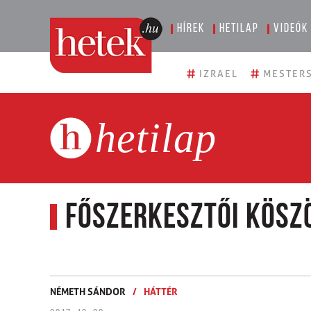
Hírek
Hetilap
Videók
#
#
IZRAEL
MESTERS
hetilap
Főszerkesztői kösz
NÉMETH SÁNDOR
/
HÁTTÉR