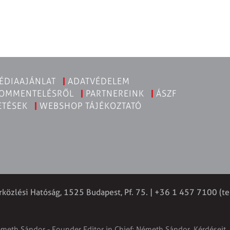
ÉDIAAJÁNLAT
ADATVÉDELEM
KOMMENTELÉSRŐL
PARTNEREINK
ÁSZF
ETÉSEK
WEBSHOP TÁJÉKOZTATÓ
rközlési Hatóság, 1525 Budapest, Pf. 75. | +36 1 457 7100 (te
émeth Sándor - Founder Editor in Chief: Németh Sándor. Kérdéseit, 