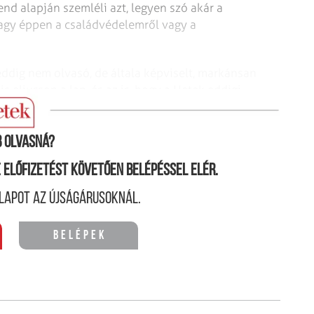
d alapján szemléli azt, legyen szó akár a
vagy éppen a családvédelemről vagy a
 eddig nem olvasó, de általa képviselt, markánsan
s eljusson a lap, és az is, hogy a Hetek eddigi
at kapjanak hétről hétre.
 olvasná?
ne előfizetést követően belépéssel elér.
lapot az újságárusoknál.
Belépek