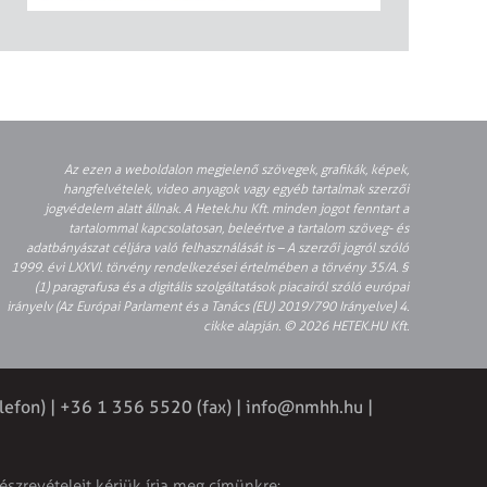
Az ezen a weboldalon megjelenő szövegek, grafikák, képek,
hangfelvételek, video anyagok vagy egyéb tartalmak szerzői
jogvédelem alatt állnak. A Hetek.hu Kft. minden jogot fenntart a
tartalommal kapcsolatosan, beleértve a tartalom szöveg- és
adatbányászat céljára való felhasználását is – A szerzői jogról szóló
1999. évi LXXVI. törvény rendelkezései értelmében a törvény 35/A. §
(1) paragrafusa és a digitális szolgáltatások piacairól szóló európai
irányelv (Az Európai Parlament és a Tanács (EU) 2019/790 Irányelve) 4.
cikke alapján. © 2026 HETEK.HU Kft.
lefon) | +36 1 356 5520 (fax) |
info@nmhh.hu
|
észrevételeit kérjük írja meg címünkre: