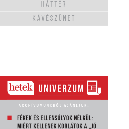
HÁTTÉR
KÁVÉSZÜNET
ARCHÍVUMUNKBÓL AJÁNLJUK:
FÉKEK ÉS ELLENSÚLYOK NÉLKÜL:
MIÉRT KELLENEK KORLÁTOK A „JÓ