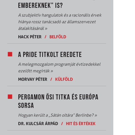
EMBEREKNEK” IS?
A szubjektív hangulatok és a racionális érvek
hiánya rossz tanácsadó az államszervezet
átalakításánál
»
HACK PÉTER
/
BELFÖLD
A PRIDE TITKOLT EREDETE
A melegmozgalom programját évtizedekkel
ezelőtt megírták
»
MORVAY PÉTER
/
KÜLFÖLD
PERGAMON ŐSI TITKA ÉS EURÓPA
SORSA
Hogyan került a „Sátán oltára” Berlinbe?
»
DR. KULCSÁR ÁRPÁD
/
HIT ÉS ÉRTÉKEK