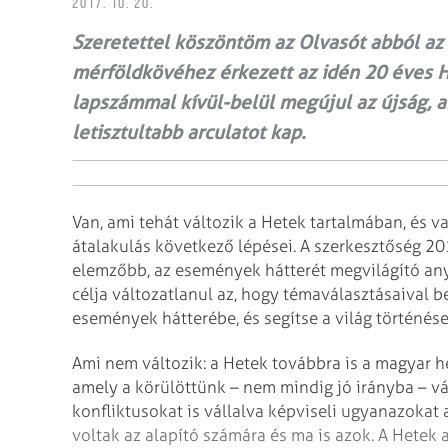
2017. 10. 20.
Szeretettel köszöntöm az Olvasót abból az
mérföldkövéhez érkezett az idén 20 éves He
lapszámmal kívül-belül megújul az újság, a
letisztultabb arculatot kap.
Van, ami tehát változik a Hetek tartalmában, és 
átalakulás következő lépései. A szerkesztőség 20
elemzőbb, az események hátterét megvilágító an
célja változatlanul az, hogy témaválasztásaival b
események hátterébe, és segítse a világ történés
Ami nem változik: a Hetek továbbra is a magyar h
amely a körülöttünk – nem mindig jó irányba – v
konfliktusokat is vállalva képviseli ugyanazokat 
voltak az alapító számára és ma is azok. A Hetek a