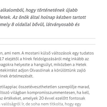
 alkalomból, hogy történetének újabb
tek. Az önök által holnap kézben tartott
mely 8 oldallal bővül, látványosabb és
van, ami nem. A mostani külső változások egy tudatos
17 elejétől a hírek feldolgozásáról még inkább az
yagokra helyezte a hangsúlyt, miközben a Hetek
etekintést adjon Olvasóinak a körülöttünk zajló
einek értelmezését.
etilappiac összetéveszthetetlen szereplője marad,
áltozó világban kompromisszummentesen, ha kell,
az értékeket, amelyek 20 évvel ezelőtt fontosak
 valóságról ír, de soha nem titkolta, hogy egy