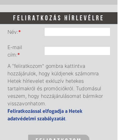
FELIRATKOZÁS HÍRLEVÉLRE
Név:
*
E-mail
cím:
*
A "feliratkozom" gombra kattintva
hozzájárulok, hogy küldjenek számomra
Hetek hírlevelet exkluzív hetekes
tartalmakról és promóciókról. Tudomásul
veszem, hogy hozzájárulásomat bármikor
visszavonhatom.
Feliratkozással elfogadja a Hetek
adatvédelmi szabályzatát
.