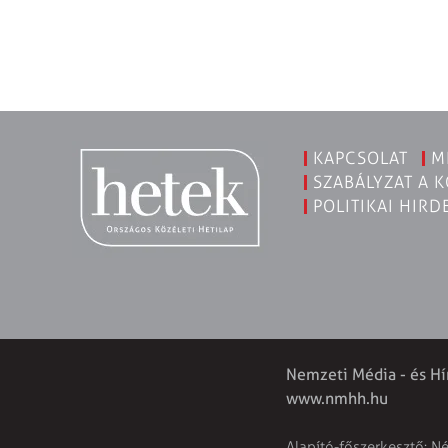
KAPCSOLAT
M
SZABÁLYZAT A 
POLITIKAI HIRD
Nemzeti Média - és Hí
www.nmhh.hu
Alapító-főszerkesztő: N