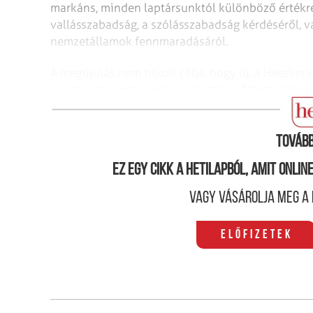
markáns, minden laptársunktól különböző értékren
vallásszabadság, a szólásszabadság kérdéséről, 
nemzetállamok fennmaradásáról.
A megújulás nem titkolt célja, hogy új, a Heteket
konzervatív értékrendre nyitott honfitársainkhoz i
hűséges olvasói 8 oldallal több, minőségi tartalm
Tovább
Ez egy cikk a hetilapból, amit onli
Vagy vásárolja meg a 
Előfizetek