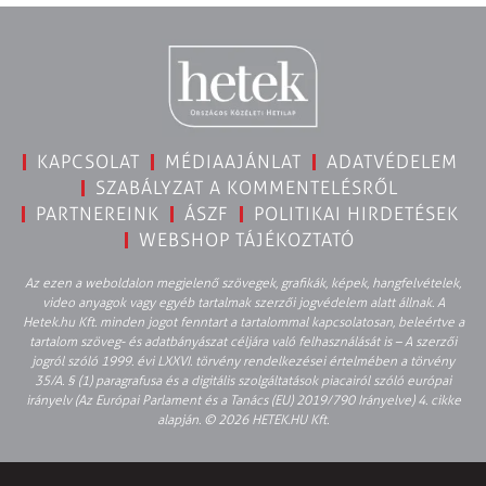
KAPCSOLAT
MÉDIAAJÁNLAT
ADATVÉDELEM
SZABÁLYZAT A KOMMENTELÉSRŐL
PARTNEREINK
ÁSZF
POLITIKAI HIRDETÉSEK
WEBSHOP TÁJÉKOZTATÓ
Az ezen a weboldalon megjelenő szövegek, grafikák, képek, hangfelvételek,
video anyagok vagy egyéb tartalmak szerzői jogvédelem alatt állnak. A
Hetek.hu Kft. minden jogot fenntart a tartalommal kapcsolatosan, beleértve a
tartalom szöveg- és adatbányászat céljára való felhasználását is – A szerzői
jogról szóló 1999. évi LXXVI. törvény rendelkezései értelmében a törvény
35/A. § (1) paragrafusa és a digitális szolgáltatások piacairól szóló európai
irányelv (Az Európai Parlament és a Tanács (EU) 2019/790 Irányelve) 4. cikke
alapján. © 2026 HETEK.HU Kft.