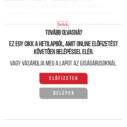
konstrukcióban, amelynek előre borítékolható
bukásáért nem Gyurcsány, hanem a baloldal akkor
legerősebb pártjának, az MSZP-nek az elnöke,
Mesterházy Attila vitte el a balhét.
Tovább olvasná?
Ez egy cikk a hetilapból, amit online előfizetést
követően belépéssel elér.
Vagy vásárolja meg a lapot az újságárusoknál.
Előfizetek
Belépek