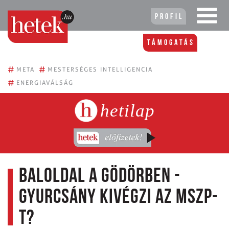
Profil
Támogatás
#
#
META
MESTERSÉGES INTELLIGENCIA
#
ENERGIAVÁLSÁG
hetilap
Baloldal a gödörben -
Gyurcsány kivégzi az MSZP-
t?