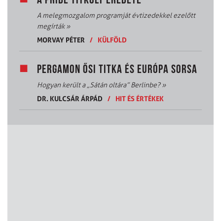
A PRIDE TITKOLT EREDETE
A melegmozgalom programját évtizedekkel ezelőtt
megírták
»
MORVAY PÉTER
/
KÜLFÖLD
PERGAMON ŐSI TITKA ÉS EURÓPA SORSA
Hogyan került a „Sátán oltára” Berlinbe?
»
DR. KULCSÁR ÁRPÁD
/
HIT ÉS ÉRTÉKEK