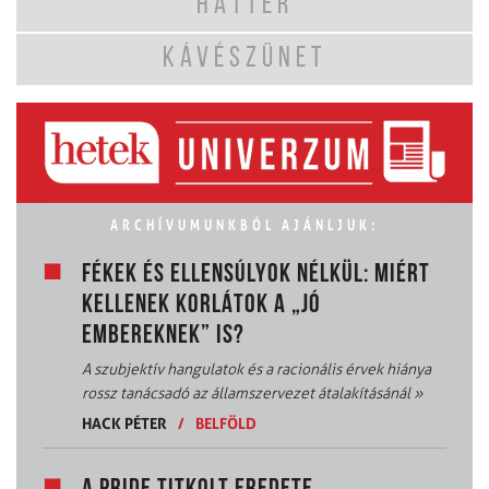
HÁTTÉR
KÁVÉSZÜNET
ARCHÍVUMUNKBÓL AJÁNLJUK:
FÉKEK ÉS ELLENSÚLYOK NÉLKÜL: MIÉRT
KELLENEK KORLÁTOK A „JÓ
EMBEREKNEK” IS?
A szubjektív hangulatok és a racionális érvek hiánya
rossz tanácsadó az államszervezet átalakításánál
»
HACK PÉTER
/
BELFÖLD