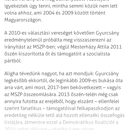
igyekeztek úgy tenni, mintha semmi közük nem lett
volna ahhoz, ami 2004 és 2009 között történt
Magyarországon.
A 2010-es választási vereséget követően Gyurcsány
eredménytelenül próbálta meg visszaszerezni az
irányítást az MSZP-ben; végül Mesterházy Attila 2011
őszén kiszorította őt és támogatóit a szocialista
pártból.
Aligha tévedünk nagyot, ha azt mondjuk: Gyurcsány
legkésőbb ekkortól, de leg­inkább 2009-es bukása óta
arra várt, ami most, 2017-ben bekövetkezett – vagyis
az MSZP összeomlására. 2013 őszén-telén még csak
annyira futotta az erejéből, hogy elszánt – ellenfelei
szerint fanatikus – támogatóival felkapaszkodjon az
eredetileg nélküle tető alá hozott ellenzéki összefogás
listájára, átmentve ezzel a Demokratikus Koalíciót a
2014 utáni ciklusra – ráadásul egy olyan