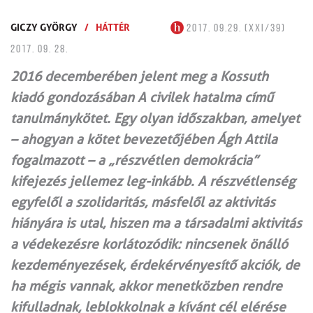
GICZY GYÖRGY
/
HÁTTÉR
2017. 09.29. (XXI/39)
2017. 09. 28.
2016 decemberében jelent meg a Kossuth
kiadó gondozásában A civilek hatalma című
tanulmánykötet. Egy olyan időszakban, amelyet
– ahogyan a kötet bevezetőjében Ágh Attila
fogalmazott – a „részvétlen demokrácia”
kifejezés jellemez leg-inkább. A részvétlenség
egyfelől a szolidaritás, másfelől az aktivitás
hiányára is utal, hiszen ma a társadalmi aktivitás
a védekezésre korlátozódik: nincsenek önálló
kezdeményezések, érdekérvényesítő akciók, de
ha mégis vannak, akkor menetközben rendre
kifulladnak, leblokkolnak a kívánt cél elérése