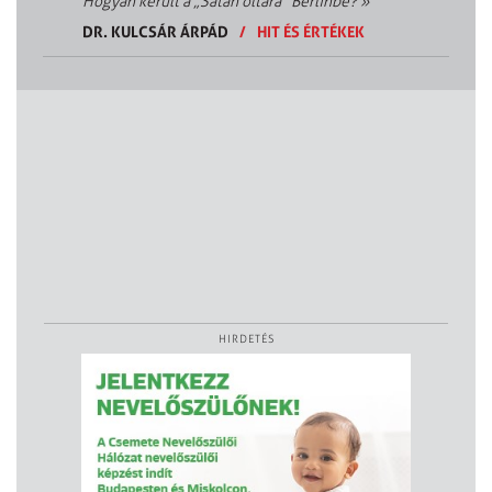
Hogyan került a „Sátán oltára” Berlinbe?
»
DR. KULCSÁR ÁRPÁD
/
HIT ÉS ÉRTÉKEK
HIRDETÉS