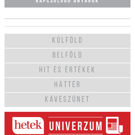
KAPCSOLÓDÓ ANYAGOK
KÜLFÖLD
BELFÖLD
HIT ÉS ÉRTÉKEK
HÁTTÉR
KÁVÉSZÜNET