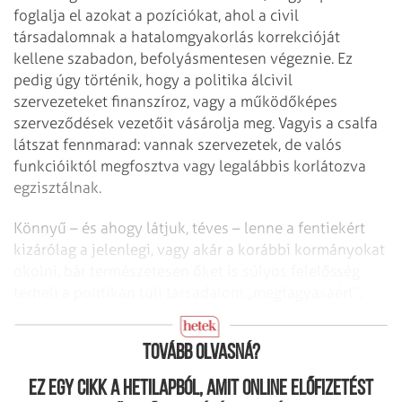
foglalja el azokat a pozíciókat, ahol a civil
társadalomnak a hatalomgyakorlás korrekcióját
kellene szabadon, befolyásmentesen végeznie. Ez
pedig úgy történik, hogy a politika álcivil
szervezeteket finanszíroz, vagy a működőképes
szerveződések vezetőit vásárolja meg. Vagyis a csalfa
látszat fennmarad: vannak szervezetek, de valós
funkcióiktól megfosztva vagy legalábbis korlátozva
egzisztálnak.
Könnyű – és ahogy látjuk, téves – lenne a fentiekért
kizárólag a jelenlegi, vagy akár a korábbi kormányokat
okolni, bár természetesen őket is súlyos felelősség
terheli a politikán túli társadalom „megfagyásáért”.
A posztmodern világ megosztottsága
Tovább olvasná?
Ez egy cikk a hetilapból, amit online előfizetést