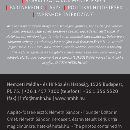
SZABÁLYZAT A KOMMENTELÉSRŐL
PARTNEREINK
ÁSZF
POLITIKAI HIRDETÉSEK
WEBSHOP TÁJÉKOZTATÓ
Az ezen a weboldalon megjelenő szövegek, grafikák, képek, hangfelvételek,
video anyagok vagy egyéb tartalmak szerzői jogvédelem alatt állnak. A
Hetek.hu Kft. minden jogot fenntart a tartalommal kapcsolatosan, beleértve a
tartalom szöveg- és adatbányászat céljára való felhasználását is – A szerzői
jogról szóló 1999. évi LXXVI. törvény rendelkezései értelmében a törvény
35/A. § (1) paragrafusa és a digitális szolgáltatások piacairól szóló európai
irányelv (Az Európai Parlament és a Tanács (EU) 2019/790 Irányelve) 4. cikke
alapján. © 2026 HETEK.HU Kft.
Nemzeti Média - és Hírközlési Hatóság, 1525 Budapest,
Pf. 75. | +36 1 457 7100 (telefon) | +36 1 356 5520
(fax) |
info@nmhh.hu
| www.nmhh.hu
Alapító-főszerkesztő: Németh Sándor - Founder Editor in
Chief: Németh Sándor. Kérdéseit, észrevételeit kérjük írja
meg címünkre:
hetek@hetek.hu
. - The photos contained in