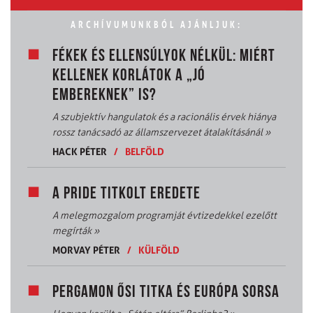
ARCHÍVUMUNKBÓL AJÁNLJUK:
FÉKEK ÉS ELLENSÚLYOK NÉLKÜL: MIÉRT
KELLENEK KORLÁTOK A „JÓ
EMBEREKNEK” IS?
A szubjektív hangulatok és a racionális érvek hiánya
rossz tanácsadó az államszervezet átalakításánál
»
HACK PÉTER
/
BELFÖLD
A PRIDE TITKOLT EREDETE
A melegmozgalom programját évtizedekkel ezelőtt
megírták
»
MORVAY PÉTER
/
KÜLFÖLD
PERGAMON ŐSI TITKA ÉS EURÓPA SORSA