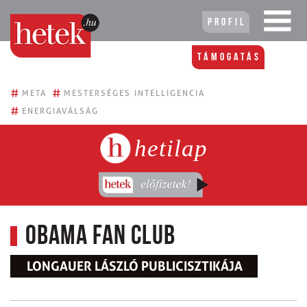
Profil
Támogatás
#
#
META
MESTERSÉGES INTELLIGENCIA
#
ENERGIAVÁLSÁG
hetilap
Obama Fan Club
LONGAUER LÁSZLÓ PUBLICISZTIKÁJA