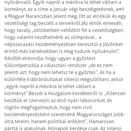
nyilvánvaló. Egyik nap­ról a másikra le lehet váltani a
kormányt, ez a címe a január végi beszélgetésnek, ami
a Magyar Narancsban jelent meg. (Itt az elnökük és egy
vezetőségi tag beszélt a terveikről.)
Az elnök elmeséli,
hogy tavaly „októberben vetődött fel a vezetőségben,
hogy valamit kezdhetnénk az olimpiával… a
népszavazási kezdeményezésen keresztül a jövőnket
érintő más kérdésekben is meg tudunk nyilvánulni”.
Később elmondja, hogy ugyan a győztest
túlkompenzálja a választási rendszer „de ez nem
jelenti azt, hogy nem lehetsz te a győztes”, és ha a
különféle kiábrándultakat sikerül megszólítani, akkor
„egyik napról a másikra le lehet váltani a
kormányt”.
Beszél a mozgalom kezdeteiről is: „Kilencen
kezdtük el szervezni az első nyári táborunkat, és
rögtön megfogalmaztuk, hogy nem civil
kezdeményezésként szeretnénk Magyarországot jobb
útra terelni, hanem politikai erőként”. Hamarosan
párttá is alakulnak. Hónapok kérdése csak. Az interjú