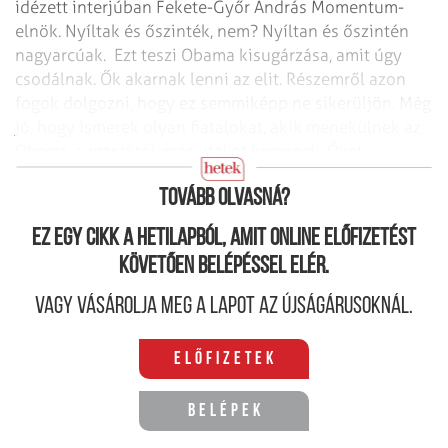
idézett interjúban Fekete-Győr András Momentum-
elnök. Nyíltak és őszinték, nem? Nyíltan és őszintén
nagyarcúak. Ezt teszi Obama kisugárzása, amit úgy
csodálnak. Ők akar­nak lenni az elit. Részemről azon
fogok dolgozni, hogy ez semmiképp ne sikerüljön. Még
jó, hogy ismerek olyan fiatalokat, akik menekülnek az
Obama-sugaraktól, más utakat keresnek. Őket
támogatom.
Tovább olvasná?
Ez egy cikk a hetilapból, amit online előfizetést
követően belépéssel elér.
Vagy vásárolja meg a lapot az újságárusoknál.
Előfizetek
Belépek