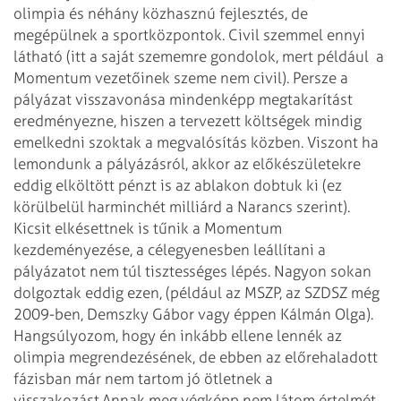
olimpia és néhány közhasznú fejlesztés, de
megépülnek a sportközpontok. Civil szemmel ennyi
látható (itt a saját szememre gondolok, mert például a
Momentum vezetőinek szeme nem civil). Persze a
pályázat visszavonása mindenképp megtakarítást
eredményezne, hiszen a tervezett költségek mindig
emelkedni szoktak a megvalósítás közben. Viszont ha
lemondunk a pályázásról, akkor az előkészületekre
eddig elköltött pénzt is az ablakon dobtuk ki (ez
körülbelül harminchét milliárd a Narancs szerint).
Kicsit elkésettnek is tűnik a Momentum
kezdeményezése, a célegyenesben leállítani a
pályázatot nem túl tisztességes lépés. Nagyon sokan
dolgoztak eddig ezen, (például az MSZP, az SZDSZ még
2009-ben, Demszky Gábor vagy éppen Kálmán Olga).
Hangsúlyozom, hogy én inkább ellene lennék az
olimpia megrendezésének, de ebben az előrehaladott
fázisban már nem tartom jó ötletnek a
visszakozást.
Annak meg végképp nem látom értelmét,