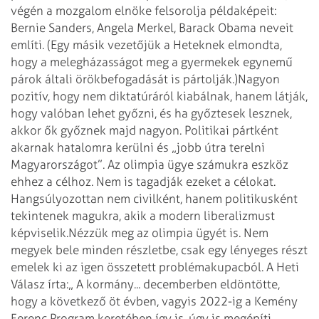
végén a mozgalom elnöke felsorolja példaképeit:
Bernie Sanders, Angela Merkel, Barack Obama neveit
említi. (Egy másik vezetőjük a Heteknek elmond­ta,
hogy a melegházasságot meg a gyermekek egynemű
párok általi örökbefogadását is pártolják.)
Nagyon
pozitív, hogy nem diktatúráról kiabálnak, hanem látják,
hogy valóban lehet győzni, és ha győztesek lesznek,
akkor ők győznek majd nagyon. Politikai pártként
akarnak hatalomra kerülni és „jobb útra terelni
Magyarországot”. Az olimpia ügye számukra eszköz
ehhez a célhoz. Nem is tagadják ezeket a célokat.
Hangsúlyozottan nem civilként, hanem politikusként
tekintenek magukra, akik a modern liberalizmust
képviselik.
Nézzük meg az olimpia ügyét is. Nem
megyek bele minden részletbe, csak egy lényeges részt
emelek ki az igen összetett problémakupacból. A Heti
Válasz írta:
„ A kormány... decemberben eldöntötte,
hogy a következő öt évben, vagyis 2022-ig a Kemény
Ferenc Program keretében így is, úgy is megépíti