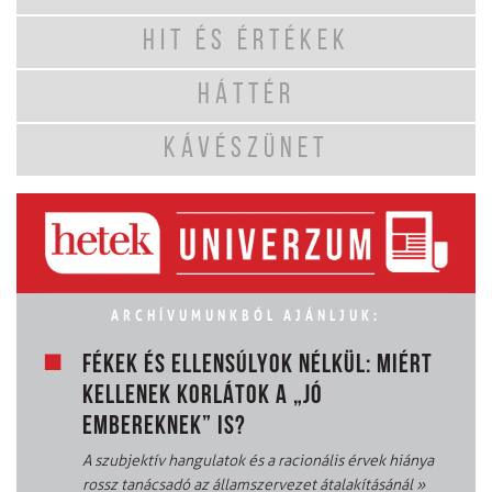
HIT ÉS ÉRTÉKEK
HÁTTÉR
KÁVÉSZÜNET
ARCHÍVUMUNKBÓL AJÁNLJUK:
FÉKEK ÉS ELLENSÚLYOK NÉLKÜL: MIÉRT
KELLENEK KORLÁTOK A „JÓ
EMBEREKNEK” IS?
A szubjektív hangulatok és a racionális érvek hiánya
rossz tanácsadó az államszervezet átalakításánál
»