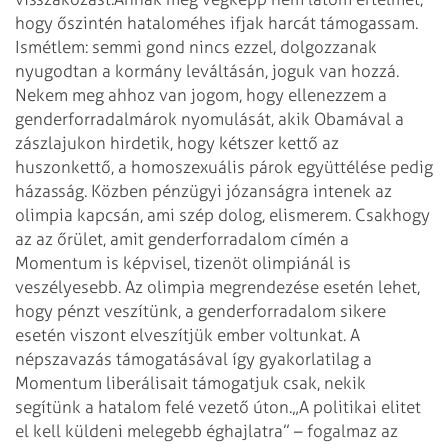
hogy őszintén hataloméhes ifjak harcát támogassam.
Ismétlem: semmi gond nincs ezzel, dolgozzanak
nyugodtan a kormány leváltásán, joguk van hozzá.
Nekem meg ahhoz van jogom, hogy ellenezzem a
genderforradalmárok nyomulását, akik Obamával a
zászlajukon hirdetik, hogy kétszer kettő az
huszonkettő, a homoszexuális párok együttélése pedig
házasság. Közben pénzügyi józanságra intenek az
olimpia kapcsán, ami szép dolog, elismerem. Csakhogy
az az őrület, amit genderforradalom címén a
Momentum is képvisel, tizenöt olimpiánál is
veszélyesebb. Az olimpia megrendezése esetén lehet,
hogy pénzt veszítünk, a genderforradalom sikere
esetén viszont elveszítjük ember voltunkat. A
népszavazás támogatásával így gyakorlatilag a
Momentum liberálisait támogatjuk csak, nekik
segítünk a hatalom felé vezető úton.
„A politikai elitet
el kell küldeni melegebb éghajlatra” – fogalmaz az