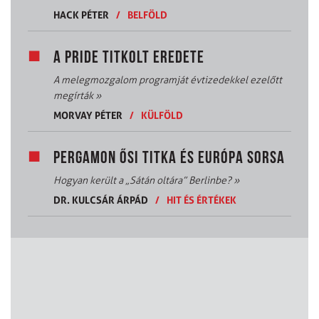
HACK PÉTER
/
BELFÖLD
A PRIDE TITKOLT EREDETE
A melegmozgalom programját évtizedekkel ezelőtt
megírták
»
MORVAY PÉTER
/
KÜLFÖLD
PERGAMON ŐSI TITKA ÉS EURÓPA SORSA
Hogyan került a „Sátán oltára” Berlinbe?
»
DR. KULCSÁR ÁRPÁD
/
HIT ÉS ÉRTÉKEK