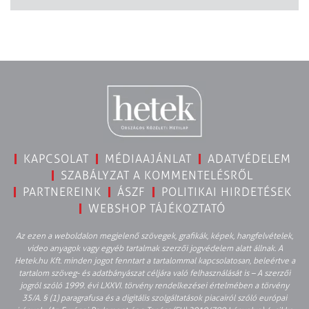
KAPCSOLAT
MÉDIAAJÁNLAT
ADATVÉDELEM
SZABÁLYZAT A KOMMENTELÉSRŐL
PARTNEREINK
ÁSZF
POLITIKAI HIRDETÉSEK
WEBSHOP TÁJÉKOZTATÓ
Az ezen a weboldalon megjelenő szövegek, grafikák, képek, hangfelvételek,
video anyagok vagy egyéb tartalmak szerzői jogvédelem alatt állnak. A
Hetek.hu Kft. minden jogot fenntart a tartalommal kapcsolatosan, beleértve a
tartalom szöveg- és adatbányászat céljára való felhasználását is – A szerzői
jogról szóló 1999. évi LXXVI. törvény rendelkezései értelmében a törvény
35/A. § (1) paragrafusa és a digitális szolgáltatások piacairól szóló európai