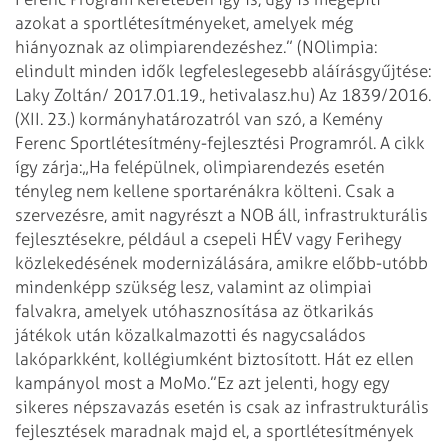
azokat a sportlétesítményeket, amelyek még
hiányoznak az olimpiarendezéshez.” (NOlimpia:
elindult minden idők legfeleslegesebb aláírásgyűjtése:
Laky Zoltán/ 2017.01.19., hetivalasz.hu) Az 1839/2016.
(XII. 23.) kormányhatározatról van szó, a Kemény
Ferenc Sportlétesítmény-fejlesztési Programról. A cikk
így zárja:
„Ha felépülnek, olimpiarendezés esetén
tényleg nem kellene sportarénákra költeni. Csak a
szervezésre, amit nagyrészt a NOB áll, infrastrukturális
fejlesztésekre, például a csepeli HÉV vagy Ferihegy
közlekedésének modernizálására, amikre előbb-utóbb
mindenképp szükség lesz, valamint az olimpiai
falvakra, amelyek utóhasznosítása az ötkarikás
játékok után közalkalmazotti és nagycsaládos
lakóparkként, kollégiumként biztosított. Hát ez ellen
kampányol most a MoMo.”
Ez azt jelenti, hogy egy
sikeres népszavazás esetén is csak az infrastrukturális
fejlesztések maradnak majd el, a sportlétesítmények