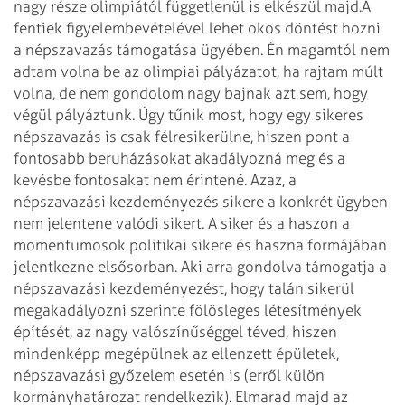
nagy része olimpiától függetlenül is elkészül majd.
A
fentiek figyelembevételével lehet okos döntést hozni
a népszavazás támogatása ügyében. Én magamtól nem
adtam volna be az olimpiai pályázatot, ha rajtam múlt
volna, de nem gondolom nagy bajnak azt sem, hogy
végül pályáztunk. Úgy tűnik most, hogy egy sikeres
népszavazás is csak félresikerülne, hiszen pont a
fontosabb beruházásokat akadályozná meg és a
kevésbe fontosakat nem érintené. Azaz, a
népszavazási kezdeményezés sikere a konkrét ügyben
nem jelentene valódi sikert. A siker és a haszon a
momentumosok politikai sikere és haszna formájában
jelentkezne elsősorban. Aki arra gondolva támogatja a
népszavazási kezdeményezést, hogy talán sikerül
megakadályozni szerinte fölösleges létesítmények
építését, az nagy valószínűséggel téved, hiszen
mindenképp megépülnek az ellenzett épületek,
népszavazási győzelem esetén is (erről külön
kormányhatározat rendelkezik). Elmarad majd az