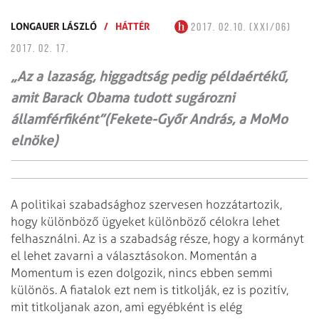
LONGAUER LÁSZLÓ
/
HÁTTÉR
2017. 02.10. (XXI/06)
2017. 02. 17.
„Az a lazaság, higgadtság pedig példaértékű,
amit Barack Obama tudott sugározni
államférfiként”(Fekete-Győr András, a MoMo
elnöke)
A politikai szabadsághoz szervesen hozzátartozik,
hogy különböző ügyeket különböző célokra lehet
felhasználni. Az is a szabadság része, hogy a kormányt
el lehet zavarni a választásokon. Momentán a
Momentum is ezen dolgozik, nincs ebben semmi
különös. A fiatalok ezt nem is titkolják, ez is pozitív,
mit titkoljanak azon, ami egyébként is elég