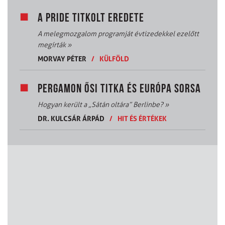
A PRIDE TITKOLT EREDETE
A melegmozgalom programját évtizedekkel ezelőtt
megírták
»
MORVAY PÉTER
/
KÜLFÖLD
PERGAMON ŐSI TITKA ÉS EURÓPA SORSA
Hogyan került a „Sátán oltára” Berlinbe?
»
DR. KULCSÁR ÁRPÁD
/
HIT ÉS ÉRTÉKEK