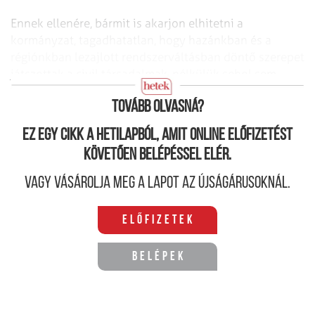
Ennek ellenére, bármit is akarjon elhitetni a
kormányzat, tagadhatatlan, hogy hazánkban és a
régiónkban lezajlott rendszerváltásban döntő szerepet
játszottak a civil társadalmak, nélkülük sehol sem
lehetett volna a pártállami rendszereket lebontani.
Tovább olvasná?
Ez egy cikk a hetilapból, amit online előfizetést
követően belépéssel elér.
Vagy vásárolja meg a lapot az újságárusoknál.
Előfizetek
Belépek