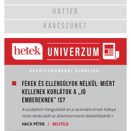
HÁTTÉR
KÁVÉSZÜNET
ARCHÍVUMUNKBÓL AJÁNLJUK:
FÉKEK ÉS ELLENSÚLYOK NÉLKÜL: MIÉRT
KELLENEK KORLÁTOK A „JÓ
EMBEREKNEK” IS?
A szubjektív hangulatok és a racionális érvek hiánya
rossz tanácsadó az államszervezet átalakításánál
»
HACK PÉTER
/
BELFÖLD