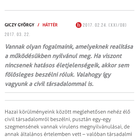
GICZY GYÖRGY
/
HÁTTÉR
2017. 02.24. (XXI/08)
2017. 03. 22.
Vannak olyan fogalmaink, amelyeknek realitása
a működésükben nyilvánul meg. Ha viszont
nincsenek hatásos életjelenségeik, akkor sem
fölösleges beszélni róluk. Valahogy így
vagyunk a civil társadalommal is.
Hazai körülményeink között meglehetősen nehéz élő
civil társadalomról beszélni, pusztán egy-egy
szegmensének vannak virulens megnyilvánulásai, de
annak általános értelemben vett – valóban társadalmi