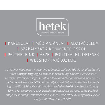
KAPCSOLAT
MÉDIAAJÁNLAT
ADATVÉDELEM
SZABÁLYZAT A KOMMENTELÉSRŐL
PARTNEREINK
ÁSZF
POLITIKAI HIRDETÉSEK
WEBSHOP TÁJÉKOZTATÓ
Az ezen a weboldalon megjelenő szövegek, grafikák, képek, hangfelvételek,
video anyagok vagy egyéb tartalmak szerzői jogvédelem alatt állnak. A
Hetek.hu Kft. minden jogot fenntart a tartalommal kapcsolatosan, beleértve a
tartalom szöveg- és adatbányászat céljára való felhasználását is – A szerzői
jogról szóló 1999. évi LXXVI. törvény rendelkezései értelmében a törvény
35/A. § (1) paragrafusa és a digitális szolgáltatások piacairól szóló európai
irányelv (Az Európai Parlament és a Tanács (EU) 2019/790 Irányelve) 4. cikke
alapján. © 2026 HETEK.HU Kft.