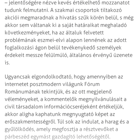
– jelentőségére nézve kevés értékelhető mozzanatot
tudunk felmutatni. A szakmai csoportok tiltakozó
akciói megmaradnak a hivatás szűk körén belül, s még
akkor sem váltanak ki a saját határaikat meghaladó
következményeket, ha az általuk felvetett
problémának eszmei-elvi alapon lennének az adott
foglalkozási ágon belül tevékenykedő személyek
érdekeit messze felülmúló, általános érvényű üzenete
is.
Ugyancsak elgondolkodtató, hogy amennyiben az
internetet posztmodern világunk Fórum
Románumának tekintjük, és az ott megjelenő
véleményeket, a kommentelők megnyilvánulásait a
civil társadalom információcseréjeként értékeljük,
akkor aligha kaphatunk megnyugtató képet az
erőszakmentességről. Túl sok az indulat, a harag és a
gyűlölködés, amely megfosztja a résztvevőket a
párbeszéd egymást gazdagító lehetőségétől.