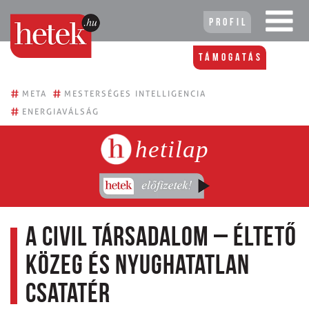
Profil
Támogatás
#
#
META
MESTERSÉGES INTELLIGENCIA
#
ENERGIAVÁLSÁG
hetilap
A civil társadalom – éltető
közeg és nyughatatlan
csatatér