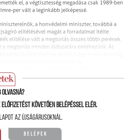
temették el, a végtisztesség megadása csak 1989-ben
 Imre-per vált a leginkább jelképessé.
iniszterelnök, a honvédelmi miniszter, továbbá a
ságíró elítélésével magát a forradalmat ítélte
ék elítélése vált a megtorlás összes többi perének
t a megtorlás minden áldozatára emlékezünk. Az
zednek kellett eltelnie ahhoz, hogy a nyil­vánosság
dokumentumait. A hazaárulással és
szer fenntartását szolgáló besúgóhálózat
tjük meg, és ez szégyen! (MIL)
 olvasná?
ne előfizetést követően belépéssel elér.
lapot az újságárusoknál.
Belépek