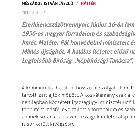
MÉSZÁROS ISTVÁN LÁSZLÓ
/
HÁTTÉR
2016. 06. 27.
Ezerkilencszázötvennyolc június 16-án (ami
1956-os magyar forradalom és szabadságh
Imrét, Maléter Pál honvédelmi minisztert é
Miklós újságírót. A halálos ítéletet előző n
Legfelsőbb Bíróság „Népbírósági Tanácsa”, 
A kommunista hatalom bosszúját szolgáló konstruá
tartott, zárt ajtók mögött. A közvélemény csak 
napilapban közzétett igazságügyi minisztériumi k
több mint másfél éve zajlott a forradalom és sza
aminek során csak a vérbíróságok ítéletei alapj
is sor került kivégzésre!