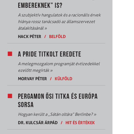
EMBEREKNEK” IS?
A szubjektív hangulatok és a racionális érvek
hiánya rossz tanácsadó az államszervezet
átalakításánál
»
HACK PÉTER
/
BELFÖLD
A PRIDE TITKOLT EREDETE
A melegmozgalom programját évtizedekkel
ezelőtt megírták
»
MORVAY PÉTER
/
KÜLFÖLD
PERGAMON ŐSI TITKA ÉS EURÓPA
SORSA
Hogyan került a „Sátán oltára” Berlinbe?
»
DR. KULCSÁR ÁRPÁD
/
HIT ÉS ÉRTÉKEK