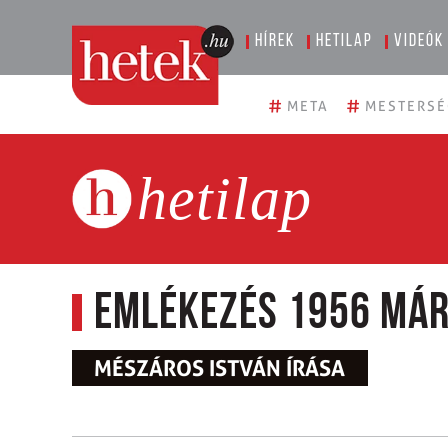
Hírek
Hetilap
Videók
#
#
META
MESTERSÉ
hetilap
Emlékezés 1956 már
MÉSZÁROS ISTVÁN ÍRÁSA