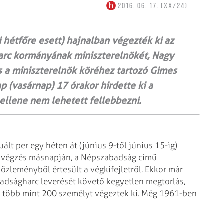
2016. 06. 17. (XX/24)
 hétfőre esett) hajnalban végezték ki az
arc kormányának miniszterelnökét, Nagy
s a miniszterelnök köréhez tartozó Gimes
ap (vasárnap) 17 órakor hirdette ki a
ellene nem lehetett fellebbezni.
lt per egy héten át (június 9-től június 15-ig)
a kivégzés másnapján, a Népszabadság című
özleményből értesült a végkifejletről. Ekkor már
badságharc leverését követő kegyetlen megtorlás,
án több mint 200 személyt végeztek ki. Még 1961-ben