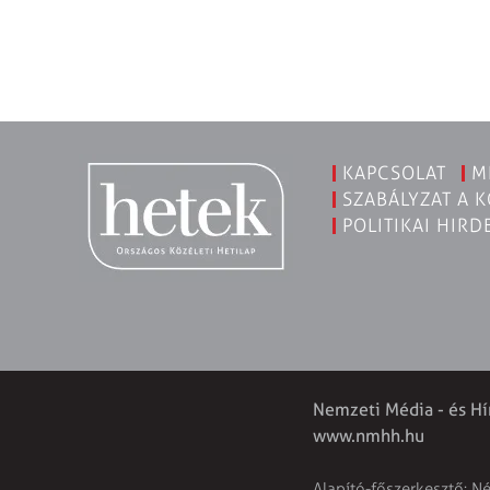
KAPCSOLAT
M
SZABÁLYZAT A 
POLITIKAI HIRD
Nemzeti Média - és Hí
www.nmhh.hu
Alapító-főszerkesztő: N