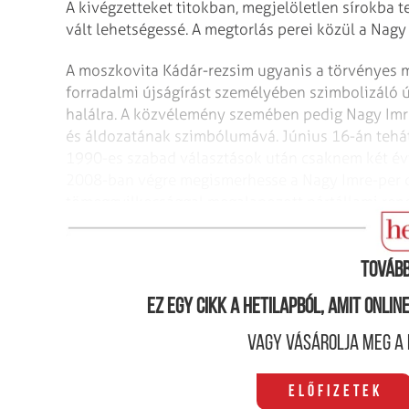
A kivégzetteket titokban, megjelöletlen sírokba 
vált lehetségessé. A megtorlás perei közül a Nagy
A moszkovita Kádár-rezsim ugyanis a törvényes m
forradalmi újságírást személyében szimbolizáló új
halálra. A közvélemény szemében pedig Nagy Imré
és áldozatának szimbólumává. Június 16-án tehá
1990-es szabad választások után csaknem két évti
2008-ban végre megismerhesse a Nagy Imre-per 
tömeggyilkossággal megalapozott pártállami rend
ügynökeinek névsorát viszont még ma sem ismerhe
Tovább
Ez egy cikk a hetilapból, amit onli
Vagy vásárolja meg a 
Előfizetek