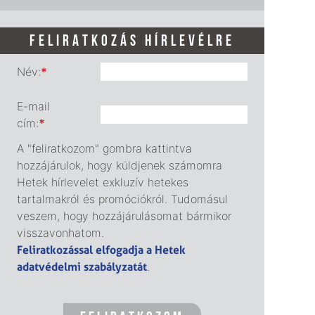
FELIRATKOZÁS HÍRLEVÉLRE
Név:
*
E-mail
cím:
*
A "feliratkozom" gombra kattintva
hozzájárulok, hogy küldjenek számomra
Hetek hírlevelet exkluzív hetekes
tartalmakról és promóciókról. Tudomásul
veszem, hogy hozzájárulásomat bármikor
visszavonhatom.
Feliratkozással elfogadja a Hetek
adatvédelmi szabályzatát
.