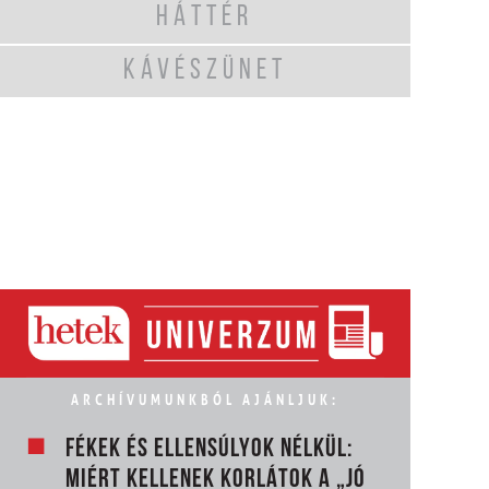
HÁTTÉR
KÁVÉSZÜNET
ARCHÍVUMUNKBÓL AJÁNLJUK:
FÉKEK ÉS ELLENSÚLYOK NÉLKÜL:
MIÉRT KELLENEK KORLÁTOK A „JÓ