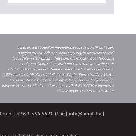
Az ezen a weboldalon megjelenő szövegek, grafikák, képek,
hangfelvételek, video anyagok vagy egyéb tartalmak szerzői
jogvédelem alatt állnak. A Hetek.hu Kft. minden jogot fenntart a
tartalommal kapcsolatosan, beleértve a tartalom szöveg- és
adatbányászat céljára való felhasználását is – A szerzői jogról szóló
1999. évi LXXVI. törvény rendelkezései értelmében a törvény 35/A. §
(1) paragrafusa és a digitális szolgáltatások piacairól szóló európai
irányelv (Az Európai Parlament és a Tanács (EU) 2019/790 Irányelve) 4.
cikke alapján. © 2026 HETEK.HU Kft.
lefon) | +36 1 356 5520 (fax) |
info@nmhh.hu
|
észrevételeit kérjük írja meg címünkre: