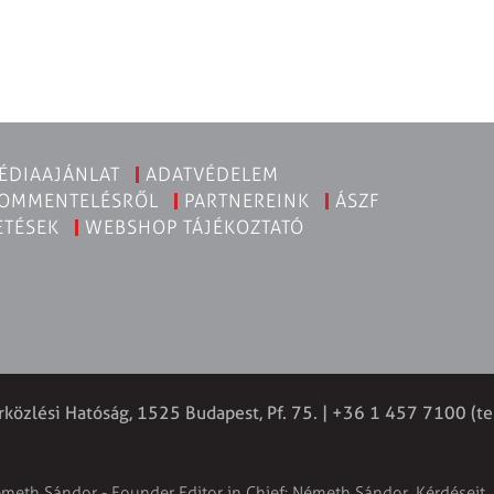
ÉDIAAJÁNLAT
ADATVÉDELEM
KOMMENTELÉSRŐL
PARTNEREINK
ÁSZF
ETÉSEK
WEBSHOP TÁJÉKOZTATÓ
rközlési Hatóság, 1525 Budapest, Pf. 75. | +36 1 457 7100 (te
émeth Sándor - Founder Editor in Chief: Németh Sándor. Kérdéseit, 