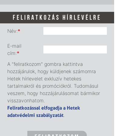
FELIRATKOZÁS HÍRLEVÉLRE
Név:
*
E-mail
cím:
*
A "feliratkozom" gombra kattintva
hozzájárulok, hogy küldjenek számomra
Hetek hírlevelet exkluzív hetekes
tartalmakról és promóciókról. Tudomásul
veszem, hogy hozzájárulásomat bármikor
visszavonhatom.
Feliratkozással elfogadja a Hetek
adatvédelmi szabályzatát
.