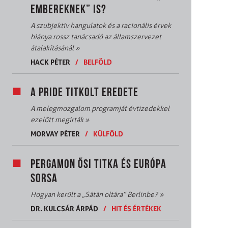
EMBEREKNEK” IS?
A szubjektív hangulatok és a racionális érvek
hiánya rossz tanácsadó az államszervezet
átalakításánál
»
HACK PÉTER
/
BELFÖLD
A PRIDE TITKOLT EREDETE
A melegmozgalom programját évtizedekkel
ezelőtt megírták
»
MORVAY PÉTER
/
KÜLFÖLD
PERGAMON ŐSI TITKA ÉS EURÓPA
SORSA
Hogyan került a „Sátán oltára” Berlinbe?
»
DR. KULCSÁR ÁRPÁD
/
HIT ÉS ÉRTÉKEK