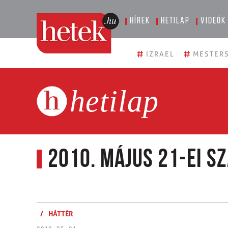
Hírek
Hetilap
Videók
#
#
IZRAEL
MESTERS
hetilap
2010. május 21-ei s
/
HÁTTÉR