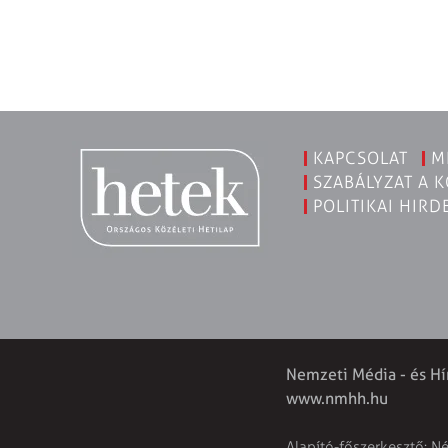
KAPCSOLAT
M
SZABÁLYZAT A 
POLITIKAI HIRD
Nemzeti Média - és Hí
www.nmhh.hu
Alapító-főszerkesztő: N