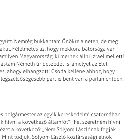
együtt. Nemrég bukkantam Önökre a neten, de meg
akat. Félelmetes az, hogy mekkora bátorsága van
milyen Magyarország, ki mernek állni Izrael mellett!
astam Németh úr beszédét is, amelyet az Élet
es, ahogy elhangzott! Csoda kellene ahhoz, hogy
legszélsőségesebb párt is bent van a parlamentben.
eszes polgármester az egyik kereskedelmi csatornában
ák hívni a következő államfőt”. Fel szeretném hívni
dézet a következő: „Nem Sólyom Lászlónak fogják
 Mint tudjuk, Sólyom László köztársasági elnök