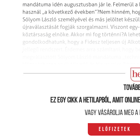
mandátuma idén augusztusban jár le. Felmerül a 
használ „a következő években”?
Nem hinném, hog
Sólyom László személyével és más jelöltet készü
újraválasztását fogják szorgalmazni. Viszont eg
köztársaság elnöke. Akkor mi fog történni?
A lehe
gondolkodhatunk, hogy a Fidesz teljesen új Alkot
jellegű rendszert. Érdemes arra számítani, hogy 
megválasztott Sólyom László mandátuma „techni
Viktor lehetne az új államfő és Navracsics Tibor 
parlamentáris többség megszerzése?
Üdvözlettel
Tovább
Ez egy cikk a hetilapból, amit onli
Vagy vásárolja meg a 
Előfizetek