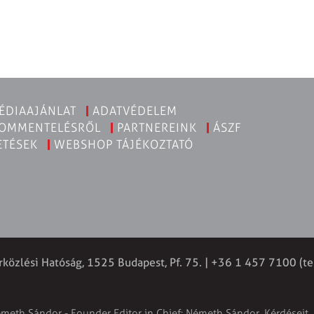
ÉDIAAJÁNLAT
ADATVÉDELEM
KOMMENTELÉSRŐL
PARTNEREINK
ÁSZF
ETÉSEK
WEBSHOP TÁJÉKOZTATÓ
rközlési Hatóság, 1525 Budapest, Pf. 75. | +36 1 457 7100 (te
émeth Sándor - Founder Editor in Chief: Németh Sándor. Kérdéseit, 