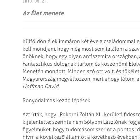
2010. 05. 21.
Az Élet menete
Külföldön élek immáron két éve a családommal 
kell mondjam, hogy még most sem találom a szav
önöknek, hogy egy olyan antiszemita országban, a
Fantasztikus dolognak tartom és köszönöm! Elolv
Menetén mondott. Minden szó ott volt, és tökélet
Magyarország megváltozzon, mert ahogy látom, a 
Hoffman David
Bonyodalmas kezdő lépések
Azt írták, hogy „Pokorni Zoltán XII. kerületi fid
kijelentette: szerinte nem Sólyom Lászlónak fogj
figyelmüket, hogy tudomásom szerint a pontos i
hívni a következő államfőt a következő években.”