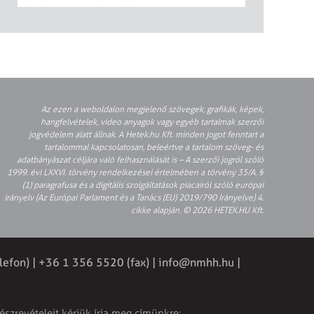
Az ezen a weboldalon megjelenő szövegek, grafikák, képek,
hangfelvételek, video anyagok vagy egyéb tartalmak szerzői
jogvédelem alatt állnak. A Hetek.hu Kft. minden jogot fenntart a
tartalommal kapcsolatosan, beleértve a tartalom szöveg- és
adatbányászat céljára való felhasználását is – A szerzői jogról szóló
1999. évi LXXVI. törvény rendelkezései értelmében a törvény 35/A. §
(1) paragrafusa és a digitális szolgáltatások piacairól szóló európai
irányelv (Az Európai Parlament és a Tanács (EU) 2019/790 Irányelve) 4.
cikke alapján. © 2026 HETEK.HU Kft.
lefon) | +36 1 356 5520 (fax) |
info@nmhh.hu
|
észrevételeit kérjük írja meg címünkre: