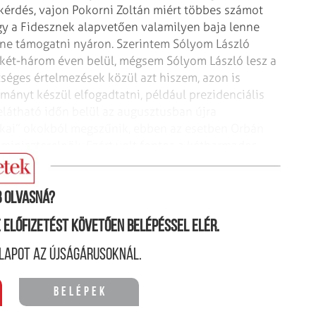
kérdés, vajon Pokorni Zoltán miért többes számot
y a Fidesznek alapvetően valamilyen baja lenne
lne támogatni nyáron. Szerintem Sólyom László
y-két-három éven belül, mégsem Sólyom László lesz a
tséges értelmezések közül azt hiszem, azon is
mányt készül elfogadtatni, például prezidenciális
belátható időn belül az augusztusban újra
kai” okokból megszűnik, ebben az esetben Orbán
a miniszterelnök. Ezért volt fontos a kétharmados
: Frechet Tímea
 olvasná?
ne előfizetést követően belépéssel elér.
lapot az újságárusoknál.
Belépek