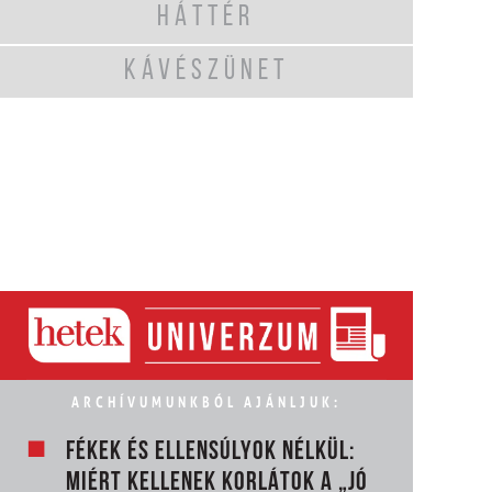
HÁTTÉR
KÁVÉSZÜNET
ARCHÍVUMUNKBÓL AJÁNLJUK:
FÉKEK ÉS ELLENSÚLYOK NÉLKÜL:
MIÉRT KELLENEK KORLÁTOK A „JÓ