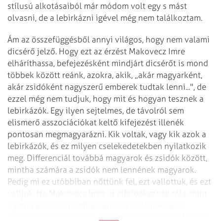
stílusú alkotásaiból már módom volt egy s mást
olvasni, de a lebirkázni igével még nem találkoztam.
Ám az összefüggésből annyi világos, hogy nem valami
dicsérő jelző. Hogy ezt az érzést Makovecz Imre
elháríthassa, befejezésként mindjárt dicsérőt is mond
többek között reánk, azokra, akik, „akár magyarként,
akár zsidóként nagyszerű emberek tudtak lenni...", de
ezzel még nem tudjuk, hogy mit és hogyan tesznek a
lebirkázók. Egy ilyen sejtelmes, de távolról sem
elismerő asszociációkat keltő kifejezést illenék
pontosan megmagyarázni. Kik voltak, vagy kik azok a
lebirkázók, és ez milyen cselekedetekben nyilatkozik
meg. Differenciál továbbá magyarok és zsidók között,
mintha számára a zsidók nem lennének magyarok.
Pedig mi ez utóbbiban nőttünk fel, ezt vallottuk, és ezt
valljuk. Ha Makovecz Imre úr elfeledkeznék róla, mint
ilyeneket vitték honfitársaink és hittestvéreink
százezreit, csecsemőtől az aggastyánig a kínhalálba a