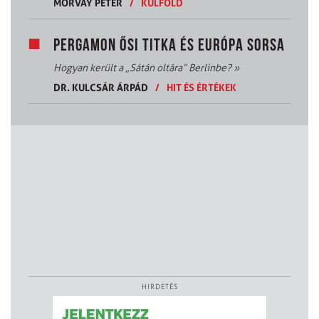
MORVAY PÉTER
/
KÜLFÖLD
PERGAMON ŐSI TITKA ÉS EURÓPA SORSA
Hogyan került a „Sátán oltára” Berlinbe?
»
DR. KULCSÁR ÁRPÁD
/
HIT ÉS ÉRTÉKEK
HIRDETÉS