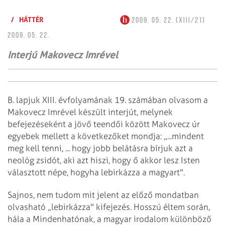
/
HÁTTÉR
2009. 05. 22. (XIII/21)
2009. 05. 22.
Interjú Makovecz Imrével
B. lapjuk XIII. évfolyamának 19. számában olvasom a
Makovecz Imrével készült interjút, melynek
befejezéseként a jövő teendői között Makovecz úr
egyebek mellett a következőket mondja: „...mindent
meg kell tenni, ... hogy jobb belátásra bírjuk azt a
neológ zsidót, aki azt hiszi, hogy ő akkor lesz Isten
választott népe, hogyha lebirkázza a magyart".
Sajnos, nem tudom mit jelent az előző mondatban
olvasható „lebirkázza" kifejezés. Hosszú éltem során,
hála a Mindenhatónak, a magyar irodalom különböző