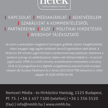
KAPCSOLAT
MÉDIAAJÁNLAT
ADATVÉDELEM
SZABÁLYZAT A KOMMENTELÉSRŐL
PARTNEREINK
ÁSZF
POLITIKAI HIRDETÉSEK
WEBSHOP TÁJÉKOZTATÓ
Az ezen a weboldalon megjelenő szövegek, grafikák, képek, hangfelvételek,
video anyagok vagy egyéb tartalmak szerzői jogvédelem alatt állnak. A
Hetek.hu Kft. minden jogot fenntart a tartalommal kapcsolatosan, beleértve a
tartalom szöveg- és adatbányászat céljára való felhasználását is – A szerzői
jogról szóló 1999. évi LXXVI. törvény rendelkezései értelmében a törvény
35/A. § (1) paragrafusa és a digitális szolgáltatások piacairól szóló európai
irányelv (Az Európai Parlament és a Tanács (EU) 2019/790 Irányelve) 4. cikke
alapján. © 2026 HETEK.HU Kft.
Nemzeti Média - és Hírközlési Hatóság, 1525 Budapest,
Pf. 75. | +36 1 457 7100 (telefon) | +36 1 356 5520
(fax) |
info@nmhh.hu
| www.nmhh.hu