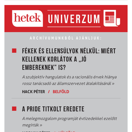
ARCHÍVUMUNKBÓL AJÁNLJUK:
FÉKEK ÉS ELLENSÚLYOK NÉLKÜL: MIÉRT
KELLENEK KORLÁTOK A „JÓ
EMBEREKNEK” IS?
A szubjektív hangulatok és a racionális érvek hiánya
rossz tanácsadó az államszervezet átalakításánál
»
HACK PÉTER
/
BELFÖLD
A PRIDE TITKOLT EREDETE
A melegmozgalom programját évtizedekkel ezelőtt
megírták
»