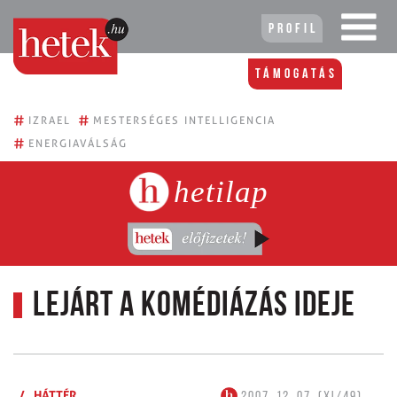
Profil
Támogatás
#
#
IZRAEL
MESTERSÉGES INTELLIGENCIA
#
ENERGIAVÁLSÁG
hetilap
Lejárt a komédiázás ideje
/
HÁTTÉR
2007. 12. 07. (XI/49)