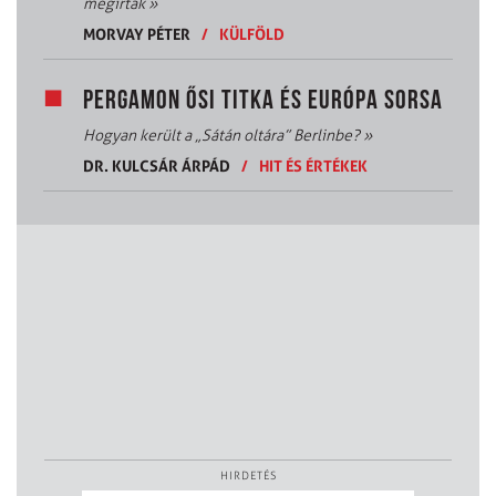
megírták
»
MORVAY PÉTER
/
KÜLFÖLD
PERGAMON ŐSI TITKA ÉS EURÓPA SORSA
Hogyan került a „Sátán oltára” Berlinbe?
»
DR. KULCSÁR ÁRPÁD
/
HIT ÉS ÉRTÉKEK
HIRDETÉS