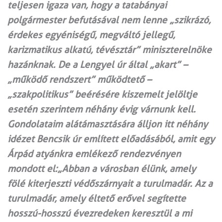
teljesen igaza van, hogy a tatabányai
polgármester befutásával nem lenne „szikrázó,
érdekes egyéniségű, megváltó jellegű,
karizmatikus alkatú, tévésztár” miniszterelnöke
hazánknak. De a Lengyel úr által „akart” –
„működő rendszert” működtető –
„szakpolitikus” beérésére kiszemelt jelöltje
esetén szerintem néhány évig várnunk kell.
Gondolataim alátámasztására álljon itt néhány
idézet Bencsik úr említett előadásából, amit egy
Árpád atyánkra emlékező rendezvényen
mondott el:„Abban a városban élünk, amely
fölé kiterjeszti védőszárnyait a turulmadár. Az a
turulmadár, amely éltető erővel segítette
hosszú-hosszú évezredeken keresztül a mi