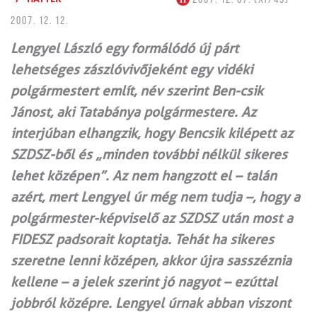
2007. 12. 12.
Lengyel László egy formálódó új párt
lehetséges zászlóvivőjeként egy vidéki
polgármestert említ, név szerint Ben-csik
Jánost, aki Tatabánya polgármestere. Az
interjúban elhangzik, hogy Bencsik kilépett az
SZDSZ-ből és „minden további nélkül sikeres
lehet középen”. Az nem hangzott el – talán
azért, mert Lengyel úr még nem tudja –, hogy a
polgármester-képviselő az SZDSZ után most a
FIDESZ padsorait koptatja. Tehát ha sikeres
szeretne lenni középen, akkor újra sasszéznia
kellene – a jelek szerint jó nagyot – ezúttal
jobbról középre. Lengyel úrnak abban viszont