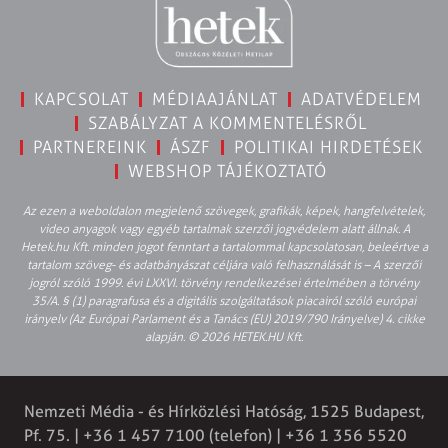
KAPCSOLAT
MÉDIAAJÁNLAT
ADATVÉDELEM
SZABÁLYZAT A KOMMENTELÉSRŐL
PARTNEREINK
ÁSZF
POLITIKAI HIRDETÉSEK
WEBSHOP TÁJÉKOZTATÓ
Az ezen a weboldalon megjelenő szövegek, grafikák, képek, hangfelvételek,
video anyagok vagy egyéb tartalmak szerzői jogvédelem alatt állnak. A
Hetek.hu Kft. minden jogot fenntart a tartalommal kapcsolatosan, beleértve a
tartalom szöveg- és adatbányászat céljára való felhasználását is – A szerzői
jogról szóló 1999. évi LXXVI. törvény rendelkezései értelmében a törvény
35/A. § (1) paragrafusa és a digitális szolgáltatások piacairól szóló európai
irányelv (Az Európai Parlament és a Tanács (EU) 2019/790 Irányelve) 4. cikke
alapján. © 2026 HETEK.HU Kft.
Nemzeti Média - és Hírközlési Hatóság, 1525 Budapest,
Pf. 75. | +36 1 457 7100 (telefon) | +36 1 356 5520