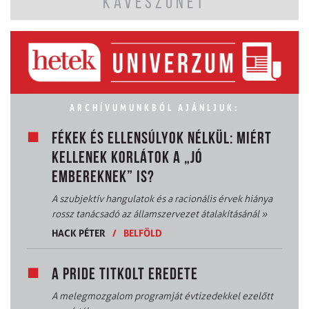
KÁVÉSZÜNET
ARCHÍVUMUNKBÓL AJÁNLJUK:
FÉKEK ÉS ELLENSÚLYOK NÉLKÜL: MIÉRT
KELLENEK KORLÁTOK A „JÓ
EMBEREKNEK” IS?
A szubjektív hangulatok és a racionális érvek hiánya
rossz tanácsadó az államszervezet átalakításánál
»
HACK PÉTER
/
BELFÖLD
A PRIDE TITKOLT EREDETE
A melegmozgalom programját évtizedekkel ezelőtt