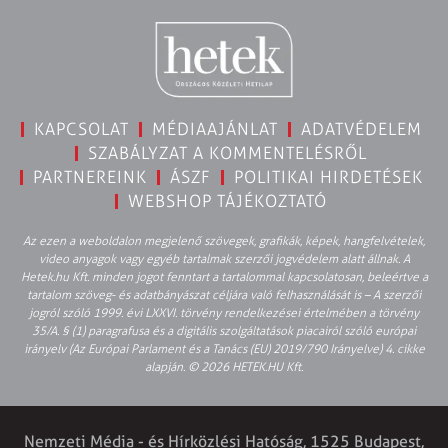
KAPCSOLAT
MÉDIAAJÁNLAT
ADATVÉDELEM
SZABÁLYZAT A KOMMENTELÉSRŐL
PARTNEREINK
ÁSZF
POLITIKAI HIRDETÉSEK
WEBSHOP TÁJÉKOZTATÓ
Az ezen a weboldalon megjelenő szövegek, grafikák, képek, hangfelvételek,
video anyagok vagy egyéb tartalmak szerzői jogvédelem alatt állnak. A
Hetek.hu Kft. minden jogot fenntart a tartalommal kapcsolatosan, beleértve a
tartalom szöveg- és adatbányászat céljára való felhasználását is – A szerzői
jogról szóló 1999. évi LXXVI. törvény rendelkezései értelmében a törvény
35/A. § (1) paragrafusa és a digitális szolgáltatások piacairól szóló európai
irányelv (Az Európai Parlament és a Tanács (EU) 2019/790 Irányelve) 4. cikke
alapján. © 2026 HETEK.HU Kft.
Nemzeti Média - és Hírközlési Hatóság, 1525 Budapest,