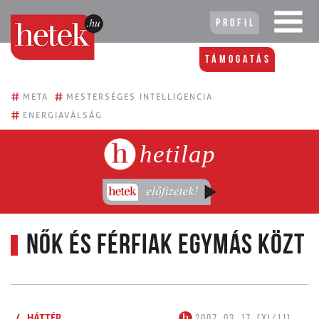
Profil
Támogatás
#
#
META
MESTERSÉGES INTELLIGENCIA
#
ENERGIAVÁLSÁG
hetilap
Nők és férfiak egymás közt
/
HÁTTÉR
2007. 03. 17. (XI/11)