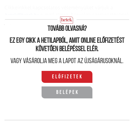
Cikkeinkkel kapcsolatos véleményüket
várjuk a
e-mail címre.
A levelek szerkesztésének
hetek@hetek.hu
jogát fenntartjuk.
Tovább olvasná?
Ez egy cikk a hetilapból, amit online előfizetést
követően belépéssel elér.
Vagy vásárolja meg a lapot az újságárusoknál.
Előfizetek
Belépek