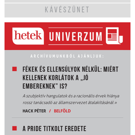
KÁVÉSZÜNET
ARCHÍVUMUNKBÓL AJÁNLJUK:
FÉKEK ÉS ELLENSÚLYOK NÉLKÜL: MIÉRT
KELLENEK KORLÁTOK A „JÓ
EMBEREKNEK” IS?
A szubjektív hangulatok és a racionális érvek hiánya
rossz tanácsadó az államszervezet átalakításánál
»
HACK PÉTER
/
BELFÖLD
A PRIDE TITKOLT EREDETE