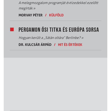
A melegmozgalom programját évtizedekkel ezelőtt
megírták
»
MORVAY PÉTER
/
KÜLFÖLD
PERGAMON ŐSI TITKA ÉS EURÓPA SORSA
Hogyan került a „Sátán oltára” Berlinbe?
»
DR. KULCSÁR ÁRPÁD
/
HIT ÉS ÉRTÉKEK