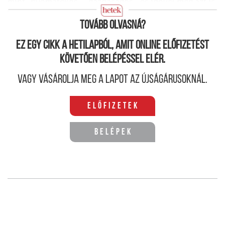
mint „nyomatékos”, „gazdaságos”, és idővel még azt is
hogy „környezetbarát” és egyúttal „sportos”.
Tovább olvasná?
Ez egy cikk a hetilapból, amit online előfizetést
követően belépéssel elér.
Vagy vásárolja meg a lapot az újságárusoknál.
Előfizetek
Belépek