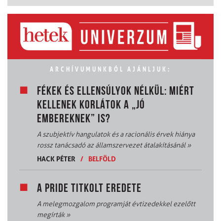
ARCHÍVUMUNKBÓL AJÁNLJUK:
FÉKEK ÉS ELLENSÚLYOK NÉLKÜL: MIÉRT
KELLENEK KORLÁTOK A „JÓ
EMBEREKNEK” IS?
A szubjektív hangulatok és a racionális érvek hiánya
rossz tanácsadó az államszervezet átalakításánál
»
HACK PÉTER
/
BELFÖLD
A PRIDE TITKOLT EREDETE
A melegmozgalom programját évtizedekkel ezelőtt
megírták
»