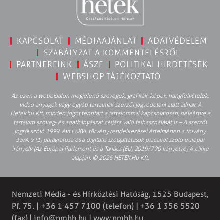
KAPCSOLAT
MÉDIAAJÁNLAT
ADATVÉDELEM
SZABÁLYZAT A KOMMENTELÉSRŐL
PARTNEREINK
ÁSZF
POLITIKAI HIRDETÉSEK
WEBSHOP TÁJÉKOZTATÓ
Az ezen a weboldalon megjelenő szövegek, grafikák, képek, hangfelvételek,
video anyagok vagy egyéb tartalmak szerzői jogvédelem alatt állnak. A
Hetek.hu Kft. minden jogot fenntart a tartalommal kapcsolatosan, beleértve a
tartalom szöveg- és adatbányászat céljára való felhasználását is – A szerzői
jogról szóló 1999. évi LXXVI. törvény rendelkezései értelmében a törvény
35/A. § (1) paragrafusa és a digitális szolgáltatások piacairól szóló európai
irányelv (Az Európai Parlament és a Tanács (EU) 2019/790 Irányelve) 4. cikke
alapján. © 2026 HETEK.HU Kft.
Nemzeti Média - és Hírközlési Hatóság, 1525 Budapest,
Pf. 75. | +36 1 457 7100 (telefon) | +36 1 356 5520
(fax) |
info@nmhh.hu
| www.nmhh.hu