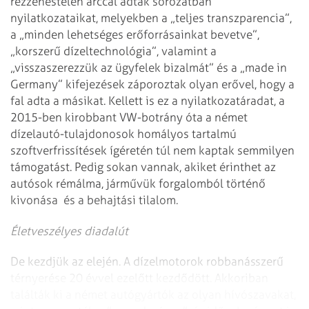
rezzenéstelen arccal adták sorozatban
nyilatkozataikat, melyekben a „teljes transzparencia”,
a „minden lehetséges erőforrásainkat bevetve”,
„korszerű dízeltechnológia”, valamint a
„visszaszerezzük az ügyfelek bizalmát” és a „made in
Germany” kifejezések záporoztak olyan erővel, hogy a
fal adta a másikat. Kellett is ez a nyilatkozatáradat, a
2015-ben kirobbant VW-botrány óta a német
dízelautó-tulajdonosok homályos tartalmú
szoftverfrissítések ígéretén túl nem kaptak semmilyen
támogatást. Pedig sokan vannak, akiket érinthet az
autó­sok rémálma, járművük forgalomból történő
kivonása és a behajtási tilalom.
Életveszélyes diadalút
De kezdjük az elején. A dízelmotorok robbanásszerű
térnyerése 20 évvel ezelőtt kezdődött. Akkoriban
találták ki a német autógyártók az olyan hívószavakat,