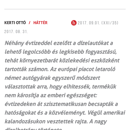
KERTI OTTÓ
/
HÁTTÉR
2017. 09.01. (XXI/35)
2017. 08. 31.
Néhány évtizeddel ezelőtt a dízelautókat a
lehető legolcsóbb és legkisebb fogyasztású,
tehát környezetbarát közlekedési eszközként
tartották számon. Az európai piacot letaroló
német autógyárak egyszerű módszert
választottak arra, hogy elhitessék, termékük
nem károsítja az emberi egészséget:
évtizedeken át szisztematikusan becsapták a
hatóságokat és a közvéleményt. Végül amerikai
kalandozásukon vesztettek rajta. A nagy