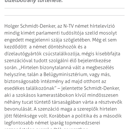
dízelbotrány története.
Holger Schmidt-Denker, az N-TV német hírtelevízió
mindig kimért parlamenti tudósítója szelíd mosolyt
engedett megjelenni szája szögletében. Még el sem
kezdődött a német döntéshozók és a
dízelautógyártók csúcstalálkozója, mégis kisebbfajta
szenzációval tudott szolgálni élő bejelentkezése
során. „Hirtelen bizonytalanná vált a megbeszélés
helyszíne, talán a Belügyminisztérium, vagy más,
biztonságosabb intézmény ad majd otthont az
esedékes találkozónak” – jelentette Schmidt-Denker,
aki a szokásos kamerastábokon kívül mindösszesen
néhány tucat tüntető társaságában várta a résztvevők
bevonulását. A szenzáció maga a szereplők hirtelen
jött félénksége volt. Korábban a politika és a második
legfontosabb német iparág topmenedzserei