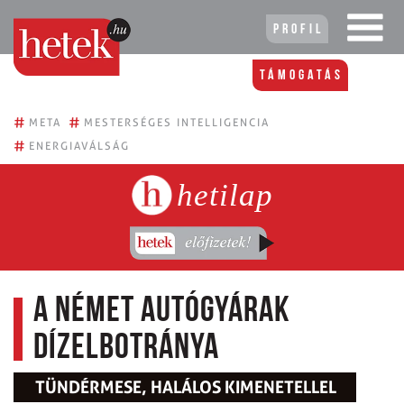
Profil
Támogatás
#
#
META
MESTERSÉGES INTELLIGENCIA
#
ENERGIAVÁLSÁG
hetilap
A német autógyárak
dízelbotránya
TÜNDÉRMESE, HALÁLOS KIMENETELLEL