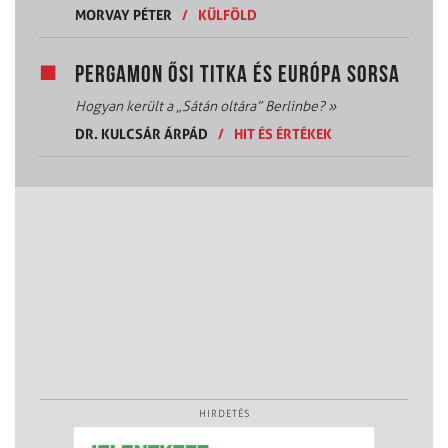
MORVAY PÉTER
/
KÜLFÖLD
PERGAMON ŐSI TITKA ÉS EURÓPA SORSA
Hogyan került a „Sátán oltára” Berlinbe?
»
DR. KULCSÁR ÁRPÁD
/
HIT ÉS ÉRTÉKEK
HIRDETÉS