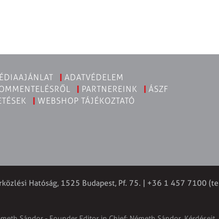
ÉDIAAJÁNLAT
ADATVÉDELEM
KOMMENTELÉSRŐL
PARTNEREINK
ÁSZF
ETÉSEK
WEBSHOP TÁJÉKOZTATÓ
rközlési Hatóság, 1525 Budapest, Pf. 75. | +36 1 457 7100 (te
émeth Sándor - Founder Editor in Chief: Németh Sándor. Kérdéseit, 