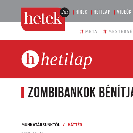
Hírek
Hetilap
Videók
#
#
META
MESTERSÉ
hetilap
Zombibankok bénítj
MUNKATÁRSUNKTÓL
/
HÁTTÉR