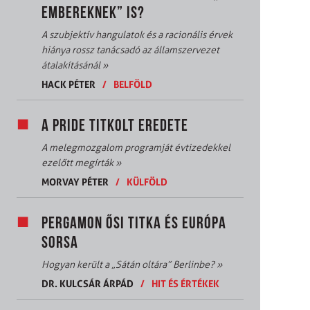
EMBEREKNEK” IS?
A szubjektív hangulatok és a racionális érvek
hiánya rossz tanácsadó az államszervezet
átalakításánál
»
HACK PÉTER
/
BELFÖLD
A PRIDE TITKOLT EREDETE
A melegmozgalom programját évtizedekkel
ezelőtt megírták
»
MORVAY PÉTER
/
KÜLFÖLD
PERGAMON ŐSI TITKA ÉS EURÓPA
SORSA
Hogyan került a „Sátán oltára” Berlinbe?
»
DR. KULCSÁR ÁRPÁD
/
HIT ÉS ÉRTÉKEK