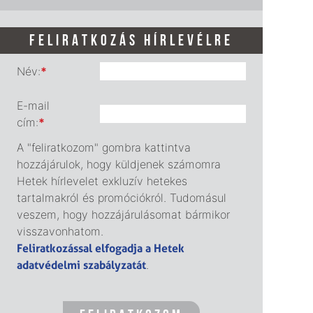
FELIRATKOZÁS HÍRLEVÉLRE
Név:
*
E-mail
cím:
*
A "feliratkozom" gombra kattintva
hozzájárulok, hogy küldjenek számomra
Hetek hírlevelet exkluzív hetekes
tartalmakról és promóciókról. Tudomásul
veszem, hogy hozzájárulásomat bármikor
visszavonhatom.
Feliratkozással elfogadja a Hetek
adatvédelmi szabályzatát
.