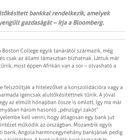
ltőkésített bankkal rendelkezik, amelyek
yengült gazdaságát – írja a Bloomberg.
a Boston College egyik tanárától származik, még
 és csak az állami támaszban bízhatnak. Láttuk már
űnik, most éppen Afrikán van a sor – olvasható a
 felszólítják a hitelezőket a konszolidációra vagy a
harmada igencsak alultőkésítettnek tűnik. A jóval
gy az elmúlt hónapban össze is omlott, így ma már
 Kenyában három hasonló „pénzügyi zakót”
figyelembe kell venni, hogy átlagosan egy bank jut
lintézet működik az országban. Mozambik egyik
nti bank, Angola harmincegynehány bankjának pedig
ge a túléléshez. A bankcsődök kockázata tehát