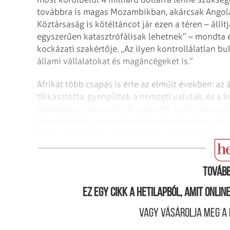
továbbra is magas Mozambikban, akárcsak Angolá
Köztársaság is kötéltáncot jár ezen a téren – állí
egyszerűen katasztrófálisak lehetnek” – mondta e
kockázati szakértője. „Az ilyen kontrollálatlan
állami vállalatokat és magáncégeket is.”
Afrikát több csapás is érte az elmúlt években: az
tikkasztotta, gyengültek a nemzeti valuták, és a
gazdasága is belassult. A szakadék szélén táncol
idegessé tette a kormányokat és kapkodóvá a köz
Afrika országainak gazdasági növekedése 2014 ut
százalékos volt. Ennek ellenére 2017-re 3 százalé
Tovább
Ez egy cikk a hetilapból, amit onli
Vagy vásárolja meg a 