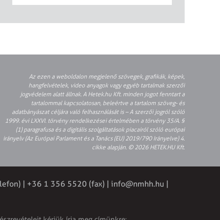
Az ezen a weboldalon megjelenő szövegek, grafikák, képek,
hangfelvételek, video anyagok vagy egyéb tartalmak szerzői
jogvédelem alatt állnak. A Hetek.hu Kft. minden jogot fenntart a
tartalommal kapcsolatosan, beleértve a tartalom szöveg- és
adatbányászat céljára való felhasználását is – A szerzői jogról szóló
1999. évi LXXVI. törvény rendelkezései értelmében a törvény 35/A. §
(1) paragrafusa és a digitális szolgáltatások piacairól szóló európai
irányelv (Az Európai Parlament és a Tanács (EU) 2019/790 Irányelve) 4.
cikke alapján. © 2026 HETEK.HU Kft.
lefon) | +36 1 356 5520 (fax) |
info@nmhh.hu
|
észrevételeit kérjük írja meg címünkre: