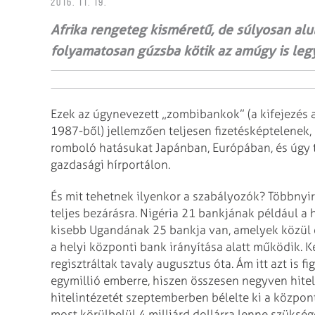
2016. 11. 19.
Afrika rengeteg kisméretű, de súlyosan alu
folyamatosan gúzsba kötik az amúgy is leg
Ezek az úgynevezett „zombibankok” (a kifejezés 
1987-ből) jellemzően teljesen fizetésképtelenek,
romboló hatásukat Japánban, Európában, és úgy t
gazdasági hírportálon.
És mit tehetnek ilyenkor a szabályozók? Többnyire
teljes bezárásra. Nigéria 21 bankjának például a 
kisebb Ugandának 25 bankja van, amelyek közül e
a helyi központi bank irányítása alatt működik.
regisztráltak tavaly augusztus óta. Ám itt azt is 
egymillió emberre, hiszen összesen negyven hite
hitelintézetét szeptemberben bélelte ki a közpo
most körülbelül 4 milliárd dollárra lenne szüksé