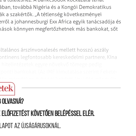
ban, továbbá Nigéria és a Kongói Demokratikus
tják a szakértők. „A tétlenség következményei
rről a johannesburgi Exx Africa egyik tanácsadója és
 bukások könnyen megfertőzhetnek más bankokat, sőt
 általános árszínvonalesés mellett hosszú aszály
 kontinens legfontosabb kereskedelmi partnere, Kína
ó hitelintézetek egyre növekvő tömege pedig
ponti bankokat. (Az IMF kimutatása szerint Fekete-
án meredeken zuhanni kezdett, így idén már nulla
kot várnak az előrejelzések.)
 olvasná?
ne előfizetést követően belépéssel elér.
lapot az újságárusoknál.