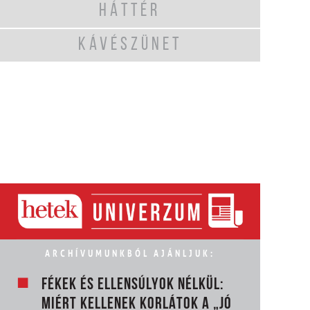
HÁTTÉR
KÁVÉSZÜNET
ARCHÍVUMUNKBÓL AJÁNLJUK:
FÉKEK ÉS ELLENSÚLYOK NÉLKÜL:
MIÉRT KELLENEK KORLÁTOK A „JÓ