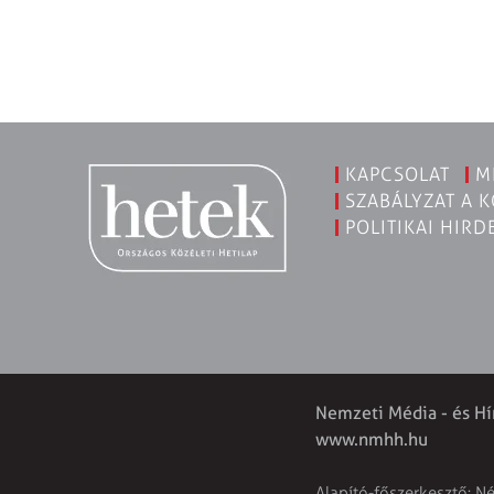
KAPCSOLAT
M
SZABÁLYZAT A 
POLITIKAI HIRD
Nemzeti Média - és Hí
www.nmhh.hu
Alapító-főszerkesztő: N