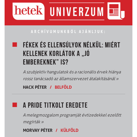
ARCHÍVUMUNKBÓL AJÁNLJUK:
FÉKEK ÉS ELLENSÚLYOK NÉLKÜL: MIÉRT
KELLENEK KORLÁTOK A „JÓ
EMBEREKNEK” IS?
A szubjektív hangulatok és a racionális érvek hiánya
rossz tanácsadó az államszervezet átalakításánál
»
HACK PÉTER
/
BELFÖLD
A PRIDE TITKOLT EREDETE
A melegmozgalom programját évtizedekkel ezelőtt
megírták
»
MORVAY PÉTER
/
KÜLFÖLD