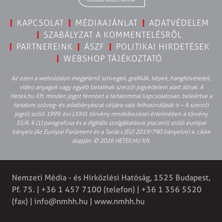
KAPCSOLAT
MÉDIAAJÁNLAT
ADATVÉDELEM
SZABÁLYZAT A KOMMENTELÉSRŐL
PARTNEREINK
ÁSZF
POLITIKAI HIRDETÉSEK
WEBSHOP TÁJÉKOZTATÓ
Az ezen a weboldalon megjelenő szövegek, grafikák, képek, hangfelvételek,
video anyagok vagy egyéb tartalmak szerzői jogvédelem alatt állnak. A
Hetek.hu Kft. minden jogot fenntart a tartalommal kapcsolatosan, beleértve a
tartalom szöveg- és adatbányászat céljára való felhasználását is – A szerzői
jogról szóló 1999. évi LXXVI. törvény rendelkezései értelmében a törvény
35/A. § (1) paragrafusa és a digitális szolgáltatások piacairól szóló európai
irányelv (Az Európai Parlament és a Tanács (EU) 2019/790 Irányelve) 4. cikke
alapján. © 2026 HETEK.HU Kft.
Nemzeti Média - és Hírközlési Hatóság, 1525 Budapest,
Pf. 75. | +36 1 457 7100 (telefon) | +36 1 356 5520
(fax) |
info@nmhh.hu
| www.nmhh.hu