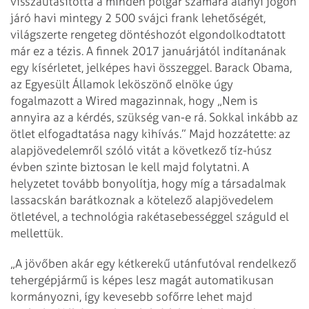
visszautasította a minden polgár számára alanyi jogon
járó havi mintegy 2 500 svájci frank lehetőségét,
világszerte rengeteg döntéshozót elgondolkodtatott
már ez a tézis. A finnek 2017 januárjától indítanának
egy kísérletet, jelképes havi összeggel. Barack Obama,
az Egyesült Államok leköszönő elnöke úgy
fogalmazott a Wired magazinnak, hogy „Nem is
annyira az a kérdés, szükség van-e rá. Sokkal inkább az
ötlet elfogadtatása nagy kihívás.” Majd hozzátette: az
alapjövedelemről szóló vitát a következő tíz-húsz
évben szinte biztosan le kell majd folytatni. A
helyzetet tovább bonyolítja, hogy míg a társadalmak
lassacskán barátkoznak a kötelező alapjövedelem
ötletével, a technológia rakétasebességgel száguld el
mellettük.
„A jövőben akár egy kétkerekű utánfutóval rendelkező
tehergépjármű is képes lesz magát automatikusan
kormányozni, így kevesebb sofőrre lehet majd