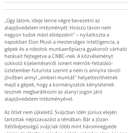
„Úgy látom, ideje lenne végre bevezetni az
alapjövedelem intézményét. Hosszú távon nem
nagyon tudok mást elképzelni” – nyilatkozta a
napokban Elon Musk a mesterséges intelligencia, a
gépek és a robotok munkaerőpiacra gyakorolt várható
hatásait fejtegetve a CNBC-nek. A közvéleményt
sokkoló kijelentéseiről ismert mérnök-feltaláló-
üzletember-futurista szerint a nem is annyira távoli
jövőben annyi „emberi munkát” helyettesíthetnek
majd a gépek, hogy a kormányzatok kénytelenek
lesznek megbarátkozni az alanyi jogon járó
alapjövedelem intézményével.
Az ötlet nem újkeletű. Svájcban idén június elején
tartottak népszavazást a témában. Bár a józan
ítélőképességű svájciak több mint háromnegyede