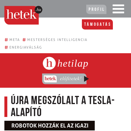
Profil
Támogatás
#
#
META
MESTERSÉGES INTELLIGENCIA
#
ENERGIAVÁLSÁG
hetilap
Újra megszólalt a Tesla-
alapító
ROBOTOK HOZZÁK EL AZ IGAZI