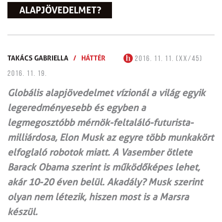
ALAPJÖVEDELMET?
TAKÁCS GABRIELLA
/
HÁTTÉR
2016. 11. 11. (XX/45)
2016. 11. 19.
Globális alapjövedelmet vízionál a világ egyik
legeredményesebb és egyben a
legmegosztóbb mérnök-feltaláló-futurista-
milliárdosa, Elon Musk az egyre több munkakört
elfoglaló robotok miatt. A Vasember ötlete
Barack Obama szerint is működőképes lehet,
akár 10-20 éven belül. Akadály? Musk szerint
olyan nem létezik, hiszen most is a Marsra
készül.