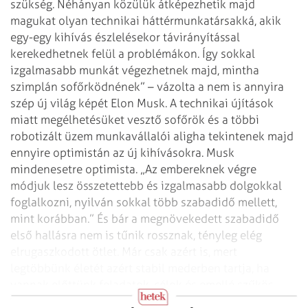
szükség. Néhányan közülük átképezhetik majd
magukat olyan technikai háttérmunkatársakká, akik
egy-egy kihívás észlelésekor távirányítással
kerekedhetnek felül a problémákon. Így sokkal
izgalmasabb munkát végezhetnek majd, mintha
szimplán sofőrködnének” – vázolta a nem is annyira
szép új világ képét Elon Musk. A technikai újítások
miatt megélhetésüket vesztő sofőrök és a többi
robotizált üzem munkavállalói aligha tekintenek majd
ennyire optimistán az új kihívásokra. Musk
mindenesetre optimista. „Az embereknek végre
módjuk lesz összetettebb és izgalmasabb dolgokkal
foglalkozni, nyilván sokkal több szabadidő mellett,
mint korábban.” És bár a megnövekedett szabadidő
első hallásra nem is tűnik rossznak, tényleg elég
elrugaszkodott ötlet. Már csak azért is, mert
legtöbbünk életét azért stabil mederben tartja, ha
vannak előttünk feladatok, célok és emellé szűkös
erőforrások.